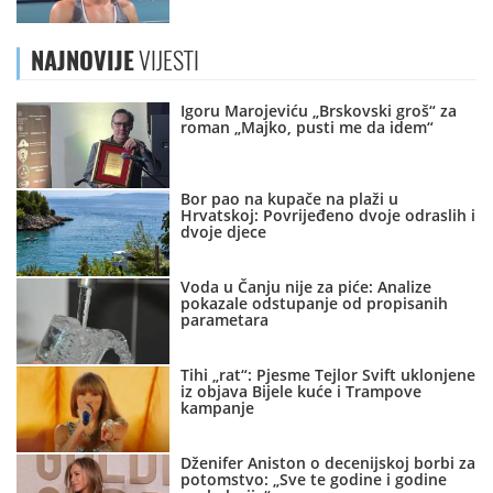
NAJNOVIJE
VIJESTI
Igoru Marojeviću „Brskovski groš“ za
roman „Majko, pusti me da idem“
Bor pao na kupače na plaži u
Hrvatskoj: Povrijeđeno dvoje odraslih i
dvoje djece
Voda u Čanju nije za piće: Analize
pokazale odstupanje od propisanih
parametara
Tihi „rat“: Pjesme Tejlor Svift uklonjene
iz objava Bijele kuće i Trampove
kampanje
Dženifer Aniston o decenijskoj borbi za
potomstvo: „Sve te godine i godine