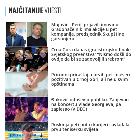
NAJČITANIJE
VIJESTI
Mujović i Perić prijavili imovinu:
Gradonačelnik ima akcije u pet
kompanija, predsjednik Skupštine
garsonjeru
Crna Gora danas igra istorijsko finale
Svjetskog prvenstva; “Nismo došli do
ovdje da bi se zadovoljili srebrom”
Prirodni priraštaj u prvih pet mjeseci
pozitivan u Crnoj Gori, ali ne u svim
opštinama
Đoković oduševio publiku: Zapjevao
na koncertu Vlade Georgieva, pa
zaplesao (VIDEO)
Ruskinja peti put u karijeri savladala
prvu teniserku svijeta