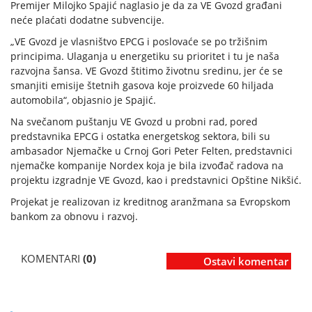
Premijer Milojko Spajić naglasio je da za VE Gvozd građani
neće plaćati dodatne subvencije.
„VE Gvozd je vlasništvo EPCG i poslovaće se po tržišnim
principima. Ulaganja u energetiku su prioritet i tu je naša
razvojna šansa. VE Gvozd štitimo životnu sredinu, jer će se
smanjiti emisije štetnih gasova koje proizvede 60 hiljada
automobila“, objasnio je Spajić.
Na svečanom puštanju VE Gvozd u probni rad, pored
predstavnika EPCG i ostatka energetskog sektora, bili su
ambasador Njemačke u Crnoj Gori Peter Felten, predstavnici
njemačke kompanije Nordex koja je bila izvođač radova na
projektu izgradnje VE Gvozd, kao i predstavnici Opštine Nikšić.
Projekat je realizovan iz kreditnog aranžmana sa Evropskom
bankom za obnovu i razvoj.
KOMENTARI
(0)
Ostavi komentar