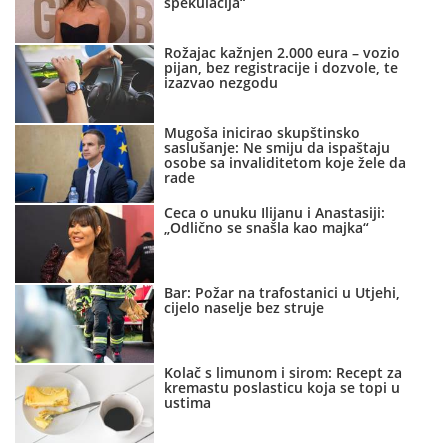
spekulacija“
Rožajac kažnjen 2.000 eura – vozio
pijan, bez registracije i dozvole, te
izazvao nezgodu
Mugoša inicirao skupštinsko
saslušanje: Ne smiju da ispaštaju
osobe sa invaliditetom koje žele da
rade
Ceca o unuku Ilijanu i Anastasiji:
„Odlično se snašla kao majka“
Bar: Požar na trafostanici u Utjehi,
cijelo naselje bez struje
Kolač s limunom i sirom: Recept za
kremastu poslasticu koja se topi u
ustima