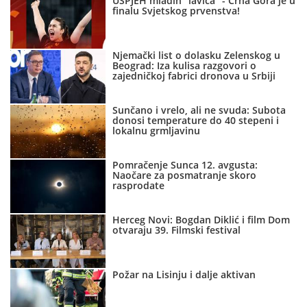
USPJEH mladih "lavica" - Crna Gora je u
finalu Svjetskog prvenstva!
Njemački list o dolasku Zelenskog u
Beograd: Iza kulisa razgovori o
zajedničkoj fabrici dronova u Srbiji
Sunčano i vrelo, ali ne svuda: Subota
donosi temperature do 40 stepeni i
lokalnu grmljavinu
Pomračenje Sunca 12. avgusta:
Naočare za posmatranje skoro
rasprodate
Herceg Novi: Bogdan Diklić i film Dom
otvaraju 39. Filmski festival
Požar na Lisinju i dalje aktivan