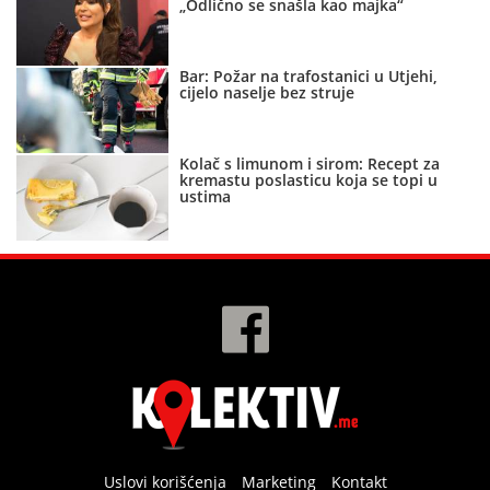
„Odlično se snašla kao majka“
Bar: Požar na trafostanici u Utjehi,
cijelo naselje bez struje
Kolač s limunom i sirom: Recept za
kremastu poslasticu koja se topi u
ustima
Uslovi korišćenja
Marketing
Kontakt