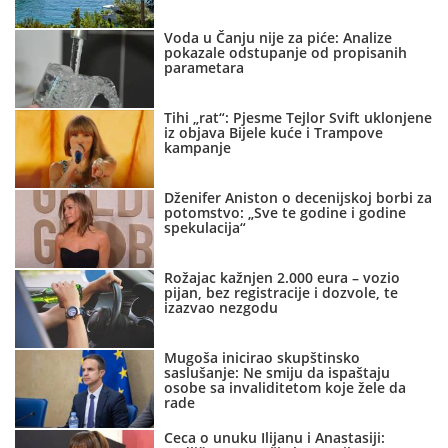
Voda u Čanju nije za piće: Analize
pokazale odstupanje od propisanih
parametara
Tihi „rat“: Pjesme Tejlor Svift uklonjene
iz objava Bijele kuće i Trampove
kampanje
Dženifer Aniston o decenijskoj borbi za
potomstvo: „Sve te godine i godine
spekulacija“
Rožajac kažnjen 2.000 eura – vozio
pijan, bez registracije i dozvole, te
izazvao nezgodu
Mugoša inicirao skupštinsko
saslušanje: Ne smiju da ispaštaju
osobe sa invaliditetom koje žele da
rade
Ceca o unuku Ilijanu i Anastasiji: