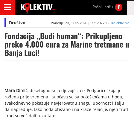
Pošalji priču
Društvo
Ponedjeljak, 11.05.2026 | 09:12
IZVOR:
Kolektiv.me
Fondacija „Budi human“: Prikupljeno
preko 4.000 eura za Marine tretmane u
Banja Luci!
Mara Dimić
, desetogodišnja djevojčica iz Podgorice, koja je
rođena prije vremena i suočava se sa poteškoćama u hodu,
svakodnevno pokazuje nevjerovatnu snagu, upornost i želju
da napreduje. Iako hoda otežano i na kraće relacije, njen trud
i rad su već dali rezultate.