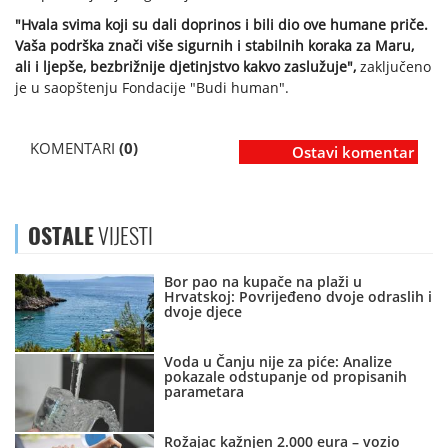
"Hvala svima koji su dali doprinos i bili dio ove humane priče.
Vaša podrška znači više sigurnih i stabilnih koraka za Maru,
ali i ljepše, bezbrižnije djetinjstvo kakvo zaslužuje",
zaključeno
je u saopštenju Fondacije "Budi human".
KOMENTARI
(0)
Ostavi komentar
OSTALE
VIJESTI
Bor pao na kupače na plaži u
Hrvatskoj: Povrijeđeno dvoje odraslih i
dvoje djece
Voda u Čanju nije za piće: Analize
pokazale odstupanje od propisanih
parametara
Rožajac kažnjen 2.000 eura – vozio