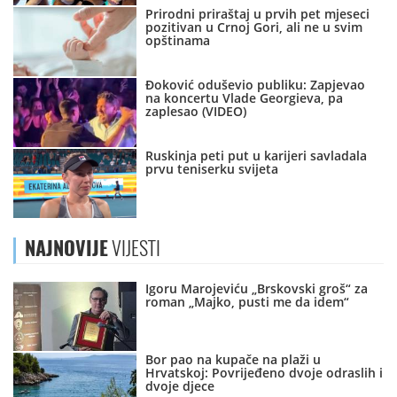
Prirodni priraštaj u prvih pet mjeseci
pozitivan u Crnoj Gori, ali ne u svim
opštinama
Đoković oduševio publiku: Zapjevao
na koncertu Vlade Georgieva, pa
zaplesao (VIDEO)
Ruskinja peti put u karijeri savladala
prvu teniserku svijeta
NAJNOVIJE
VIJESTI
Igoru Marojeviću „Brskovski groš“ za
roman „Majko, pusti me da idem“
Bor pao na kupače na plaži u
Hrvatskoj: Povrijeđeno dvoje odraslih i
dvoje djece