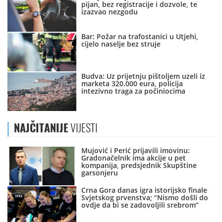
pijan, bez registracije i dozvole, te
izazvao nezgodu
Bar: Požar na trafostanici u Utjehi,
cijelo naselje bez struje
Budva: Uz prijetnju pištoljem uzeli iz
marketa 320.000 eura, policija
intezivno traga za počiniocima
NAJČITANIJE
VIJESTI
Mujović i Perić prijavili imovinu:
Gradonačelnik ima akcije u pet
kompanija, predsjednik Skupštine
garsonjeru
Crna Gora danas igra istorijsko finale
Svjetskog prvenstva; “Nismo došli do
ovdje da bi se zadovoljili srebrom”