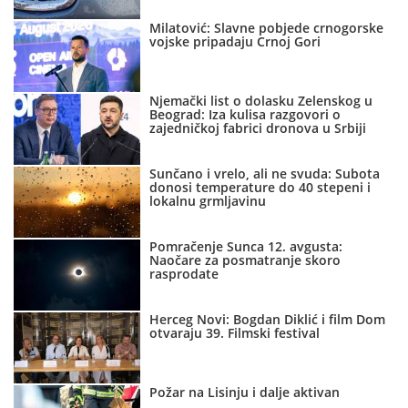
Milatović: Slavne pobjede crnogorske
vojske pripadaju Crnoj Gori
Njemački list o dolasku Zelenskog u
Beograd: Iza kulisa razgovori o
zajedničkoj fabrici dronova u Srbiji
Sunčano i vrelo, ali ne svuda: Subota
donosi temperature do 40 stepeni i
lokalnu grmljavinu
Pomračenje Sunca 12. avgusta:
Naočare za posmatranje skoro
rasprodate
Herceg Novi: Bogdan Diklić i film Dom
otvaraju 39. Filmski festival
Požar na Lisinju i dalje aktivan