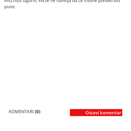
Fils) nisu sigurni, Forže ne sumnja da će tribine ponovo biti
pune.
KOMENTARI
(0)
Ostavi komentar