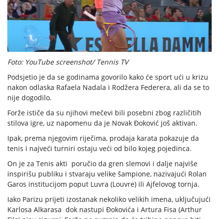
Foto: YouTube screenshot/ Tennis TV
Podsjetio je da se godinama govorilo kako će sport ući u krizu
nakon odlaska Rafaela Nadala i Rodžera Federera, ali da se to
nije dogodilo.
Forže ističe da su njihovi mečevi bili posebni zbog različitih
stilova igre, uz napomenu da je Novak Đoković još aktivan.
Ipak, prema njegovim riječima, prodaja karata pokazuje da
tenis i najveći turniri ostaju veći od bilo kojeg pojedinca.
On je za Tenis akti poručio da gren slemovi i dalje najviše
inspirišu publiku i stvaraju velike šampione, nazivajući Rolan
Garos institucijom poput Luvra (Louvre) ili Ajfelovog tornja.
Iako Parizu prijeti izostanak nekoliko velikih imena, uključujući
Karlosa Alkarasa dok nastupi Đokovića i Artura Fisa (Arthur