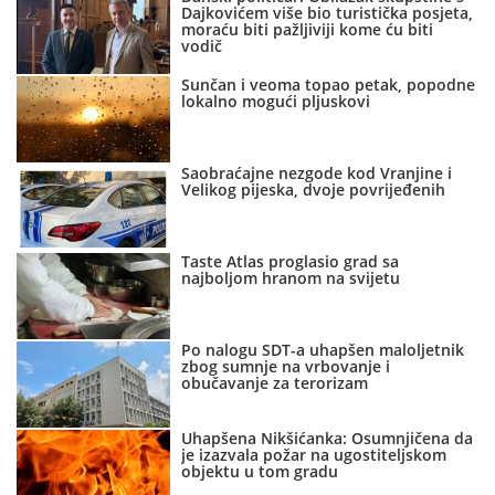
Dajkovićem više bio turistička posjeta,
moraću biti pažljiviji kome ću biti
vodič
Sunčan i veoma topao petak, popodne
lokalno mogući pljuskovi
Saobraćajne nezgode kod Vranjine i
Velikog pijeska, dvoje povrijeđenih
Taste Atlas proglasio grad sa
najboljom hranom na svijetu
Po nalogu SDT-a uhapšen maloljetnik
zbog sumnje na vrbovanje i
obučavanje za terorizam
Uhapšena Nikšićanka: Osumnjičena da
je izazvala požar na ugostiteljskom
objektu u tom gradu