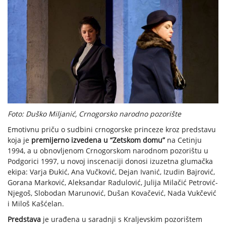
Foto: Duško Miljanić, Crnogorsko narodno pozorište
Emotivnu priču o sudbini crnogorske princeze kroz predstavu
koja je
premijerno izvedena u “Zetskom domu”
na Cetinju
1994, a u obnovljenom Crnogorskom narodnom pozorištu u
Podgorici 1997, u novoj inscenaciji donosi izuzetna glumačka
ekipa: Varja Đukić, Ana Vučković, Dejan Ivanić, Izudin Bajrović,
Gorana Marković, Aleksandar Radulović, Julija Milačić Petrović-
Njegoš, Slobodan Marunović, Dušan Kovačević, Nada Vukčević
i Miloš Kašćelan.
Predstava
je urađena u saradnji s Kraljevskim pozorištem