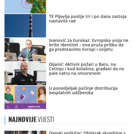
TE Pljevlja poslije tri i po dana zastoja
nastavila rad
Ivanović za Eurokaz: Evropska unija ne
briše identitet - ona pruža priliku da
ga predstavimo Evropi i svijetu
Dijanić: Aktivni požari u Baru, na
Cetinju i kod Kolašina, građani da ne
pale vatru na otvorenom
U ponedjeljak počinje distribucija
besplatnih udžbenika
NAJNOVIJE
VIJESTI
Danski političar: Obilazak skupštine s