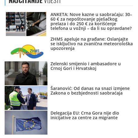
NAJČITANIJE
VIJESTI
ANKETA: Nove kazne u saobraćaju: 30–
60 € za nepoštovanje pješačkog
prelaza i do 250 € za korišćenje
telefona u vožnji – da li su opravdane?
ZHMS apeluje na građane: Oslanjajte
se isključivo na zvanična meteorološka
upozorenja
Zelenski smijenio i ambasadore u
Crnoj Gori i Hrvatskoj
Šaranović: Od danas na snazi izmjene
Zakona o bezbjednosti saobraćaja
Delegacija EU: Crna Gora nije dio
inicijative za centre za migrante