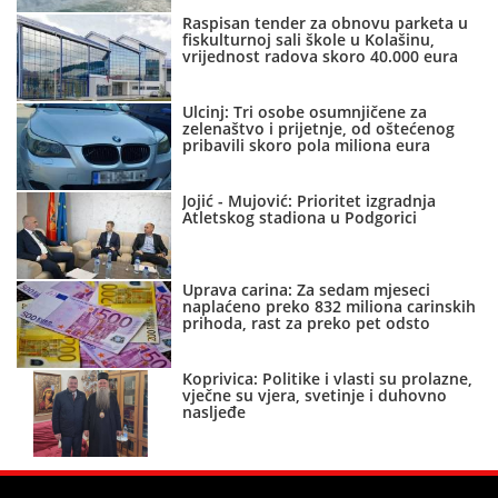
Raspisan tender za obnovu parketa u
fiskulturnoj sali škole u Kolašinu,
vrijednost radova skoro 40.000 eura
Ulcinj: Tri osobe osumnjičene za
zelenaštvo i prijetnje, od oštećenog
pribavili skoro pola miliona eura
Jojić - Mujović: Prioritet izgradnja
Atletskog stadiona u Podgorici
Uprava carina: Za sedam mjeseci
naplaćeno preko 832 miliona carinskih
prihoda, rast za preko pet odsto
Koprivica: Politike i vlasti su prolazne,
vječne su vjera, svetinje i duhovno
nasljeđe