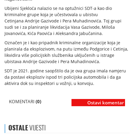
Ubijeni Sjekloća nalazio se na optužnici SDT-a kao dio
kriminalne grupe koja je učestvovala u ubistvu
Cetinjana Andrije Gazivode i Pera Muhadinovića. Toj grupi
sudi se i za planiranje likvidacija Vasa Gazivode, Miloša
Jovanovića, Kića Paovića i Aleksandra Jabučanina.
Označen je i kao pripadnik kriminalne organizacije koja je
planirala da eksplozivom, na putu između Podgorice i Cetinja,
likvidira više policijskih službenika uključenih u istrage
ubistava Andrije Gazivode i Pera Muhadinovića.
SDT je 2021. godine saopštilo da je ova grupa imala namjeru
da postavi eksploziv ispod tri policijska automobila i da ga
aktivira dok su inspektori u vožnji, u konvoju.
KOMENTARI
(0)
Ostavi komentar
OSTALE
VIJESTI