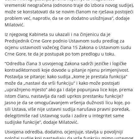
vremenski neogračena (odnosno traje do izbora novog sudije),
može se konstatovati da se novim članom ne rješava postojeći
problem već, naprotiv, da se on dodatno usložnjava”, dodaje
Milatović.
Iz njegovog Kabineta su ukazali i na činjenicu da je
Predsjednik Crne Gore podnio Ustavnom sudu predlog za
ocjenu ustavnosti važećeg člana 15 Zakona o Ustavnom sudu
Crne Gore, te da je postupak po tom predlogu u toku.
“Odredba člana 3 usvojenog Zakona sadrži jezičke i logičke
kontradiktornosti koje dovode u pitanje njenu primjenjivost.
Postavlja se pitanje: kako sudija „kome je prestala funkcija“
može da „nastavi da vrši funkciju“ i kako može postojati
„upražnjeno mjesto“ ako ga i dalje popunjava lice koje, prema
istom članu, nastavlja da radi uprkos prestanku funkcije?
Jasno je da se omogućavanjem vršenja dužnosti licu koje, po
sili Ustava, više nije ustavni sudija narušava pravni poredak,
delegitimiše rad Ustavnog suda i zadire u integritet same
sudijske funkcije”, dodaje Milatović.
Usvojena odredba, dodatno, ocjenjuje, stavlja u povoljniji
položaj sudije koji nastavljaju da vrše funkciju mimo ustavnog