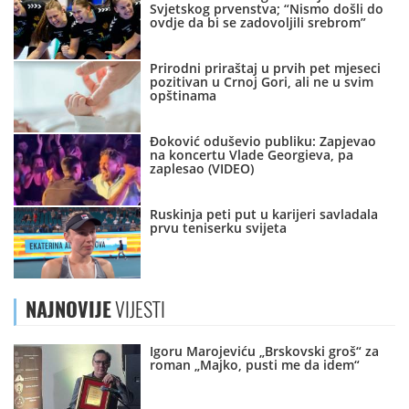
Svjetskog prvenstva; “Nismo došli do
ovdje da bi se zadovoljili srebrom”
Prirodni priraštaj u prvih pet mjeseci
pozitivan u Crnoj Gori, ali ne u svim
opštinama
Đoković oduševio publiku: Zapjevao
na koncertu Vlade Georgieva, pa
zaplesao (VIDEO)
Ruskinja peti put u karijeri savladala
prvu teniserku svijeta
NAJNOVIJE
VIJESTI
Igoru Marojeviću „Brskovski groš“ za
roman „Majko, pusti me da idem“