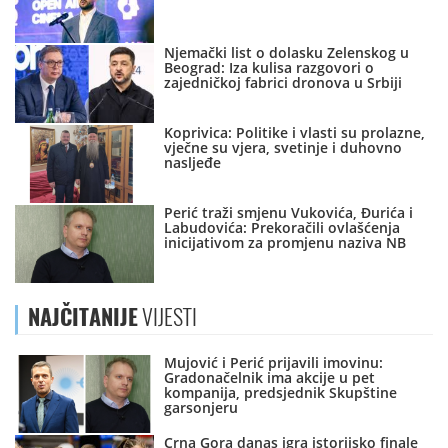
Njemački list o dolasku Zelenskog u
Beograd: Iza kulisa razgovori o
zajedničkoj fabrici dronova u Srbiji
Koprivica: Politike i vlasti su prolazne,
vječne su vjera, svetinje i duhovno
nasljeđe
Perić traži smjenu Vukovića, Đurića i
Labudovića: Prekoračili ovlašćenja
inicijativom za promjenu naziva NB
NAJČITANIJE
VIJESTI
Mujović i Perić prijavili imovinu:
Gradonačelnik ima akcije u pet
kompanija, predsjednik Skupštine
garsonjeru
Crna Gora danas igra istorijsko finale