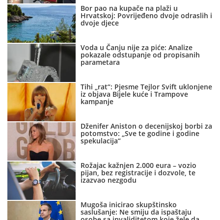
Bor pao na kupače na plaži u
Hrvatskoj: Povrijeđeno dvoje odraslih i
dvoje djece
Voda u Čanju nije za piće: Analize
pokazale odstupanje od propisanih
parametara
Tihi „rat“: Pjesme Tejlor Svift uklonjene
iz objava Bijele kuće i Trampove
kampanje
Dženifer Aniston o decenijskoj borbi za
potomstvo: „Sve te godine i godine
spekulacija“
Rožajac kažnjen 2.000 eura – vozio
pijan, bez registracije i dozvole, te
izazvao nezgodu
Mugoša inicirao skupštinsko
saslušanje: Ne smiju da ispaštaju
osobe sa invaliditetom koje žele da