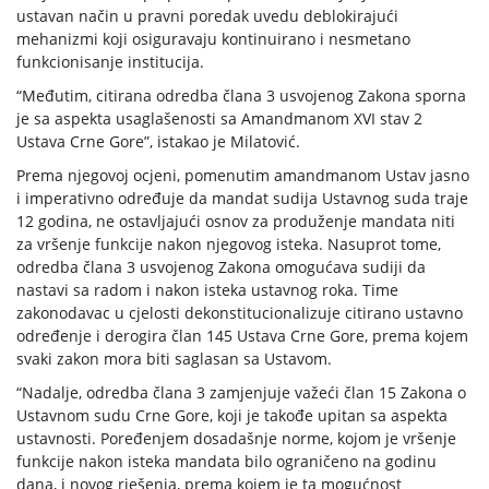
ustavan način u pravni poredak uvedu deblokirajući
mehanizmi koji osiguravaju kontinuirano i nesmetano
funkcionisanje institucija.
“Međutim, citirana odredba člana 3 usvojenog Zakona sporna
je sa aspekta usaglašenosti sa Amandmanom XVI stav 2
Ustava Crne Gore”, istakao je Milatović.
Prema njegovoj ocjeni, pomenutim amandmanom Ustav jasno
i imperativno određuje da mandat sudija Ustavnog suda traje
12 godina, ne ostavljajući osnov za produženje mandata niti
za vršenje funkcije nakon njegovog isteka. Nasuprot tome,
odredba člana 3 usvojenog Zakona omogućava sudiji da
nastavi sa radom i nakon isteka ustavnog roka. Time
zakonodavac u cjelosti dekonstitucionalizuje citirano ustavno
određenje i derogira član 145 Ustava Crne Gore, prema kojem
svaki zakon mora biti saglasan sa Ustavom.
“Nadalje, odredba člana 3 zamjenjuje važeći član 15 Zakona o
Ustavnom sudu Crne Gore, koji je takođe upitan sa aspekta
ustavnosti. Poređenjem dosadašnje norme, kojom je vršenje
funkcije nakon isteka mandata bilo ograničeno na godinu
dana, i novog rješenja, prema kojem je ta mogućnost