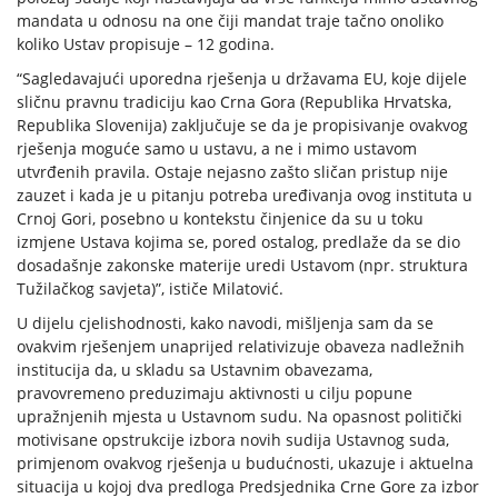
mandata u odnosu na one čiji mandat traje tačno onoliko
koliko Ustav propisuje – 12 godina.
“Sagledavajući uporedna rješenja u državama EU, koje dijele
sličnu pravnu tradiciju kao Crna Gora (Republika Hrvatska,
Republika Slovenija) zaključuje se da je propisivanje ovakvog
rješenja moguće samo u ustavu, a ne i mimo ustavom
utvrđenih pravila. Ostaje nejasno zašto sličan pristup nije
zauzet i kada je u pitanju potreba uređivanja ovog instituta u
Crnoj Gori, posebno u kontekstu činjenice da su u toku
izmjene Ustava kojima se, pored ostalog, predlaže da se dio
dosadašnje zakonske materije uredi Ustavom (npr. struktura
Tužilačkog savjeta)”, ističe Milatović.
U dijelu cjelishodnosti, kako navodi, mišljenja sam da se
ovakvim rješenjem unaprijed relativizuje obaveza nadležnih
institucija da, u skladu sa Ustavnim obavezama,
pravovremeno preduzimaju aktivnosti u cilju popune
upražnjenih mjesta u Ustavnom sudu. Na opasnost politički
motivisane opstrukcije izbora novih sudija Ustavnog suda,
primjenom ovakvog rješenja u budućnosti, ukazuje i aktuelna
situacija u kojoj dva predloga Predsjednika Crne Gore za izbor