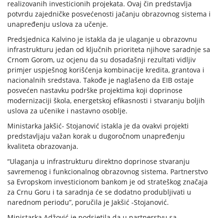
realizovanih investicionih projekata. Ovaj čin predstavlja
potvrdu zajedničke posvećenosti jačanju obrazovnog sistema i
unapređenju uslova za učenje.
Predsjednica Kalvino je istakla da je ulaganje u obrazovnu
infrastrukturu jedan od ključnih prioriteta njihove saradnje sa
Crnom Gorom, uz ocjenu da su dosadašnji rezultati vidljiv
primjer uspješnog korišćenja kombinacije kredita, grantova i
nacionalnih sredstava. Takođe je naglašeno da EIB ostaje
posvećen nastavku podrške projektima koji doprinose
modernizaciji škola, energetskoj efikasnosti i stvaranju boljih
uslova za učenike i nastavno osoblje.
Ministarka Jakšić- Stojanović istakla je da ovakvi projekti
predstavljaju važan korak u dugoročnom unapređenju
kvaliteta obrazovanja.
“Ulaganja u infrastrukturu direktno doprinose stvaranju
savremenog i funkcionalnog obrazovnog sistema. Partnerstvo
sa Evropskom investicionom bankom je od strateškog značaja
za Crnu Goru i ta saradnja će se dodatno produbljivati u
narednom periodu”, poručila je Jakšić -Stojanović.
Ministarka Adžović je podsjetila da u partnerstvu sa