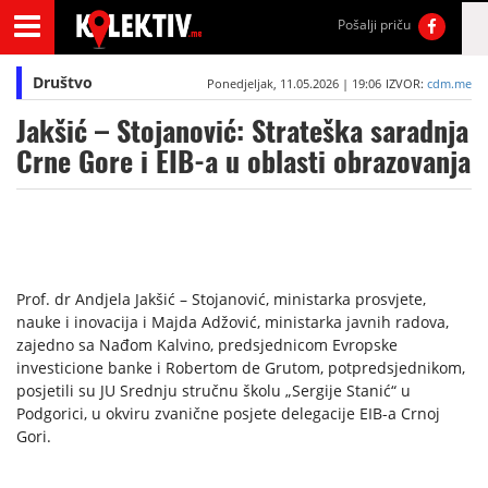
Pošalji priču
Društvo
Ponedjeljak, 11.05.2026 | 19:06
IZVOR:
cdm.me
Jakšić – Stojanović: Strateška saradnja
Crne Gore i EIB-a u oblasti obrazovanja
Prof. dr Andjela Jakšić – Stojanović, ministarka prosvjete,
nauke i inovacija i Majda Adžović, ministarka javnih radova,
zajedno sa Nađom Kalvino, predsjednicom Evropske
investicione banke i Robertom de Grutom, potpredsjednikom,
posjetili su JU Srednju stručnu školu „Sergije Stanić“ u
Podgorici, u okviru zvanične posjete delegacije EIB-a Crnoj
Gori.