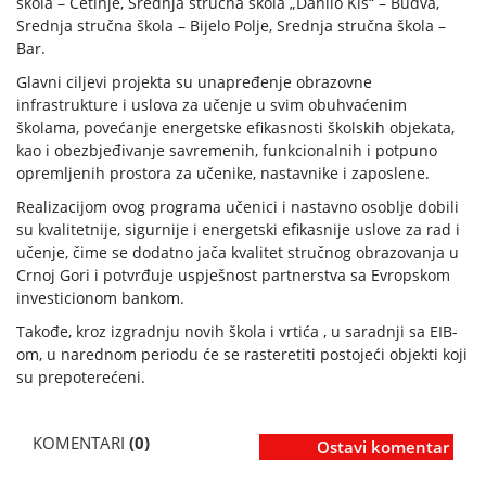
škola – Cetinje, Srednja stručna škola „Danilo Kiš“ – Budva,
Srednja stručna škola – Bijelo Polje, Srednja stručna škola –
Bar.
Glavni ciljevi projekta su unapređenje obrazovne
infrastrukture i uslova za učenje u svim obuhvaćenim
školama, povećanje energetske efikasnosti školskih objekata,
kao i obezbjeđivanje savremenih, funkcionalnih i potpuno
opremljenih prostora za učenike, nastavnike i zaposlene.
Realizacijom ovog programa učenici i nastavno osoblje dobili
su kvalitetnije, sigurnije i energetski efikasnije uslove za rad i
učenje, čime se dodatno jača kvalitet stručnog obrazovanja u
Crnoj Gori i potvrđuje uspješnost partnerstva sa Evropskom
investicionom bankom.
Takođe, kroz izgradnju novih škola i vrtića , u saradnji sa EIB-
om, u narednom periodu će se rasteretiti postojeći objekti koji
su prepoterećeni.
KOMENTARI
(0)
Ostavi komentar