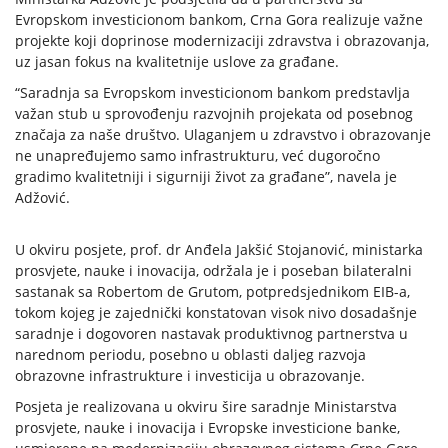
Evropskom investicionom bankom, Crna Gora realizuje važne
projekte koji doprinose modernizaciji zdravstva i obrazovanja,
uz jasan fokus na kvalitetnije uslove za građane.
“Saradnja sa Evropskom investicionom bankom predstavlja
važan stub u sprovođenju razvojnih projekata od posebnog
značaja za naše društvo. Ulaganjem u zdravstvo i obrazovanje
ne unapređujemo samo infrastrukturu, već dugoročno
gradimo kvalitetniji i sigurniji život za građane”, navela je
Adžović.
U okviru posjete, prof. dr Anđela Jakšić Stojanović, ministarka
prosvjete, nauke i inovacija, održala je i poseban bilateralni
sastanak sa Robertom de Grutom, potpredsjednikom EIB-a,
tokom kojeg je zajednički konstatovan visok nivo dosadašnje
saradnje i dogovoren nastavak produktivnog partnerstva u
narednom periodu, posebno u oblasti daljeg razvoja
obrazovne infrastrukture i investicija u obrazovanje.
Posjeta je realizovana u okviru šire saradnje Ministarstva
prosvjete, nauke i inovacija i Evropske investicione banke,