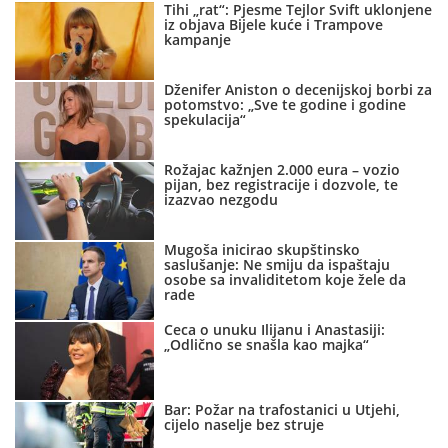
Tihi „rat“: Pjesme Tejlor Svift uklonjene
iz objava Bijele kuće i Trampove
kampanje
Dženifer Aniston o decenijskoj borbi za
potomstvo: „Sve te godine i godine
spekulacija“
Rožajac kažnjen 2.000 eura – vozio
pijan, bez registracije i dozvole, te
izazvao nezgodu
Mugoša inicirao skupštinsko
saslušanje: Ne smiju da ispaštaju
osobe sa invaliditetom koje žele da
rade
Ceca o unuku Ilijanu i Anastasiji:
„Odlično se snašla kao majka“
Bar: Požar na trafostanici u Utjehi,
cijelo naselje bez struje