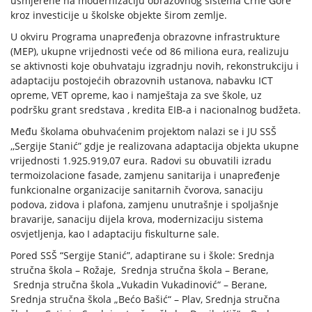
usmjerene na modernizaciju obrazovnog sistema Crne Gore
kroz investicije u školske objekte širom zemlje.
U okviru Programa unapređenja obrazovne infrastrukture
(MEP), ukupne vrijednosti veće od 86 miliona eura, realizuju
se aktivnosti koje obuhvataju izgradnju novih, rekonstrukciju i
adaptaciju postojećih obrazovnih ustanova, nabavku ICT
opreme, VET opreme, kao i namještaja za sve škole, uz
podršku grant sredstava , kredita EIB-a i nacionalnog budžeta.
Među školama obuhvaćenim projektom nalazi se i JU SSŠ
,,Sergije Stanić” gdje je realizovana adaptacija objekta ukupne
vrijednosti 1.925.919,07 eura. Radovi su obuvatili izradu
termoizolacione fasade, zamjenu sanitarija i unapređenje
funkcionalne organizacije sanitarnih čvorova, sanaciju
podova, zidova i plafona, zamjenu unutrašnje i spoljašnje
bravarije, sanaciju dijela krova, modernizaciju sistema
osvjetljenja, kao I adaptaciju fiskulturne sale.
Pored SSŠ “Sergije Stanić”, adaptirane su i škole: Srednja
stručna škola – Rožaje, Srednja stručna škola – Berane,
Srednja stručna škola „Vukadin Vukadinović“ – Berane,
Srednja stručna škola „Bećo Bašić“ – Plav, Srednja stručna