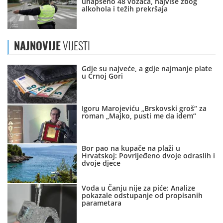
uhapšeno 48 vozača, najviše zbog
alkohola i težih prekršaja
NAJNOVIJE
VIJESTI
Gdje su najveće, a gdje najmanje plate
u Crnoj Gori
Igoru Marojeviću „Brskovski groš“ za
roman „Majko, pusti me da idem“
Bor pao na kupače na plaži u
Hrvatskoj: Povrijeđeno dvoje odraslih i
dvoje djece
Voda u Čanju nije za piće: Analize
pokazale odstupanje od propisanih
parametara