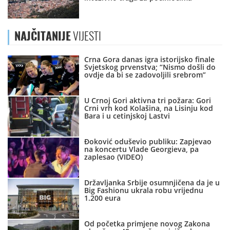
NAJČITANIJE
VIJESTI
Crna Gora danas igra istorijsko finale
Svjetskog prvenstva; “Nismo došli do
ovdje da bi se zadovoljili srebrom”
U Crnoj Gori aktivna tri požara: Gori
Crni vrh kod Kolašina, na Lisinju kod
Bara i u cetinjskoj Lastvi
Đoković oduševio publiku: Zapjevao
na koncertu Vlade Georgieva, pa
zaplesao (VIDEO)
Državljanka Srbije osumnjičena da je u
Big Fashionu ukrala robu vrijednu
1.200 eura
Od početka primjene novog Zakona