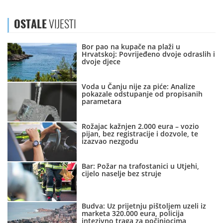
OSTALE
VIJESTI
Bor pao na kupače na plaži u
Hrvatskoj: Povrijeđeno dvoje odraslih i
dvoje djece
Voda u Čanju nije za piće: Analize
pokazale odstupanje od propisanih
parametara
Rožajac kažnjen 2.000 eura – vozio
pijan, bez registracije i dozvole, te
izazvao nezgodu
Bar: Požar na trafostanici u Utjehi,
cijelo naselje bez struje
Budva: Uz prijetnju pištoljem uzeli iz
marketa 320.000 eura, policija
intezivno traga za počiniocima