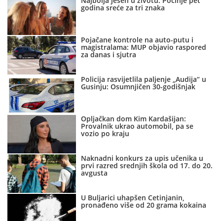
Najbolja jesen u životu: Počinje pet
godina sreće za tri znaka
Pojačane kontrole na auto-putu i
magistralama: MUP objavio raspored
za danas i sjutra
Policija rasvijetlila paljenje „Audija“ u
Gusinju: Osumnjičen 30-godišnjak
Opljačkan dom Kim Kardašijan:
Provalnik ukrao automobil, pa se
vozio po kraju
Naknadni konkurs za upis učenika u
prvi razred srednjih škola od 17. do 20.
avgusta
U Buljarici uhapšen Cetinjanin,
pronađeno više od 20 grama kokaina