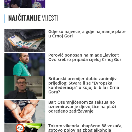
NAJČITANIJE
VIJESTI
Gdje su najveće, a gdje najmanje plate
u Crnoj Gori
Perović ponosan na mlade „lavice“:
Ovo srebro pripada cijeloj Crnoj Gori
Britanski premijer dobio zanimljiv
prijedlog: Stvara li se "Evropska
konfederacija" u kojoj bi bila i Crna
Gora?
Bar: Osumnjičenom za seksualno
uznemiravanje djevojčice na plaži
određeno zadržavanje
Tokom vikenda uhapšeno 88 vozača,
gotovo polovina zbog alkohola