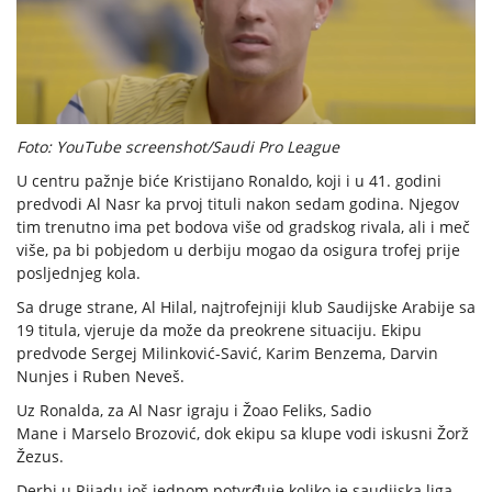
Foto: YouTube screenshot/Saudi Pro League
U centru pažnje biće Kristijano Ronaldo, koji i u 41. godini
predvodi Al Nasr ka prvoj tituli nakon sedam godina. Njegov
tim trenutno ima pet bodova više od gradskog rivala, ali i meč
više, pa bi pobjedom u derbiju mogao da osigura trofej prije
posljednjeg kola.
Sa druge strane, Al Hilal, najtrofejniji klub Saudijske Arabije sa
19 titula, vjeruje da može da preokrene situaciju. Ekipu
predvode Sergej Milinković-Savić, Karim Benzema, Darvin
Nunjes i Ruben Neveš.
Uz Ronalda, za Al Nasr igraju i Žoao Feliks, Sadio
Mane i Marselo Brozović, dok ekipu sa klupe vodi iskusni Žorž
Žezus.
Derbi u Rijadu još jednom potvrđuje koliko je saudijska liga