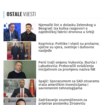
OSTALE
VIJESTI
Njemački list o dolasku Zelenskog u
Beograd: Iza kulisa razgovori o
zajedničkoj fabrici dronova u Srbiji
Koprivica: Politike i vlasti su prolazne,
vječne su vjera, svetinje i duhovno
nasljeđe
Perić traži smjenu Vukovića, Đurića i
Labudovića: Prekoračili ovlašćenja
inicijativom za promjenu naziva NB
Spajić: Sporazumom sa SAD otvaramo
vrata američkim investicijama i
savremenim tehnologijama
Zadržavanje osumnjičenom za
prijetnje poslaniku Zirojeviću