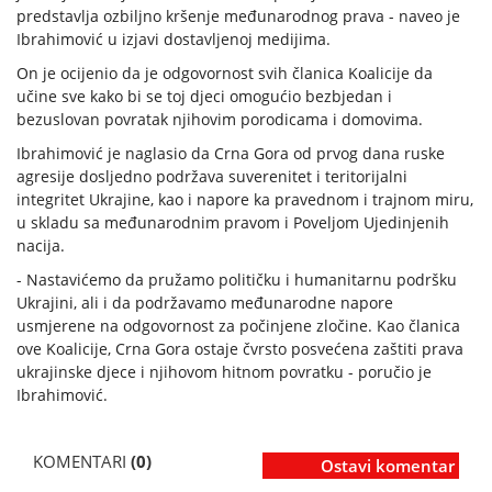
predstavlja ozbiljno kršenje međunarodnog prava - naveo je
Ibrahimović u izjavi dostavljenoj medijima.
On je ocijenio da je odgovornost svih članica Koalicije da
učine sve kako bi se toj djeci omogućio bezbjedan i
bezuslovan povratak njihovim porodicama i domovima.
Ibrahimović je naglasio da Crna Gora od prvog dana ruske
agresije dosljedno podržava suverenitet i teritorijalni
integritet Ukrajine, kao i napore ka pravednom i trajnom miru,
u skladu sa međunarodnim pravom i Poveljom Ujedinjenih
nacija.
- Nastavićemo da pružamo političku i humanitarnu podršku
Ukrajini, ali i da podržavamo međunarodne napore
usmjerene na odgovornost za počinjene zločine. Kao članica
ove Koalicije, Crna Gora ostaje čvrsto posvećena zaštiti prava
ukrajinske djece i njihovom hitnom povratku - poručio je
Ibrahimović.
KOMENTARI
(0)
Ostavi komentar