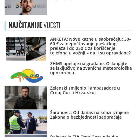
NAJČITANIJE
VIJESTI
ANKETA: Nove kazne u saobraćaju: 30–
60 € za nepoštovanje pješačkog
prelaza i do 250 € za korišćenje
telefona u vožnji – da li su opravdane?
ZHMS apeluje na građane: Oslanjajte
se isključivo na zvanična meteorološka
upozorenja
Zelenski smijenio i ambasadore u
Crnoj Gori i Hrvatskoj
Šaranović: Od danas na snazi izmjene
Zakona o bezbjednosti saobraćaja
Delegacija EU: Crna Gora nije dio