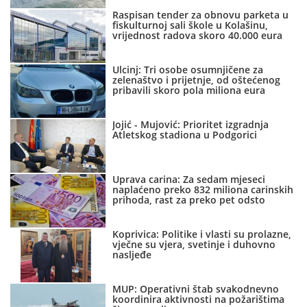
Raspisan tender za obnovu parketa u
fiskulturnoj sali škole u Kolašinu,
vrijednost radova skoro 40.000 eura
Ulcinj: Tri osobe osumnjičene za
zelenaštvo i prijetnje, od oštećenog
pribavili skoro pola miliona eura
Jojić - Mujović: Prioritet izgradnja
Atletskog stadiona u Podgorici
Uprava carina: Za sedam mjeseci
naplaćeno preko 832 miliona carinskih
prihoda, rast za preko pet odsto
Koprivica: Politike i vlasti su prolazne,
vječne su vjera, svetinje i duhovno
nasljeđe
MUP: Operativni štab svakodnevno
koordinira aktivnosti na požarištima