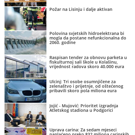
Požar na Lisinju i dalje aktivan
Polovina svjetskih hidroelektrana bi
mogla da postane nefunkcionalna do
2060. godine
Raspisan tender za obnovu parketa u
fiskulturnoj sali škole u Kolašinu,
vrijednost radova skoro 40.000 eura
Ulcinj: Tri osobe osumnjičene za
zelenaštvo i prijetnje, od oštećenog
pribavili skoro pola miliona eura
Jojić - Mujović: Prioritet izgradnja
Atletskog stadiona u Podgorici
Uprava carina: Za sedam mjeseci
naplaćeno preko 832 miliona carinskih