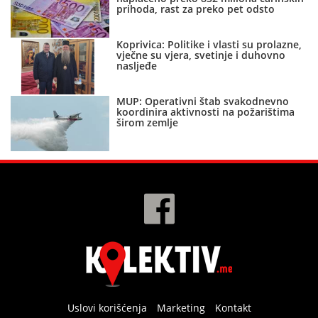
prihoda, rast za preko pet odsto
Koprivica: Politike i vlasti su prolazne,
vječne su vjera, svetinje i duhovno
nasljeđe
MUP: Operativni štab svakodnevno
koordinira aktivnosti na požarištima
širom zemlje
Uslovi korišćenja
Marketing
Kontakt