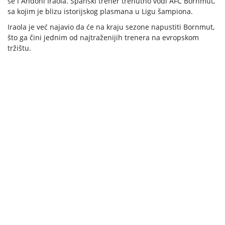
se i Andoni Iraola. Španski trener trenutno vodi AFC Bornmut,
sa kojim je blizu istorijskog plasmana u Ligu šampiona.
Iraola je već najavio da će na kraju sezone napustiti Bornmut,
što ga čini jednim od najtraženijih trenera na evropskom
tržištu.