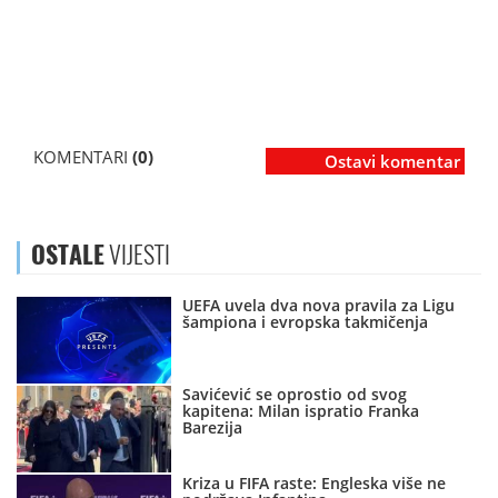
KOMENTARI
(0)
Ostavi komentar
OSTALE
VIJESTI
UEFA uvela dva nova pravila za Ligu
šampiona i evropska takmičenja
Savićević se oprostio od svog
kapitena: Milan ispratio Franka
Barezija
Kriza u FIFA raste: Engleska više ne