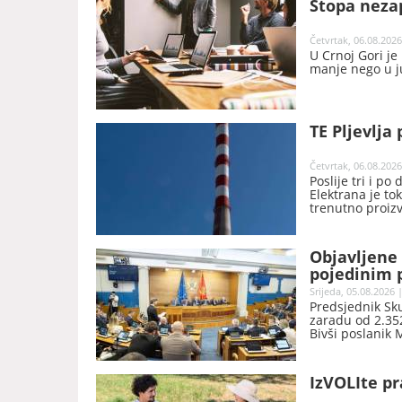
Stopa nezap
Četvrtak, 06.08.2026
U Crnoj Gori je
manje nego u j
TE Pljevlja 
Četvrtak, 06.08.2026
Poslije tri i po
Elektrana je t
trenutno proiz
Objavljene 
pojedinim p
Srijeda, 05.08.2026 
Predsjednik Sk
zaradu od 2.352
Bivši poslanik 
nakon prestanka
objavila Skupšt
IzVOLIte pr