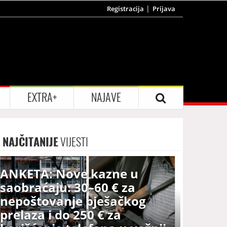
Registracija
Prijava
EXTRA+
NAJAVE
NAJČITANIJE
VIJESTI
ANKETA: Nove kazne u
saobraćaju: 30–60 € za
nepoštovanje pješačkog
prelaza i do 250 € za