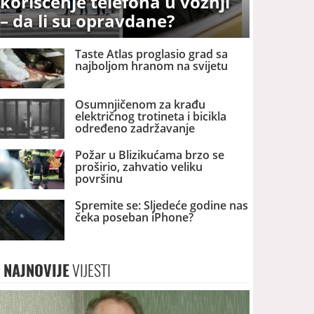
korišćenje telefona u vožnji
– da li su opravdane?
Taste Atlas proglasio grad sa
najboljom hranom na svijetu
Osumnjičenom za krađu
električnog trotineta i bicikla
određeno zadržavanje
Požar u Blizikućama brzo se
proširio, zahvatio veliku
površinu
Spremite se: Sljedeće godine nas
čeka poseban iPhone?
NAJNOVIJE
VIJESTI