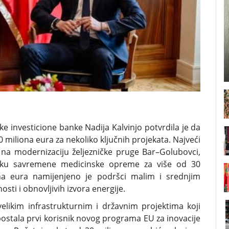
 investicione banke Nadija Kalvinjo potvrdila je da
 miliona eura za nekoliko ključnih projekata. Najveći
 na modernizaciju željezničke pruge Bar–Golubovci,
avku savremene medicinske opreme za više od 30
na eura namijenjeno je podršci malim i srednjim
sti i obnovljivih izvora energije.
elikim infrastrukturnim i državnim projektima koji
 postala prvi korisnik novog programa EU za inovacije