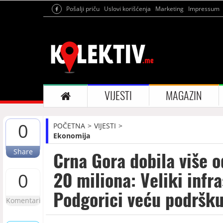
Pošalji priču
Uslovi korišćenja
Marketing
Impressum
VIJESTI
MAGAZIN
0
POČETNA
VIJESTI
Ekonomija
Share
Crna Gora dobila više o
20 miliona: Veliki infra
0
Podgorici veću podršk
Komentari