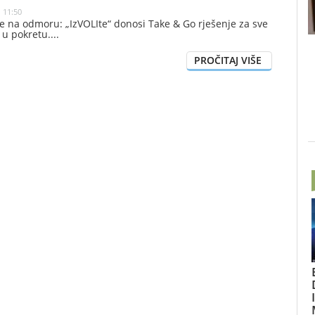
| 11:50
e na odmoru: „IzVOLIte“ donosi Take & Go rješenje za sve
e u pokretu.