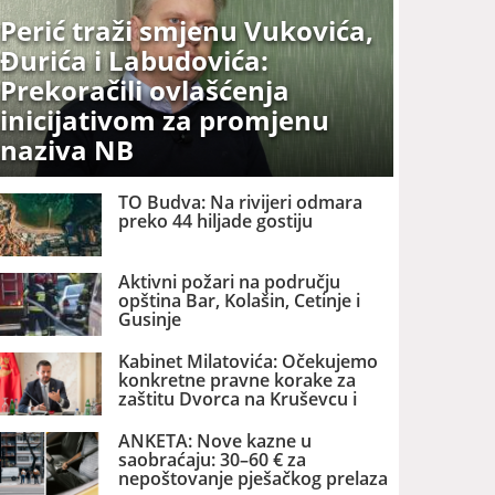
Perić traži smjenu Vukovića,
Đurića i Labudovića:
Prekoračili ovlašćenja
inicijativom za promjenu
naziva NB
TO Budva: Na rivijeri odmara
preko 44 hiljade gostiju
Aktivni požari na području
opština Bar, Kolašin, Cetinje i
Gusinje
Kabinet Milatovića: Očekujemo
konkretne pravne korake za
zaštitu Dvorca na Kruševcu i
državne imovine
ANKETA: Nove kazne u
saobraćaju: 30–60 € za
nepoštovanje pješačkog prelaza