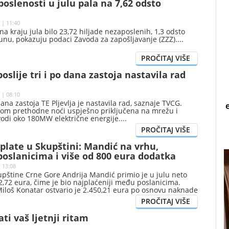
oslenosti u julu pala na 7,62 odsto
 | 11:40
 na kraju jula bilo 23,72 hiljade nezaposlenih, 1,3 odsto
unu, pokazuju podaci Zavoda za zapošljavanje (ZZZ).
poslije tri i po dana zastoja nastavila rad
 | 08:10
 dana zastoja TE Pljevlja je nastavila rad, saznaje TVCG.
okom prethodne noći uspješno priključena na mrežu i
vodi oko 180MW električne energije.
plate u Skupštini: Mandić na vrhu,
oslanicima i više od 800 eura dodatka
| 13:08
upštine Crne Gore Andrija Mandić primio je u julu neto
,72 eura, čime je bio najplaćeniji među poslanicima.
Miloš Konatar ostvario je 2.450,21 eura po osnovu naknade
 funkcije, pokazuju podaci o julskim primanjima koje je
ina Crne Gore.
ati vaš ljetnji ritam