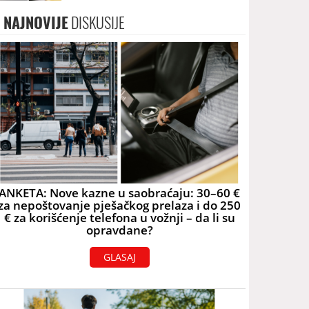
i do 250 € za korišćenje telefona
u vožnji – da li su opravdane?
NAJNOVIJE
DISKUSIJE
ANKETA: Nove kazne u saobraćaju: 30–60 €
za nepoštovanje pješačkog prelaza i do 250
€ za korišćenje telefona u vožnji – da li su
opravdane?
GLASAJ