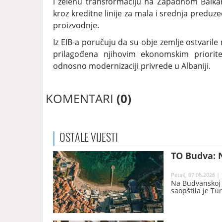
i zelenu transformaciju na Zapadnom Balkan
kroz kreditne linije za mala i srednja preduzeć
proizvodnje.
Iz EIB-a poručuju da su obje zemlje ostvarile
prilagođena njihovim ekonomskim priorite
odnosno modernizaciji privrede u Albaniji.
KOMENTARI
(0)
OSTALE
VIJESTI
TO Budva: N
Petak, 07.08.2026 | 
Na Budvanskoj r
saopštila je Tu