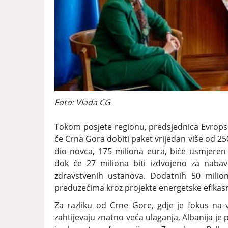
Foto: Vlada CG
Tokom posjete regionu, predsjednica Evropske
će Crna Gora dobiti paket vrijedan više od 250
dio novca, 175 miliona eura, biće usmjeren
dok će 27 miliona biti izdvojeno za nab
zdravstvenih ustanova. Dodatnih 50 milio
preduzećima kroz projekte energetske efikasno
Za razliku od Crne Gore, gdje je fokus na v
zahtijevaju znatno veća ulaganja, Albanija je