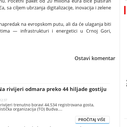
u. Početni paket od 20 miliona eura biće plasiran
a, sa ciljem ubrzanja digitalizacije, inovacija i zelene
 napredak na evropskom putu, ali da će ulaganja biti
tima — infrastrukturi i energetici u Crnoj Gori,
Ostavi komentar
a rivijeri odmara preko 44 hiljade gostiju
12:37
ivijeri trenutno boravi 44.534 registrovana gosta,
ristička organizacija (TO) Budva.