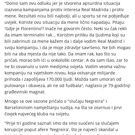
"Donio sam ovu odluku jer je stvorena apsurdna situacija
izazvana kampanjama protiv interesa Real Madrida i protiv
mene. Rezultati nisu bili najbolji, ali u sportu se ne pobjeđuje
uvijek. Koriste ovu situaciju da mene lično napadaju. Pitaju:
'Gdje je Florentino'? Inače ne govorim često. Neki su čak rekli
da imam terminalni rak... Koristim priliku da ljudima koji su
bili zabrinuti za mene kažem da i dalje vodim Real Madrid i
svoju kompaniju, i da je moje zdravlje savršeno. Ne bih mogao
biti na oba mjesta da nije tako. Da imam rak, kao što su
pričali, morao bih ići u onkološki centar. A da sam išao, zar to
ne bi osvanulo u svim medijima svijeta. Vodim veoma važnu
kompaniju na svjetskom nivou, koja ostvaruje milijarde
prihoda i zapošljava 170.000 ljudi. Možda sam umoran od
putovanja i obaveza, ali ne od fudbala", naglasio je 79-godišnji
građevinski magnat.
Mnogo se ove sezone pričalo o "slučaju Negreira" i
Barseloninom namještanju sudija, na šta se osvrnuo i prvi
čovjek najvećeg kluba na svijetu.
"Prije tri godine saznali smo da smo suočeni sa slučajem
korupcije poput afere 'Negreira', što je najveći skandal u