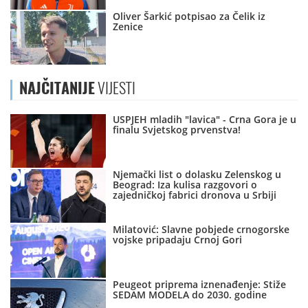
Oliver Šarkić potpisao za Čelik iz
Zenice
NAJČITANIJE
VIJESTI
USPJEH mladih "lavica" - Crna Gora je u
finalu Svjetskog prvenstva!
Njemački list o dolasku Zelenskog u
Beograd: Iza kulisa razgovori o
zajedničkoj fabrici dronova u Srbiji
Milatović: Slavne pobjede crnogorske
vojske pripadaju Crnoj Gori
Peugeot priprema iznenađenje: Stiže
SEDAM MODELA do 2030. godine