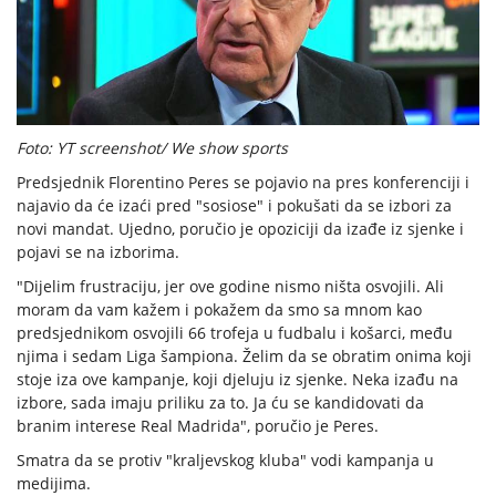
Foto: YT screenshot/ We show sports
Predsjednik Florentino Peres se pojavio na pres konferenciji i
najavio da će izaći pred "sosiose" i pokušati da se izbori za
novi mandat. Ujedno, poručio je opoziciji da izađe iz sjenke i
pojavi se na izborima.
"Dijelim frustraciju, jer ove godine nismo ništa osvojili. Ali
moram da vam kažem i pokažem da smo sa mnom kao
predsjednikom osvojili 66 trofeja u fudbalu i košarci, među
njima i sedam Liga šampiona. Želim da se obratim onima koji
stoje iza ove kampanje, koji djeluju iz sjenke. Neka izađu na
izbore, sada imaju priliku za to. Ja ću se kandidovati da
branim interese Real Madrida", poručio je Peres.
Smatra da se protiv "kraljevskog kluba" vodi kampanja u
medijima.