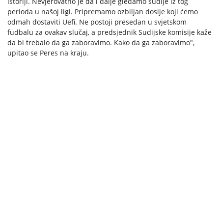
istoriji. Nevjerovatno je da i dalje gledamo sudije iz tog
perioda u našoj ligi. Pripremamo ozbiljan dosije koji ćemo
odmah dostaviti Uefi. Ne postoji presedan u svjetskom
fudbalu za ovakav slučaj, a predsjednik Sudijske komisije kaže
da bi trebalo da ga zaboravimo. Kako da ga zaboravimo",
upitao se Peres na kraju.