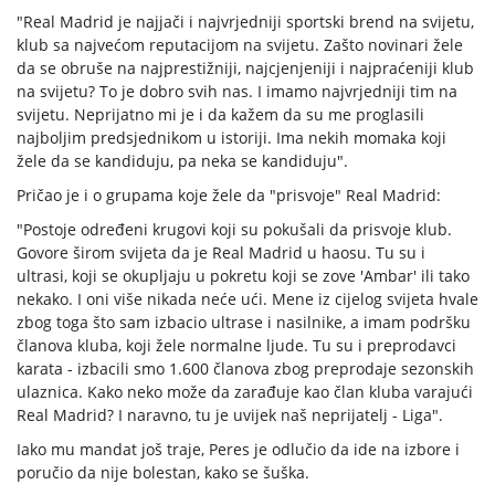
"Real Madrid je najjači i najvrjedniji sportski brend na svijetu,
klub sa najvećom reputacijom na svijetu. Zašto novinari žele
da se obruše na najprestižniji, najcjenjeniji i najpraćeniji klub
na svijetu? To je dobro svih nas. I imamo najvrjedniji tim na
svijetu. Neprijatno mi je i da kažem da su me proglasili
najboljim predsjednikom u istoriji. Ima nekih momaka koji
žele da se kandiduju, pa neka se kandiduju".
Pričao je i o grupama koje žele da "prisvoje" Real Madrid:
"Postoje određeni krugovi koji su pokušali da prisvoje klub.
Govore širom svijeta da je Real Madrid u haosu. Tu su i
ultrasi, koji se okupljaju u pokretu koji se zove 'Ambar' ili tako
nekako. I oni više nikada neće ući. Mene iz cijelog svijeta hvale
zbog toga što sam izbacio ultrase i nasilnike, a imam podršku
članova kluba, koji žele normalne ljude. Tu su i preprodavci
karata - izbacili smo 1.600 članova zbog preprodaje sezonskih
ulaznica. Kako neko može da zarađuje kao član kluba varajući
Real Madrid? I naravno, tu je uvijek naš neprijatelj - Liga".
Iako mu mandat još traje, Peres je odlučio da ide na izbore i
poručio da nije bolestan, kako se šuška.