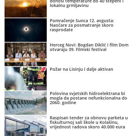
donosi temperature do 40 stepeni i
lokalnu grmljavinu
Pomračenje Sunca 12. avgusta:
Naočare za posmatranje skoro
rasprodate
Herceg Novi: Bogdan Diklić i film Dom
otvaraju 39. Filmski festival
Požar na Lisinju i dalje aktivan
Polovina svjetskih hidroelektrana bi
mogla da postane nefunkcionalna do
2060. godine
Raspisan tender za obnovu parketa u
fiskulturnoj sali škole u Kolašinu,
vrijednost radova skoro 40.000 eura