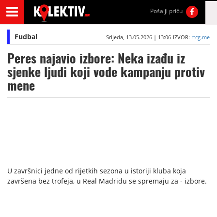
Pošalji priču
Fudbal
Srijeda, 13.05.2026 | 13:06
IZVOR:
rtcg.me
Peres najavio izbore: Neka izađu iz
sjenke ljudi koji vode kampanju protiv
mene
U završnici jedne od rijetkih sezona u istoriji kluba koja
završena bez trofeja, u Real Madridu se spremaju za - izbore.