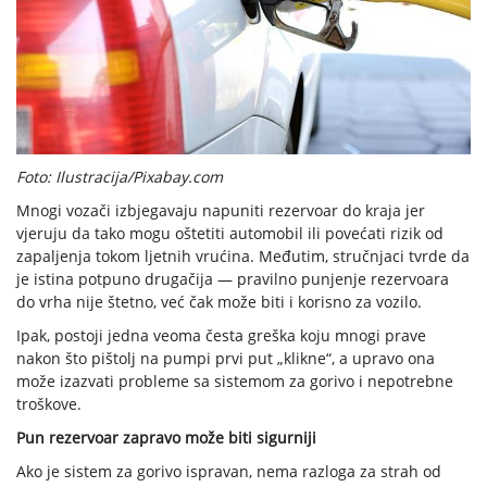
Foto: Ilustracija/Pixabay.com
Mnogi vozači izbjegavaju napuniti rezervoar do kraja jer
vjeruju da tako mogu oštetiti automobil ili povećati rizik od
zapaljenja tokom ljetnih vrućina. Međutim, stručnjaci tvrde da
je istina potpuno drugačija — pravilno punjenje rezervoara
do vrha nije štetno, već čak može biti i korisno za vozilo.
Ipak, postoji jedna veoma česta greška koju mnogi prave
nakon što pištolj na pumpi prvi put „klikne“, a upravo ona
može izazvati probleme sa sistemom za gorivo i nepotrebne
troškove.
Pun rezervoar zapravo može biti sigurniji
Ako je sistem za gorivo ispravan, nema razloga za strah od