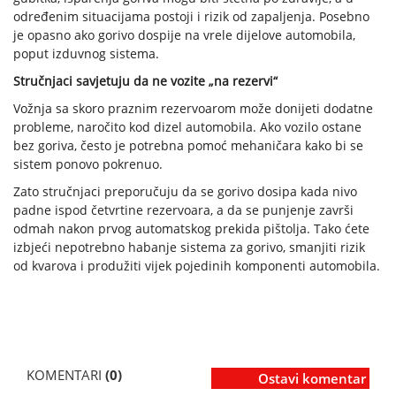
određenim situacijama postoji i rizik od zapaljenja. Posebno
je opasno ako gorivo dospije na vrele dijelove automobila,
poput izduvnog sistema.
Stručnjaci savjetuju da ne vozite „na rezervi“
Vožnja sa skoro praznim rezervoarom može donijeti dodatne
probleme, naročito kod dizel automobila. Ako vozilo ostane
bez goriva, često je potrebna pomoć mehaničara kako bi se
sistem ponovo pokrenuo.
Zato stručnjaci preporučuju da se gorivo dosipa kada nivo
padne ispod četvrtine rezervoara, a da se punjenje završi
odmah nakon prvog automatskog prekida pištolja. Tako ćete
izbjeći nepotrebno habanje sistema za gorivo, smanjiti rizik
od kvarova i produžiti vijek pojedinih komponenti automobila.
KOMENTARI
(0)
Ostavi komentar