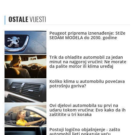
OSTALE
VIJESTI
Peugeot priprema iznenađenje: Stiže
SEDAM MODELA do 2030. godine
Trik da ohladite automobil za jedan
minut na najgoroj vrućini: Ne morate
da palite motor ili klima uređaj
Koliko klima u automobilu povećava
potrošnju goriva?
Ovi djelovi automobila su prvi na
udaru tokom vrućina: Evo kako da ih
zaštitite u tri koraka
Postoji logično objašnjenje - zašto
automobil ljeti pokazuje veću