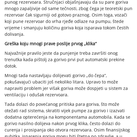
punog rezervoara. Stručnjaci objašnjavaju da su pare goriva
mnogo zapaljivije od same tečnosti, zbog čega je teoretski pun
rezervoar čak sigurniji od gotovo praznog. Osim toga, vozači
koji pune rezervoar do vrha rjeđe odlaze na pumpu, štede
vrijeme i smanjuju količinu goriva koja isparava tokom čestih
dolivanja.
Greška koju mnogi prave poslije prvog „klika“
Najvažnije pravilo jeste da punjenje treba završiti onog
trenutka kada pištolj za gorivo prvi put automatski prekine
dotok.
Mnogi tada nastavljaju dolijevati gorivo „do čepa“,
pokušavajući ubaciti još nekoliko litara. Upravo to može
napraviti problem jer višak goriva može dospjeti u sistem za
ventilaciju i odušak rezervoara.
Tada dolazi do povećanog pritiska para goriva, što može
otežati rad sistema, skratiti vijek pumpe za gorivo i izazvati
dodatna opterećenja na komponentama automobila. Kada se
gorivo nasilno dolijeva nakon prvog klika, često dolazi do
curenja i prosipanja oko otvora rezervoara. Osim finansijskog
gubitka, isparenja goriva mogu biti štetna po zdravlje, a u