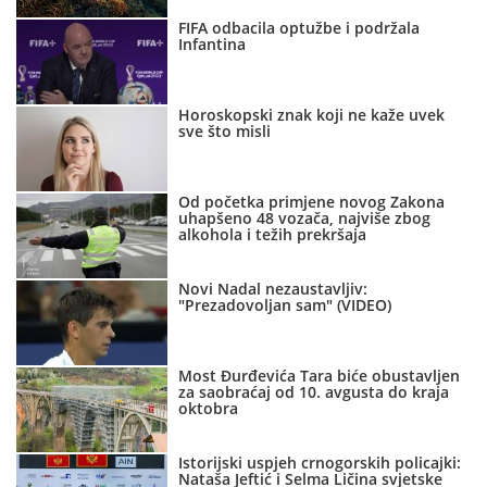
FIFA odbacila optužbe i podržala
Infantina
Horoskopski znak koji ne kaže uvek
sve što misli
Od početka primjene novog Zakona
uhapšeno 48 vozača, najviše zbog
alkohola i težih prekršaja
Novi Nadal nezaustavljiv:
"Prezadovoljan sam" (VIDEO)
Most Đurđevića Tara biće obustavljen
za saobraćaj od 10. avgusta do kraja
oktobra
Istorijski uspjeh crnogorskih policajki:
Nataša Jeftić i Selma Ličina svjetske