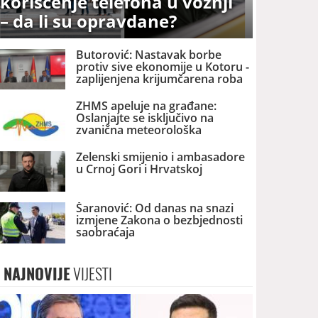
korišćenje telefona u vožnji
– da li su opravdane?
Butorović: Nastavak borbe
protiv sive ekonomije u Kotoru -
zaplijenjena krijumčarena roba
ZHMS apeluje na građane:
Oslanjajte se isključivo na
zvanična meteorološka
upozorenja
Zelenski smijenio i ambasadore
u Crnoj Gori i Hrvatskoj
Šaranović: Od danas na snazi
izmjene Zakona o bezbjednosti
saobraćaja
NAJNOVIJE
VIJESTI