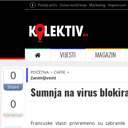
Pošalji priču
Uslovi korišćenja
Marketing
Impressum
VIJESTI
MAGAZIN
0
POČETNA
CAFFE
Zanimljivosti
Share
Sumnja na virus blokira
0
Komentari
Francuske vlasti privremeno su zabranile