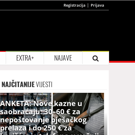
Registracija
Prijava
EXTRA+
NAJAVE
NAJČITANIJE
VIJESTI
ANKETA: Nove kazne u
saobraćaju: 30–60 € za
nepoštovanje pješačkog
prelaza i do 250 € za