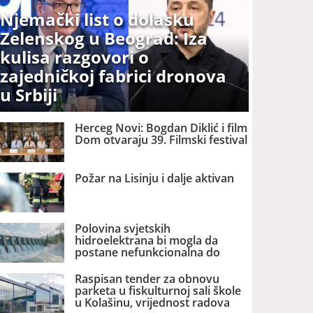
Njemački list o dolasku
Zelenskog u Beograd: Iza
kulisa razgovori o
zajedničkoj fabrici dronova
u Srbiji
Herceg Novi: Bogdan Diklić i film
Dom otvaraju 39. Filmski festival
Požar na Lisinju i dalje aktivan
Polovina svjetskih
hidroelektrana bi mogla da
postane nefunkcionalna do
2060. godine
Raspisan tender za obnovu
parketa u fiskulturnoj sali škole
u Kolašinu, vrijednost radova