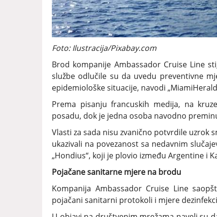
Foto: Ilustracija/Pixabay.com
Brod kompanije Ambassador Cruise Line stiga
službe odlučile su da uvedu preventivne mj
epidemiološke situacije, navodi „MiamiHerald
Prema pisanju francuskih medija, na kruzer
posadu, dok je jedna osoba navodno premin
Vlasti za sada nisu zvanično potvrdile uzrok s
ukazivali na povezanost sa nedavnim slučaj
„Hondius“, koji je plovio između Argentine i K
Pojačane sanitarne mjere na brodu
Kompanija Ambassador Cruise Line saopšt
pojačani sanitarni protokoli i mjere dezinfekc
U objavi na društvenim mrežama naveli su da