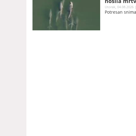
nosila mrt
Utorak, 04.08.2026 |
Potresan snimak