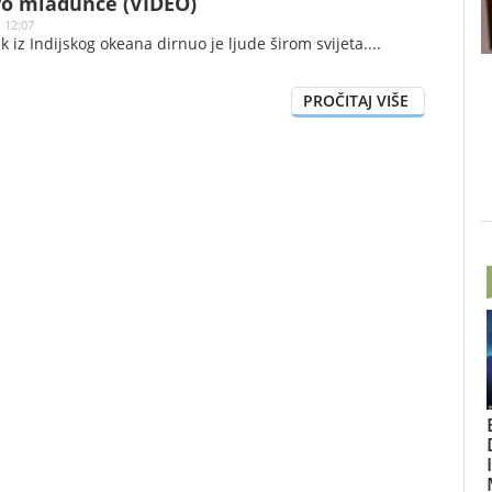
vo mladunče (VIDEO)
 12:07
 iz Indijskog okeana dirnuo je ljude širom svijeta.