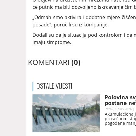
će putnicima biti dozvoljeno iskrcavanje čim 
„Odmah smo aktivirali dodatne mjere čišćenja 
posade“, poručili su iz kompanije.
Dodali su da je situacija pod kontrolom i da m
imaju simptome.
KOMENTARI
(0)
OSTALE
VIJESTI
Polovina sv
postane ne
Petak, 07.08.2026 | 
Akumulaciona je
prosečnom stop
pogođene manje
ljudi.