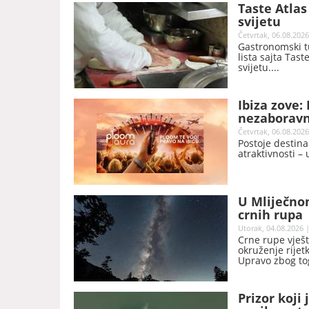
Taste Atla
svijetu
Četvrtak, 06.08.2026
Gastronomski tu
lista sajta Tast
svijetu.
Ibiza zove:
nezaboravn
Četvrtak, 06.08.2026
Postoje destina
atraktivnosti – 
U Mliječno
crnih rupa
Utorak, 04.08.2026 |
Crne rupe vješt
okruženje rijet
Upravo zbog to
se nevidljivih 
Prizor koji