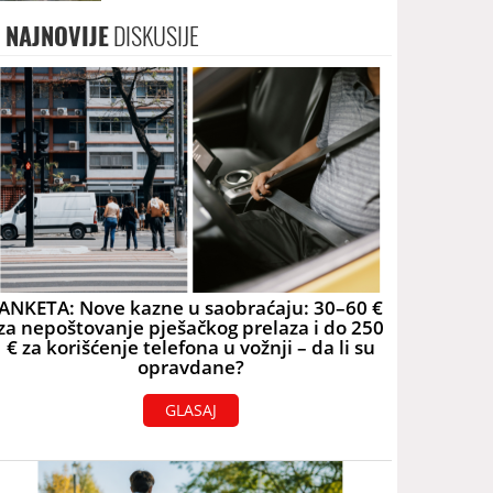
skoro 40.000 eura
NAJNOVIJE
DISKUSIJE
ANKETA: Nove kazne u saobraćaju: 30–60 €
za nepoštovanje pješačkog prelaza i do 250
€ za korišćenje telefona u vožnji – da li su
opravdane?
GLASAJ