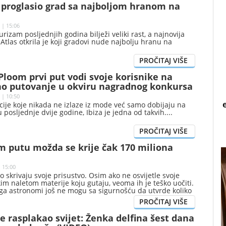
s proglasio grad sa najboljom hranom na
 | 15:06
rizam posljednjih godina bilježi veliki rast, a najnovija
eAtlas otkrila je koji gradovi nude najbolju hranu na
 Ploom prvi put vodi svoje korisnike na
o putovanje u okviru nagradnog konkursa
 | 10:50
cije koje nikada ne izlaze iz mode već samo dobijaju na
u posljednje dvije godine, Ibiza je jedna od takvih.
m putu možda se krije čak 170 miliona
 15:00
o skrivaju svoje prisustvo. Osim ako ne osvijetle svoje
kim naletom materije koju gutaju, veoma ih je teško uočiti.
ga astronomi još ne mogu sa sigurnošću da utvrde koliko
crnih rupa zvjezdane mase nalazi u našoj galaksiji.
 je rasplakao svijet: Ženka delfina šest dana