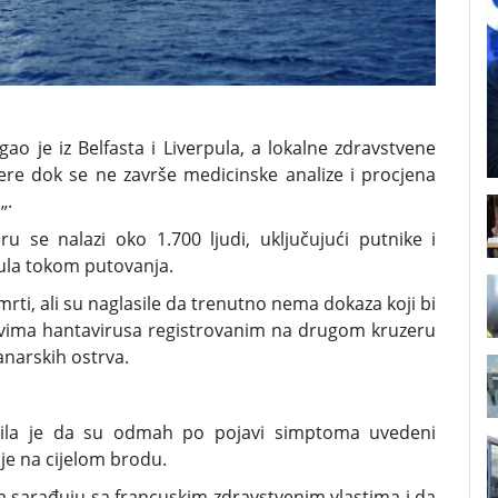
o je iz Belfasta i Liverpula, a lokalne zdravstvene
ere dok se ne završe medicinske analize i procjena
„.
u se nalazi oko 1.700 ljudi, uključujući putnike i
ula tokom putovanja.
mrti, ali su naglasile da trenutno nema dokaza koji bi
evima hantavirusa registrovanim na drugom kruzeru
anarskih ostrva.
ila je da su odmah po pojavi simptoma uvedeni
ije na cijelom brodu.
 sarađuju sa francuskim zdravstvenim vlastima i da