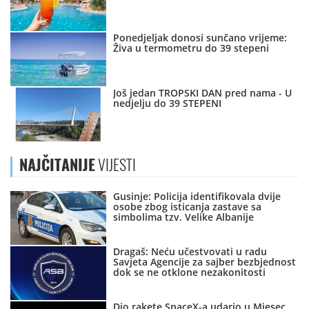
Ponedjeljak donosi sunčano vrijeme:
Živa u termometru do 39 stepeni
Još jedan TROPSKI DAN pred nama - U
nedjelju do 39 STEPENI
NAJČITANIJE
VIJESTI
Gusinje: Policija identifikovala dvije
osobe zbog isticanja zastave sa
simbolima tzv. Velike Albanije
Dragaš: Neću učestvovati u radu
Savjeta Agencije za sajber bezbjednost
dok se ne otklone nezakonitosti
Dio rakete SpaceX-a udario u Mjesec,