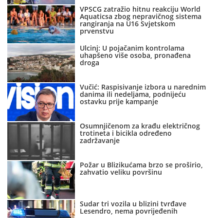
VPSCG zatražio hitnu reakciju World
Aquaticsa zbog nepravičnog sistema
rangiranja na U16 Svjetskom
prvenstvu
Ulcinj: U pojačanim kontrolama
uhapšeno više osoba, pronađena
droga
Vučić: Raspisivanje izbora u narednim
danima ili nedeljama, podnijeću
ostavku prije kampanje
Osumnjičenom za krađu električnog
trotineta i bicikla određeno
zadržavanje
Požar u Blizikućama brzo se proširio,
zahvatio veliku površinu
Sudar tri vozila u blizini tvrđave
Lesendro, nema povrijeđenih