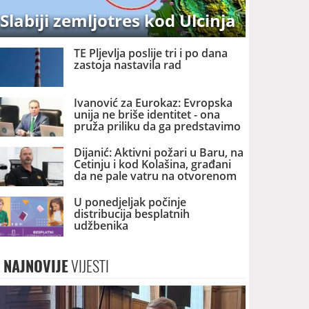
Slabiji zemljotres kod Ulcinja
TE Pljevlja poslije tri i po dana
zastoja nastavila rad
Ivanović za Eurokaz: Evropska
unija ne briše identitet - ona
pruža priliku da ga predstavimo
Evropi i svijetu
Dijanić: Aktivni požari u Baru, na
Cetinju i kod Kolašina, građani
da ne pale vatru na otvorenom
U ponedjeljak počinje
distribucija besplatnih
udžbenika
NAJNOVIJE
VIJESTI