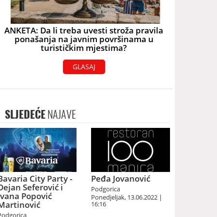
ANKETA: Da li treba uvesti stroža pravila
ponašanja na javnim površinama u
turističkim mjestima?
GLASAJ
SLJEDEĆE
NAJAVE
Bavaria City Party -
Peđa Jovanović
Dejan Seferović i
Podgorica
Ivana Popović
Ponedjeljak, 13.06.2022 |
Martinović
16:16
Podgorica