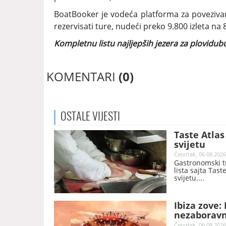
BoatBooker je vodeća platforma za povezivan
rezervisati ture, nudeći preko 9.800 izleta na 
Kompletnu listu najljepših jezera za plovidu
KOMENTARI
(0)
OSTALE
VIJESTI
Taste Atla
svijetu
Četvrtak, 06.08.2026
Gastronomski tu
lista sajta Tast
svijetu.
Ibiza zove:
nezaboravn
Četvrtak, 06.08.2026