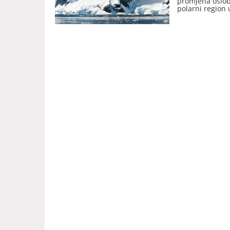
promjena osloba
polarni region 