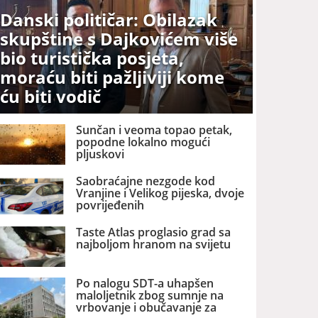
Danski političar: Obilazak
skupštine s Dajkovićem više
bio turistička posjeta,
moraću biti pažljiviji kome
ću biti vodič
Sunčan i veoma topao petak,
popodne lokalno mogući
pljuskovi
Saobraćajne nezgode kod
Vranjine i Velikog pijeska, dvoje
povrijeđenih
Taste Atlas proglasio grad sa
najboljom hranom na svijetu
Po nalogu SDT-a uhapšen
maloljetnik zbog sumnje na
vrbovanje i obučavanje za