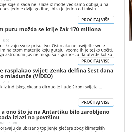
cije koje nikada ne izlaze iz mode već samo dobijaju na
u posljednje dvije godine, Ibiza je jedna od takvih.
m putu možda se krije čak 170 miliona
 15:00
o skrivaju svoje prisustvo. Osim ako ne osvijetle svoje
kim naletom materije koju gutaju, veoma ih je teško uočiti.
ga astronomi još ne mogu sa sigurnošću da utvrde koliko
crnih rupa zvjezdane mase nalazi u našoj galaksiji.
 je rasplakao svijet: Ženka delfina šest dana
vo mladunče (VIDEO)
 12:07
 iz Indijskog okeana dirnuo je ljude širom svijeta.
, a ono što je na Antartiku bilo zarobljeno
ada izlazi na površinu
026 | 15:08
zoravaju da ubrzano topljenje glečera zbog klimatskih