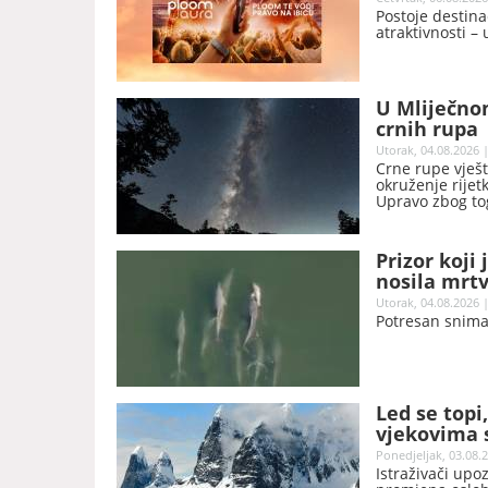
Postoje destina
atraktivnosti – 
U Mliječno
crnih rupa
Utorak, 04.08.2026 |
Crne rupe vješt
okruženje rijet
Upravo zbog to
se nevidljivih 
Prizor koji
nosila mrt
Utorak, 04.08.2026 |
Potresan snimak
Led se topi
vjekovima s
Ponedjeljak, 03.08.2
Istraživači upo