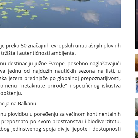
o je preko 50 značajnih evropskih unutrašnjih plovnih
tržišta i autentičnosti ambijenta.
učnu destinaciju južne Evrope, posebno naglašavajući
a jednu od najdužih nautičkih sezona na listi, u
ka jezera prednjače po globalnoj prepoznatljivosti,
domenu "netaknute prirode" i specifičnog iskustva
aopštenju.
acija na Balkanu.
dnu plovidbu u poređenju sa većinom kontinentalnih
, prepoznato po svom prostranstvu i biodiverzitetu.
bog jedinstvenog spoja divlje ljepote i dostupnosti