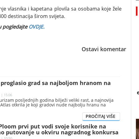
je vlasnika i kapetana plovila sa osobama koje žele
800 destinacija širom svijeta.
bu pogledajte
OVDJE.
Ostavi komentar
s proglasio grad sa najboljom hranom na
 | 15:06
rizam posljednjih godina bilježi veliki rast, a najnovija
eAtlas otkrila je koji gradovi nude najbolju hranu na
 Ploom prvi put vodi svoje korisnike na
o putovanje u okviru nagradnog konkursa
 | 10:50