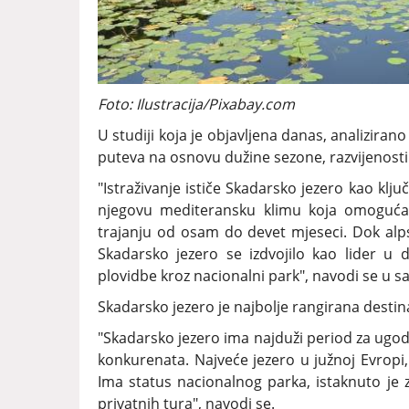
Foto: Ilustracija/Pixabay.com
U studiji koja je objavljena danas, analiziran
puteva na osnovu dužine sezone, razvijenosti 
"Istraživanje ističe Skadarsko jezero kao klj
njegovu mediteransku klimu koja omogućav
trajanju od osam do devet mjeseci. Dok alps
Skadarsko jezero se izdvojilo kao lider u 
plovidbe kroz nacionalni park", navodi se u s
Skadarsko jezero je najbolje rangirana destin
"Skadarsko jezero ima najduži period za ugo
konkurenata. Najveće jezero u južnoj Evropi
Ima status nacionalnog parka, istaknuto je z
privatnih tura", navodi se.