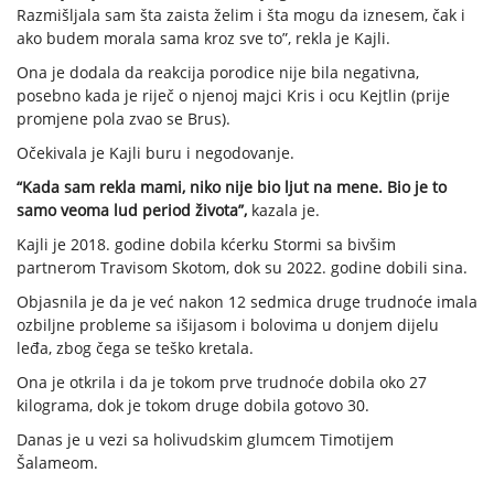
Razmišljala sam šta zaista želim i šta mogu da iznesem, čak i
ako budem morala sama kroz sve to”, rekla je Kajli.
Ona je dodala da reakcija porodice nije bila negativna,
posebno kada je riječ o njenoj majci Kris i ocu Kejtlin (prije
promjene pola zvao se Brus).
Očekivala je Kajli buru i negodovanje.
“Kada sam rekla mami, niko nije bio ljut na mene. Bio je to
samo veoma lud period života”,
kazala je.
Kajli je 2018. godine dobila kćerku Stormi sa bivšim
partnerom Travisom Skotom, dok su 2022. godine dobili sina.
Objasnila je da je već nakon 12 sedmica druge trudnoće imala
ozbiljne probleme sa išijasom i bolovima u donjem dijelu
leđa, zbog čega se teško kretala.
Ona je otkrila i da je tokom prve trudnoće dobila oko 27
kilograma, dok je tokom druge dobila gotovo 30.
Danas je u vezi sa holivudskim glumcem Timotijem
Šalameom.