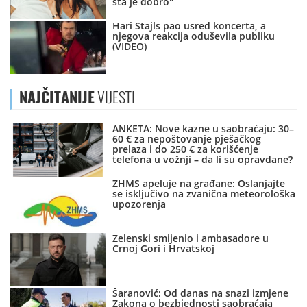
šta je dobro"
Hari Stajls pao usred koncerta, a
njegova reakcija oduševila publiku
(VIDEO)
NAJČITANIJE
VIJESTI
ANKETA: Nove kazne u saobraćaju: 30–
60 € za nepoštovanje pješačkog
prelaza i do 250 € za korišćenje
telefona u vožnji – da li su opravdane?
ZHMS apeluje na građane: Oslanjajte
se isključivo na zvanična meteorološka
upozorenja
Zelenski smijenio i ambasadore u
Crnoj Gori i Hrvatskoj
Šaranović: Od danas na snazi izmjene
Zakona o bezbjednosti saobraćaja