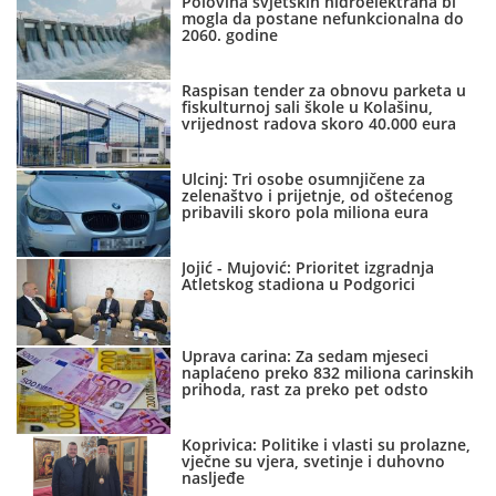
Polovina svjetskih hidroelektrana bi
mogla da postane nefunkcionalna do
2060. godine
Raspisan tender za obnovu parketa u
fiskulturnoj sali škole u Kolašinu,
vrijednost radova skoro 40.000 eura
Ulcinj: Tri osobe osumnjičene za
zelenaštvo i prijetnje, od oštećenog
pribavili skoro pola miliona eura
Jojić - Mujović: Prioritet izgradnja
Atletskog stadiona u Podgorici
Uprava carina: Za sedam mjeseci
naplaćeno preko 832 miliona carinskih
prihoda, rast za preko pet odsto
Koprivica: Politike i vlasti su prolazne,
vječne su vjera, svetinje i duhovno
nasljeđe