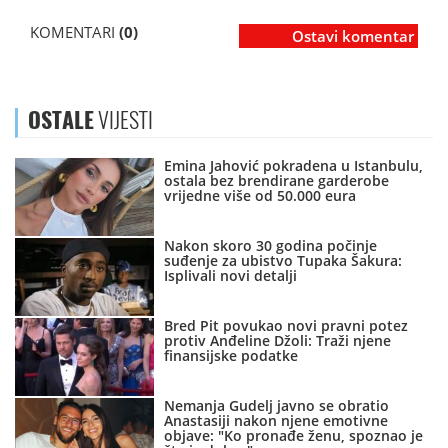
KOMENTARI
(0)
Ostavi komentar
OSTALE
VIJESTI
Emina Jahović pokradena u Istanbulu,
ostala bez brendirane garderobe
vrijedne više od 50.000 eura
Nakon skoro 30 godina počinje
suđenje za ubistvo Tupaka Šakura:
Isplivali novi detalji
Bred Pit povukao novi pravni potez
protiv Anđeline Džoli: Traži njene
finansijske podatke
Nemanja Gudelj javno se obratio
Anastasiji nakon njene emotivne
objave: "Ko pronađe ženu, spoznao je