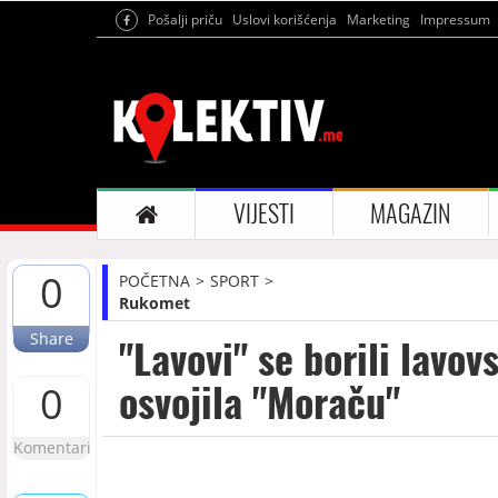
Pošalji priču
Uslovi korišćenja
Marketing
Impressum
VIJESTI
MAGAZIN
0
POČETNA
SPORT
Rukomet
Share
"Lavovi" se borili lavovs
osvojila "Moraču"
0
Komentari