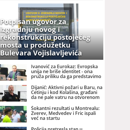
Potpisan ugovor za
izgradnju novog i
rekonstrukciju postojećeg
mosta u produžetku
Bulevara Vojislavljevića
Ivanović za Eurokaz: Evropska
unija ne briše identitet - ona
pruža priliku da ga predstavimo
Evropi i svijetu
Dijanić: Aktivni požari u Baru, na
Cetinju i kod Kolašina, građani
da ne pale vatru na otvorenom
Šokantni rezultati u Montrealu:
Zverev, Medvedev i Fric ispali
već na startu
Policija pretresla stan u