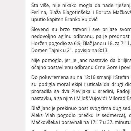
Šta više, nije nikako mogla da nađe rješe
Ferlina, Blaža Blagotinšeka i Boruta Mačkov
uputio kapiten Branko Vujović.
Slovenci su brzo zatvorili sve prilaze svom
nedovoljno agilnu odbranu, pa je prednost r
Horžen pogodio za 6:9, Blaž Janc u 18. za 7:11
Domen Tajnik u 21. povisio na 8:13.
Nije pomoglo, jer je Janc nastavio da brilj
očajno postavljenu odbranu Crne Gore i povis
Do poluvremena su na 12:16 smanjili Stefan Č
su podigla moral ekipi i uticala da drugi 
proradila sa dva Plevljaka u sredini, Rado
nastavku, a za njim i Miloš Vujović i Milorad Ba
Blaž Janc je prekinuo post svog tima dug s
Aleks Vlah pogodio prečku iz sedmerca), da 
Mačkovšeka i poravnali na 17:17 u 37. minutu