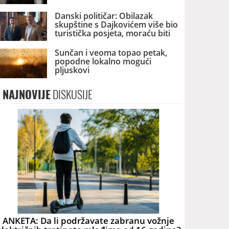
Danski političar: Obilazak
skupštine s Dajkovićem više bio
turistička posjeta, moraću biti
pažljiviji kome ću biti vodič
Sunčan i veoma topao petak,
popodne lokalno mogući
pljuskovi
NAJNOVIJE
DISKUSIJE
ANKETA: Da li podržavate zabranu vožnje