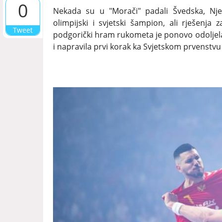
0
Nekada su u "Morači" padali Švedska, Nj
olimpijski i svjetski šampion, ali rješenja 
Tweet
podgorički hram rukometa je ponovo odoljela
i napravila prvi korak ka Svjetskom prvenstv