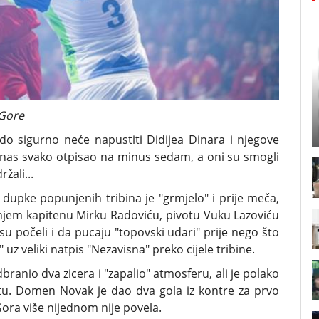
 Gore
do sigurno neće napustiti Didijea Dinara i njegove
danas svako otpisao na minus sedam, a oni su smogli
žali...
dupke popunjenih tribina je "grmjelo" i prije meča,
njem kapitenu Mirku Radoviću, pivotu Vuku Lazoviću
su počeli i da pucaju "topovski udari" prije nego što
 uz veliki natpis "Nezavisna" preko cijele tribine.
anio dva zicera i "zapalio" atmosferu, ali je polako
tetu. Domen Novak je dao dva gola iz kontre za prvo
Gora više nijednom nije povela.