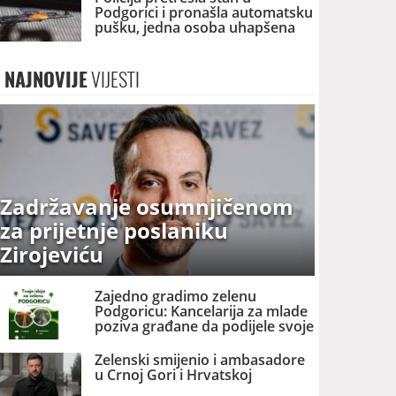
Podgorici i pronašla automatsku
pušku, jedna osoba uhapšena
NAJNOVIJE
VIJESTI
Zadržavanje osumnjičenom
za prijetnje poslaniku
Zirojeviću
Zajedno gradimo zelenu
Podgoricu: Kancelarija za mlade
poziva građane da podijele svoje
ideje
Zelenski smijenio i ambasadore
u Crnoj Gori i Hrvatskoj