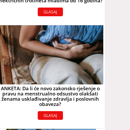
električnih trotineta mlađima od 16 godina?
GLASAJ
ANKETA: Da li će novo zakonsko rješenje o
pravu na menstrualno odsustvo olakšati
ženama usklađivanje zdravlja i poslovnih
obaveza?
GLASAJ