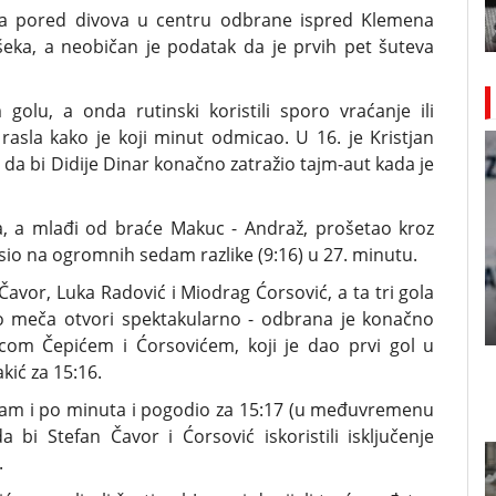
nja pored divova u centru odbrane ispred Klemena
šeka, a neobičan je podatak da je prvih pet šuteva
 golu, a onda rutinski koristili sporo vraćanje ili
asla kako je koji minut odmicao. U 16. je Kristjan
, da bi Didije Dinar konačno zatražio tajm-aut kada je
ira, a mlađi od braće Makuc - Andraž, prošetao kroz
io na ogromnih sedam razlike (9:16) u 27. minutu.
avor, Luka Radović i Miodrag Ćorsović, a ta tri gola
dio meča otvori spektakularno - odbrana je konačno
jicom Čepićem i Ćorsovićem, koji je dao prvi gol u
kić za 15:16.
edam i po minuta i pogodio za 15:17 (u međuvremenu
bi Stefan Čavor i Ćorsović iskoristili isključenje
.