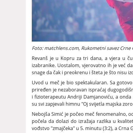
Foto: matchlens.com, Rukometni savez Crne
Revanš je u Kopru za tri dana, a vjera u ču
izabranike. Uostalom, vjerovatno ih je već 
snage da čak i preokrenu i šteta je što nisu izdr
Uvod u meč je bio spektakularan. Sa gotovo 
priređen je nezaboravan ispraćaj dugogodiš
i fizioterapeutu Andriji Damjanoviću, a onda 
su svi zapjevali himnu "Oj svijetla majska zoro"
Nebojša Simić je počeo meč fenomenalno, odbr
počela da dolazi do izražaja razlika u kvali
vođstvo "zmajčeka" u 5. minutu (3:2), a Crna 