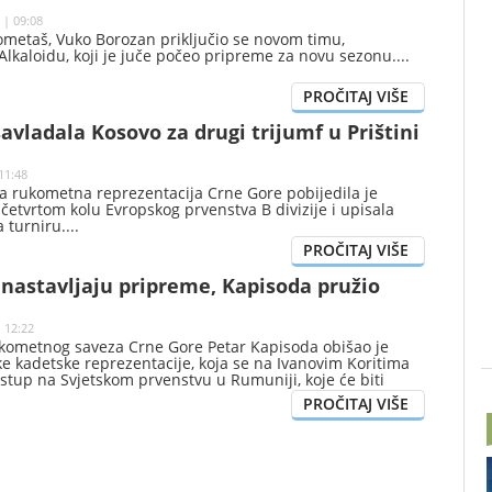
 | 09:08
ometaš, Vuko Borozan priključio se novom timu,
kaloidu, koji je juče počeo pripreme za novu sezonu.
avladala Kosovo za drugi trijumf u Prištini
11:48
a rukometna reprezentacija Crne Gore pobijedila je
četvrtom kolu Evropskog prvenstva B divizije i upisala
a turniru.
nastavljaju pripreme, Kapisoda pružio
| 12:22
kometnog saveza Crne Gore Petar Kapisoda obišao je
e kadetske reprezentacije, koja se na Ivanovim Koritima
tup na Svjetskom prvenstvu u Rumuniji, koje će biti
jula do 9. avgusta.