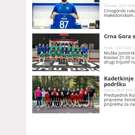
Četvrtak, 23.07.2026
Crnogorski ruk
makedonskom Al
Crna Gora s
Petak, 17.07.2026 | 
Muška juniorsk
Kosovo 21:20 u 
drugi trijumf n
Kadetkinje 
podršku
Srijeda, 08.07.2026 
Predsjednik Ru
pripreme žensk
priprema za nas
održano od 29. 