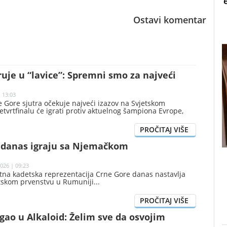
Ostavi komentar
ruje u “lavice”: Spremni smo za najveći
| 13:03
 Gore sjutra očekuje najveći izazov na Svjetskom
etvrtfinalu će igrati protiv aktuelnog šampiona Evrope,
 danas igraju sa Njemačkom
026 | 09:23
na kadetska reprezentacija Crne Gore danas nastavlja
tskom prvenstvu u Rumuniji
gao u Alkaloid: Želim sve da osvojim