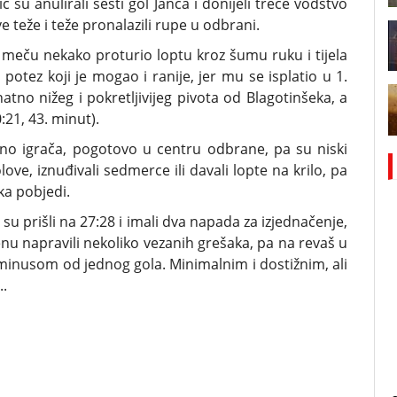
ć su anulirali šesti gol Janca i donijeli treće vođstvo
e teže i teže pronalazili rupe u odbrani.
 meču nekako proturio loptu kroz šumu ruku i tijela
tez koji je mogao i ranije, jer mu se isplatio u 1.
tno nižeg i pokretljivijeg pivota od Blagotinšeka, a
21, 43. minut).
puno igrača, pogotovo u centru odbrane, pa su niski
olove, iznuđivali sedmerce ili davali lopte na krilo, pa
 ka pobjedi.
i su prišli na 27:28 i imali dva napada za izjednačenje,
krenu napravili nekoliko vezanih grešaka, pa na revaš u
inusom od jednog gola. Minimalnim i dostižnim, ali
..