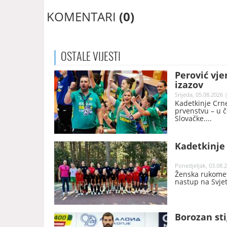
KOMENTARI
(0)
OSTALE
VIJESTI
Perović vje
izazov
Srijeda, 05.08.2026 
Kadetkinje Crne
prvenstvu – u č
Slovačke.
Kadetkinje
Ponedjeljak, 03.08.2
Ženska rukomet
nastup na Svje
Borozan sti