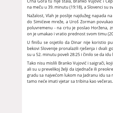
Crna Gora tu nije stala, Branko Vujović i Čepi
na meču u 39. minutu (19:18), a Slovenci su sv
Nažalost, Vlah je poslije najdužeg napada na
do Simićeve mreže, a Uroš Zorman povukao po
poluvremenu - na crtu je poslao Horžena, zna
on je umakao i vratio prednost svom timu (20:
U finišu se osjetilo da Dinar nije koristio 
bekovi Slovenije pronalazili rješenja i dvali g
su u 52. minutu poveli 28:25 i činilo se da idu
Tako nisu mislili Branko Vujović i saigrači, koj
ali su u prevelikoj želji da izjednače ili preo
gradu sa najvećom lukom na Jadranu idu sa m
tamo neće imati vjetar sa tribina kao večeras.