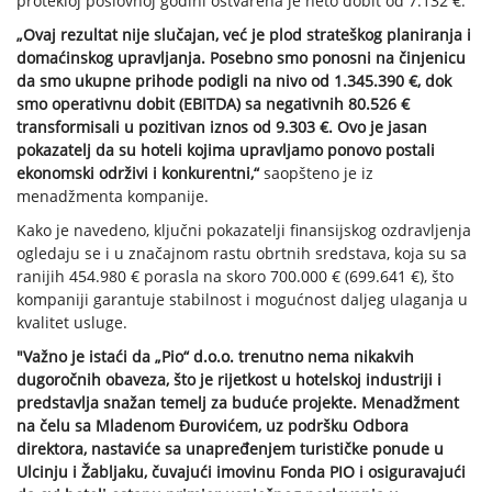
protekloj poslovnoj godini ostvarena je neto dobit od 7.132 €.
„Ovaj rezultat nije slučajan, već je plod strateškog planiranja i
domaćinskog upravljanja. Posebno smo ponosni na činjenicu
da smo ukupne prihode podigli na nivo od 1.345.390 €, dok
smo operativnu dobit (EBITDA) sa negativnih 80.526 €
transformisali u pozitivan iznos od 9.303 €. Ovo je jasan
pokazatelj da su hoteli kojima upravljamo ponovo postali
ekonomski održivi i konkurentni,“
saopšteno je iz
menadžmenta kompanije.
Kako je navedeno, ključni pokazatelji finansijskog ozdravljenja
ogledaju se i u značajnom rastu obrtnih sredstava, koja su sa
ranijih 454.980 € porasla na skoro 700.000 € (699.641 €), što
kompaniji garantuje stabilnost i mogućnost daljeg ulaganja u
kvalitet usluge.
"Važno je istaći da „Pio“ d.o.o. trenutno nema nikakvih
dugoročnih obaveza, što je rijetkost u hotelskoj industriji i
predstavlja snažan temelj za buduće projekte. Menadžment
na čelu sa Mladenom Đurovićem, uz podršku Odbora
direktora, nastaviće sa unapređenjem turističke ponude u
Ulcinju i Žabljaku, čuvajući imovinu Fonda PIO i osiguravajući