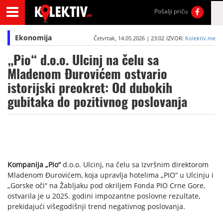
Pošalji priču
Ekonomija
Četvrtak, 14.05.2026 | 23:02
IZVOR:
Kolektiv.me
„Pio“ d.o.o. Ulcinj na čelu sa
Mladenom Đurovićem ostvario
istorijski preokret: Od dubokih
gubitaka do pozitivnog poslovanja
Kompanija „Pio“
d.o.o. Ulcinj, na čelu sa Izvršnim direktorom
Mladenom Đurovićem, koja upravlja hotelima „PIO“ u Ulcinju i
„Gorske oči“ na Žabljaku pod okriljem Fonda PIO Crne Gore,
ostvarila je u 2025. godini impozantne poslovne rezultate,
prekidajući višegodišnji trend negativnog poslovanja.