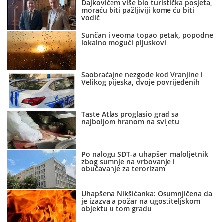
Dajkovićem više bio turistička posjeta,
moraću biti pažljiviji kome ću biti
vodič
Sunčan i veoma topao petak, popodne
lokalno mogući pljuskovi
Saobraćajne nezgode kod Vranjine i
Velikog pijeska, dvoje povrijeđenih
Taste Atlas proglasio grad sa
najboljom hranom na svijetu
Po nalogu SDT-a uhapšen maloljetnik
zbog sumnje na vrbovanje i
obučavanje za terorizam
Uhapšena Nikšićanka: Osumnjičena da
je izazvala požar na ugostiteljskom
objektu u tom gradu