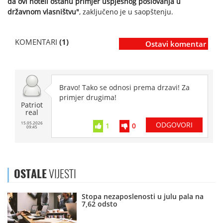
da ovi hoteli ostanu primjer uspješnog poslovanja u
državnom vlasništvu"
, zaključeno je u saopštenju.
KOMENTARI
(1)
Ostavi komentar
Bravo! Tako se odnosi prema drzavi! Za
primjer drugima!
Patriot
real
15.05.2026
ODGOVORI
1
0
09:45
OSTALE
VIJESTI
Stopa nezaposlenosti u julu pala na
7,62 odsto