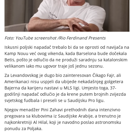
Foto: YouTube screenshot /Rio Ferdinand Presents
Iskusni poljski napadač trebalo bi da se oprosti od navijača na
Kamp Nouu već ovog vikenda, kada Barselona bude dočekala
Betis, pošto je odlučio da ne produži saradnju sa katalonskim
velikanom iako mu ugovor traje još jednu sezonu.
Za Levandovskog je dugo bio zainteresovan Čikago Fajr, ali
Amerikanaci nisu uspjeli da ubijede nekadašnjeg golgetera
Bajerna da karijeru nastavi u MLS ligi. Umjesto toga, 37-
godišnji napadač odlučio je da krene putem brojnih zvijezda
svjetskog fudbala i preseli se u Saudijsku Pro ligu.
Njegov menadžer Pini Zahavi prethodnih dana intenzivno
pregovara sa klubovima iz Saudijske Arabije, a trenutno je
najkonkretniji Al Hilal, koji je navodno poslao astronomsku
ponudu za Poljaka.