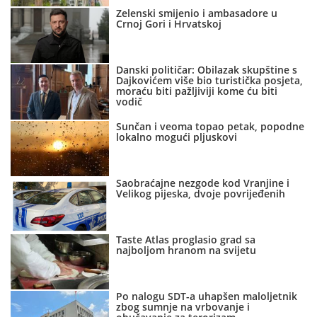
Zelenski smijenio i ambasadore u
Crnoj Gori i Hrvatskoj
Danski političar: Obilazak skupštine s
Dajkovićem više bio turistička posjeta,
moraću biti pažljiviji kome ću biti
vodič
Sunčan i veoma topao petak, popodne
lokalno mogući pljuskovi
Saobraćajne nezgode kod Vranjine i
Velikog pijeska, dvoje povrijeđenih
Taste Atlas proglasio grad sa
najboljom hranom na svijetu
Po nalogu SDT-a uhapšen maloljetnik
zbog sumnje na vrbovanje i