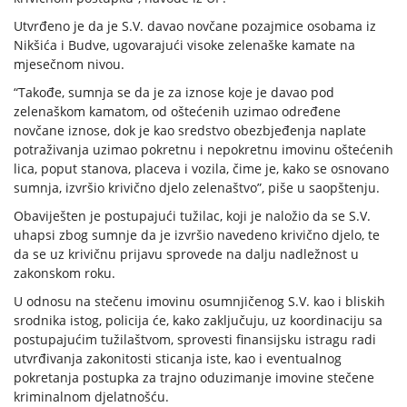
Utvrđeno je da je S.V. davao novčane pozajmice osobama iz
Nikšića i Budve, ugovarajući visoke zelenaške kamate na
mjesečnom nivou.
“Takođe, sumnja se da je za iznose koje je davao pod
zelenaškom kamatom, od oštećenih uzimao određene
novčane iznose, dok je kao sredstvo obezbjeđenja naplate
potraživanja uzimao pokretnu i nepokretnu imovinu oštećenih
lica, poput stanova, placeva i vozila, čime je, kako se osnovano
sumnja, izvršio krivično djelo zelenaštvo”, piše u saopštenju.
Obaviješten je postupajući tužilac, koji je naložio da se S.V.
uhapsi zbog sumnje da je izvršio navedeno krivično djelo, te
da se uz krivičnu prijavu sprovede na dalju nadležnost u
zakonskom roku.
U odnosu na stečenu imovinu osumnjičenog S.V. kao i bliskih
srodnika istog, policija će, kako zaključuju, uz koordinaciju sa
postupajućim tužilaštvom, sprovesti finansijsku istragu radi
utvrđivanja zakonitosti sticanja iste, kao i eventualnog
pokretanja postupka za trajno oduzimanje imovine stečene
kriminalnom djelatnošću.