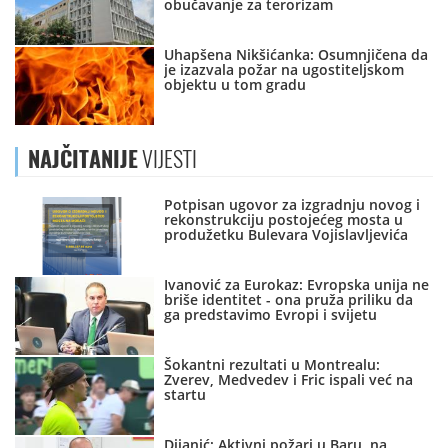
obučavanje za terorizam
Uhapšena Nikšićanka: Osumnjičena da
je izazvala požar na ugostiteljskom
objektu u tom gradu
NAJČITANIJE
VIJESTI
Potpisan ugovor za izgradnju novog i
rekonstrukciju postojećeg mosta u
produžetku Bulevara Vojislavljevića
Ivanović za Eurokaz: Evropska unija ne
briše identitet - ona pruža priliku da
ga predstavimo Evropi i svijetu
Šokantni rezultati u Montrealu:
Zverev, Medvedev i Fric ispali već na
startu
Dijanić: Aktivni požari u Baru, na