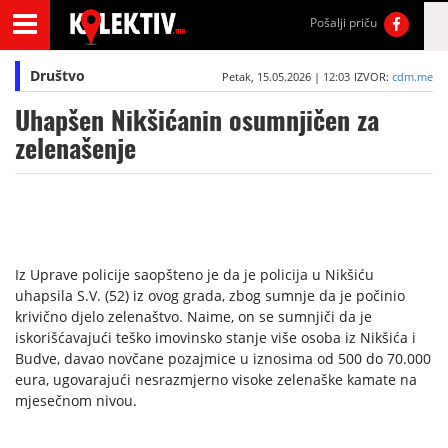
Pošalji priču
Društvo
Petak, 15.05.2026 | 12:03
IZVOR:
cdm.me
Uhapšen Nikšićanin osumnjičen za
zelenašenje
Iz Uprave policije saopšteno je da je policija u Nikšiću
uhapsila S.V. (52) iz ovog grada, zbog sumnje da je počinio
krivično djelo zelenaštvo. Naime, on se sumnjiči da je
iskorišćavajući teško imovinsko stanje više osoba iz Nikšića i
Budve, davao novčane pozajmice u iznosima od 500 do 70.000
eura, ugovarajući nesrazmjerno visoke zelenaške kamate na
mjesečnom nivou.