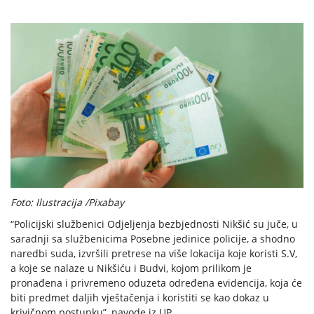
Foto: Ilustracija /Pixabay
“Policijski službenici Odjeljenja bezbjednosti Nikšić su juče, u
saradnji sa službenicima Posebne jedinice policije, a shodno
naredbi suda, izvršili pretrese na više lokacija koje koristi S.V,
a koje se nalaze u Nikšiću i Budvi, kojom prilikom je
pronađena i privremeno oduzeta određena evidencija, koja će
biti predmet daljih vještačenja i koristiti se kao dokaz u
krivičnom postupku”, navode iz UP.