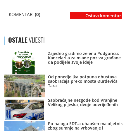
KOMENTARI
(0)
Ostavi komentar
OSTALE
VIJESTI
Zajedno gradimo zelenu Podgoricu:
Kancelarija za mlade poziva građane
da podijele svoje ideje
Od ponedjeljka potpuna obustava
saobraćaja preko mosta Đurđevića
Tara
Saobraćajne nezgode kod Vranjine i
Velikog pijeska, dvoje povrijeđenih
Po nalogu SDT-a uhapšen maloljetnik
zbog sumnje na vrbovanje i