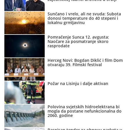
Sunčano i vrelo, ali ne svuda: Subota
donosi temperature do 40 stepeni i
lokalnu grmljavinu
Pomračenje Sunca 12. avgusta:
Naočare za posmatranje skoro
rasprodate
Herceg Novi: Bogdan Diklić i film Dom
otvaraju 39. Filmski festival
Požar na Lisinju i dalje aktivan
Polovina svjetskih hidroelektrana bi
mogla da postane nefunkcionalna do
2060. godine
Raspisan tender za obnovu parketa u