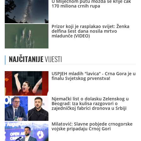
U Mliječnom putu možda se krije čak
170 miliona crnih rupa
Prizor koji je rasplakao svijet: Ženka
delfina šest dana nosila mrtvo
mladunče (VIDEO)
NAJČITANIJE
VIJESTI
USPJEH mladih "lavica" - Crna Gora je u
finalu Svjetskog prvenstva!
Njemački list o dolasku Zelenskog u
Beograd: Iza kulisa razgovori o
zajedničkoj fabrici dronova u Srbiji
Milatović: Slavne pobjede crnogorske
vojske pripadaju Crnoj Gori