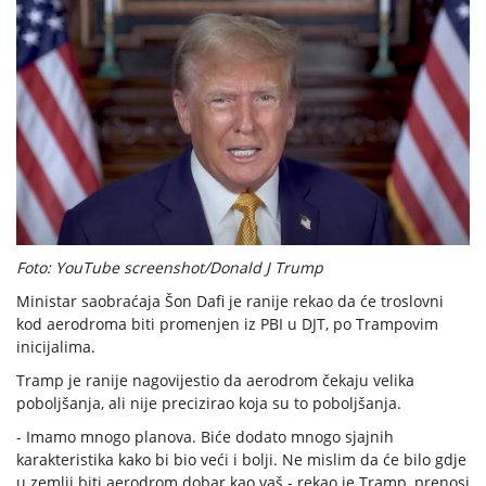
Foto: YouTube screenshot/Donald J Trump
Ministar saobraćaja Šon Dafi je ranije rekao da će troslovni
kod aerodroma biti promenjen iz PBI u DJT, po Trampovim
inicijalima.
Tramp je ranije nagovijestio da aerodrom čekaju velika
poboljšanja, ali nije precizirao koja su to poboljšanja.
- Imamo mnogo planova. Biće dodato mnogo sjajnih
karakteristika kako bi bio veći i bolji. Ne mislim da će bilo gdje
u zemlji biti aerodrom dobar kao vaš - rekao je Tramp, prenosi