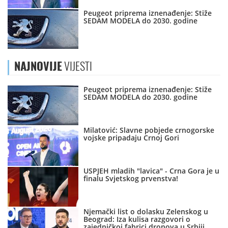
Peugeot priprema iznenađenje: Stiže
SEDAM MODELA do 2030. godine
NAJNOVIJE
VIJESTI
Peugeot priprema iznenađenje: Stiže
SEDAM MODELA do 2030. godine
Milatović: Slavne pobjede crnogorske
vojske pripadaju Crnoj Gori
USPJEH mladih "lavica" - Crna Gora je u
finalu Svjetskog prvenstva!
Njemački list o dolasku Zelenskog u
Beograd: Iza kulisa razgovori o
zajedničkoj fabrici dronova u Srbiji