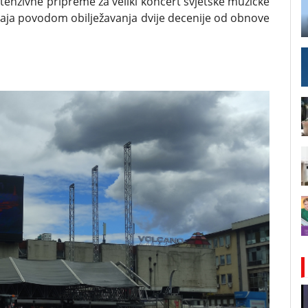
tenzivne pripreme za veliki koncert svjetske muzičke
. maja povodom obilježavanja dvije decenije od obnove