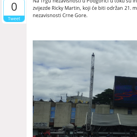
Na Trgu nezavisnosti u Podgorici u toku su in
0
zvijezde Ricky Martin, koji će biti održan 21
nezavisnosti Crne Gore.
Tweet