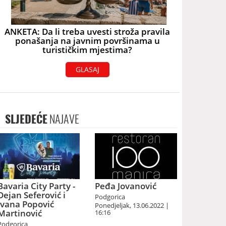
ANKETA: Da li treba uvesti stroža pravila
ponašanja na javnim površinama u
turističkim mjestima?
GLASAJ
SLJEDEĆE
NAJAVE
Bavaria City Party -
Peđa Jovanović
Dejan Seferović i
Podgorica
Ivana Popović
Ponedjeljak, 13.06.2022 |
Martinović
16:16
Podgorica