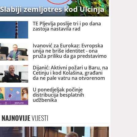
Slabiji zemljotres kod Ulcinja
TE Pljevlja poslije tri i po dana
zastoja nastavila rad
Ivanović za Eurokaz: Evropska
unija ne briše identitet - ona
pruža priliku da ga predstavimo
Evropi i svijetu
Dijanić: Aktivni požari u Baru, na
Cetinju i kod Kolašina, građani
da ne pale vatru na otvorenom
U ponedjeljak počinje
distribucija besplatnih
udžbenika
NAJNOVIJE
VIJESTI