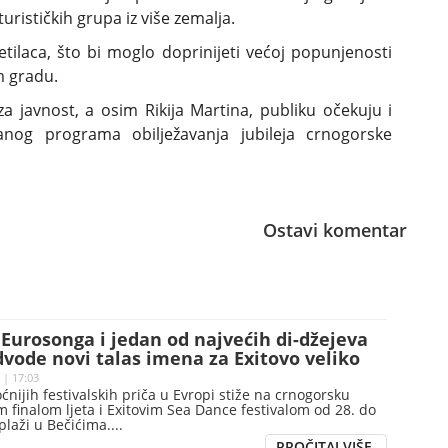
urističkih grupa iz više zemalja.
tilaca, što bi moglo doprinijeti većoj popunjenosti
m gradu.
a javnost, a osim Rikija Martina, publiku očekuju i
nog programa obilježavanja jubileja crnogorske
Ostavi komentar
Eurosonga i jedan od najvećih di-džejeva
dvode novi talas imena za Exitovo veliko
 u Budvi
 | 17:03
nijih festivalskih priča u Evropi stiže na crnogorsku
im finalom ljeta i Exitovim Sea Dance festivalom od 28. do
plaži u Bečićima.