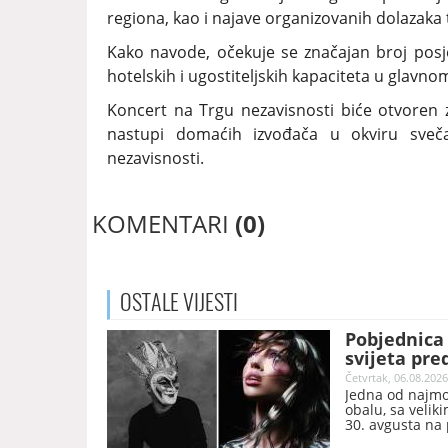
regiona, kao i najave organizovanih dolazaka t
Kako navode, očekuje se značajan broj posje
hotelskih i ugostiteljskih kapaciteta u glavno
Koncert na Trgu nezavisnosti biće otvoren z
nastupi domaćih izvođača u okviru sveča
nezavisnosti.
KOMENTARI
(0)
OSTALE
VIJESTI
Pobjednica 
svijeta pre
finale ljeta
Četvrtak, 06.08.2026
Jedna od najmoć
obalu, sa velik
30. avgusta na 