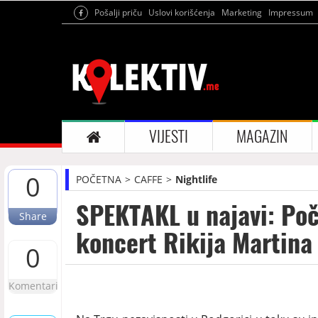
Pošalji priču
Uslovi korišćenja
Marketing
Impressum
VIJESTI
MAGAZIN
0
POČETNA
CAFFE
Nightlife
SPEKTAKL u najavi: Poč
Share
koncert Rikija Martina
0
Komentari