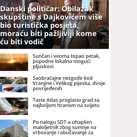
Danski političar: Obilazak
skupštine s Dajkovićem više
bio turistička posjeta,
moraću biti pažljiviji kome
ću biti vodič
Sunčan i veoma topao petak,
popodne lokalno mogući
pljuskovi
Saobraćajne nezgode kod
Vranjine i Velikog pijeska, dvoje
povrijeđenih
Taste Atlas proglasio grad sa
najboljom hranom na svijetu
Po nalogu SDT-a uhapšen
maloljetnik zbog sumnje na
vrbovanje i obučavanje za