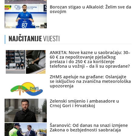
Borozan stigao u Alkaloid: Želim sve da
osvojim
NAJČITANIJE
VIJESTI
ANKETA: Nove kazne u saobraćaju: 30–
60 € za nepoštovanje pješačkog
prelaza i do 250 € za korišćenje
telefona u vožnji – da li su opravdane?
ZHMS apeluje na građane: Oslanjajte
se isključivo na zvanična meteorološka
upozorenja
Zelenski smijenio i ambasadore u
Crnoj Gori i Hrvatskoj
Šaranović: Od danas na snazi izmjene
Zakona o bezbjednosti saobraćaja