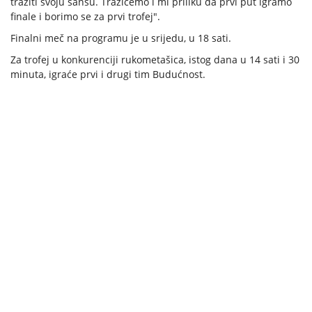
tražiti svoju šansu. Tražićemo i mi priliku da prvi put igramo
finale i borimo se za prvi trofej".
Finalni meč na programu je u srijedu, u 18 sati.
Za trofej u konkurenciji rukometašica, istog dana u 14 sati i 30
minuta, igraće prvi i drugi tim Budućnost.