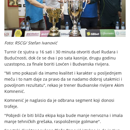
Foto: RSCG/ Stefan Ivanović
Turnir će sjutra u 16 sati i 30 minuta otvoriti duel Rudara i
Budućnosti, dok će se dva i po sata kasnije, drugu godinu
uzastopno, za finale boriti Lovćen i Budvanska rivijera.
"Mi smo pokazali da imamo kvalitet i karakter u posljednjem
meču i to nam daje za pravo da se nadamo dobroj utakmici i
povoljnom rezultatu", rekao je trener Budvanske rivijere Akim
Komnenić.
Komnenić je naglasio da je odbrana segment koji donosi
trofeje.
"Pobjedi će biti bliža ekipa koja bude manje nervozna i imala
manje tehničkih grešaka, raspoloženije golmane".