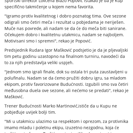
Sportski direktor Lovćena Blažo Popović istakao je da je Kup
specifično takmičenje u kojem nema favorita.
"Igramo protiv kvalitetnog i dobro poznatog tima. Ove sezone
odigrali smo četiri meča i rezultat u pobjedama je neriješen.
Muče nas povrede, ali nadam se da će do meča biti sanirane.
Očekujem dobro i kvalitetnu utakmicu, nadam se najboljem.
Motivisani smo i spremni", rekao je Popović.
Predsjednik Rudara Igor Mašković podsjetio je da je pljevaljski
tim petu godinu uzastopno na finalnom turniru, navodeći da
to za njih predstavlja veliki uspjeh.
"Jednom smo igrali finale, dok su ostala tri puta zaustavljeni u
polufinalu. Nadam se da ćemo pružiti dobru igru, sa mladom
ekipom, protiv favorizovane Budućnosti. Izgubili smo sva četiri
međusobna duela ove sezone, ali nećemo se predati", rekao je
Mašković.
Trener Budućnosti Marko Martinović,ističe da u Kupu ne
pobjeđuje uvijek bolji tim.
"Mi u utakmicu ulazimo sa respektom i oprezom, za protivnika
imamo mladu i poletnu ekipu, izuzetno nezgodnu, koja će