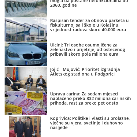
mogla da postane nefunkcionalna do
2060. godine
Raspisan tender za obnovu parketa u
fiskulturnoj sali škole u Kolašinu,
vrijednost radova skoro 40.000 eura
Ulcinj: Tri osobe osumnjičene za
zelenaštvo i prijetnje, od oštećenog
pribavili skoro pola miliona eura
Jojić - Mujović: Prioritet izgradnja
Atletskog stadiona u Podgorici
Uprava carina: Za sedam mjeseci
naplaćeno preko 832 miliona carinskih
prihoda, rast za preko pet odsto
Koprivica: Politike i vlasti su prolazne,
vječne su vjera, svetinje i duhovno
nasljeđe