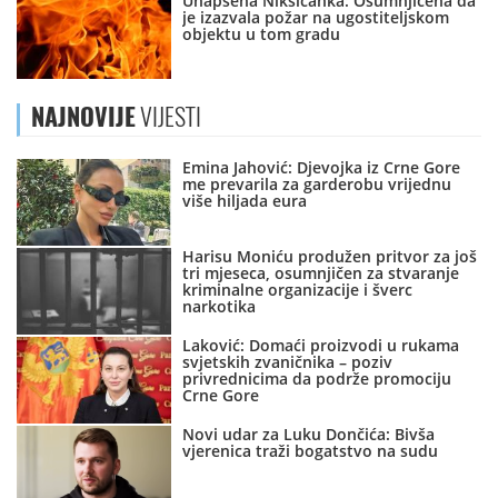
Uhapšena Nikšićanka: Osumnjičena da
je izazvala požar na ugostiteljskom
objektu u tom gradu
NAJNOVIJE
VIJESTI
Emina Jahović: Djevojka iz Crne Gore
me prevarila za garderobu vrijednu
više hiljada eura
Harisu Moniću produžen pritvor za još
tri mjeseca, osumnjičen za stvaranje
kriminalne organizacije i šverc
narkotika
Laković: Domaći proizvodi u rukama
svjetskih zvaničnika – poziv
privrednicima da podrže promociju
Crne Gore
Novi udar za Luku Dončića: Bivša
vjerenica traži bogatstvo na sudu