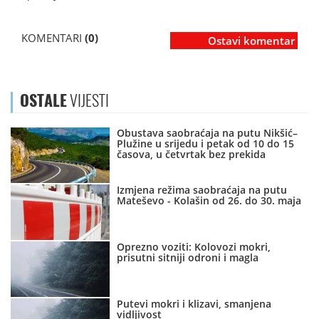
KOMENTARI
(0)
Ostavi komentar
OSTALE
VIJESTI
Obustava saobraćaja na putu Nikšić–
Plužine u srijedu i petak od 10 do 15
časova, u četvrtak bez prekida
Izmjena režima saobraćaja na putu
Mateševo - Kolašin od 26. do 30. maja
Oprezno voziti: Kolovozi mokri,
prisutni sitniji odroni i magla
Putevi mokri i klizavi, smanjena
vidljivost