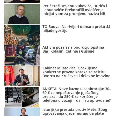
Perić traži smjenu Vukovića, Đurića i
Labudovića: Prekoračili ovlašćenja
inicijativom za promjenu naziva NB
TO Budva: Na rivijeri odmara preko 44
hiljade gostiju
Aktivni požari na području opština
Bar, Kolašin, Cetinje i Gusinje
Kabinet Milatovića: Očekujemo
konkretne pravne korake za zaštitu
Dvorca na Kruševcu i državne imovine
ANKETA: Nove kazne u saobraćaju: 30–
60 € za nepoštovanje pješačkog
prelaza i do 250 € za korišćenje
telefona u vožnji – da li su opravdane?
Istorijska presuda protiv Mete: Zbog
ugrožavanja djece moraju da plate