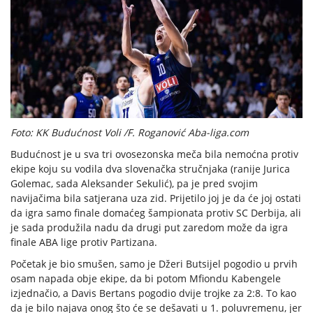
Foto: KK Budućnost Voli /F. Roganović Aba-liga.com
Budućnost je u sva tri ovosezonska meča bila nemoćna protiv
ekipe koju su vodila dva slovenačka stručnjaka (ranije Jurica
Golemac, sada Aleksander Sekulić), pa je pred svojim
navijačima bila satjerana uza zid. Prijetilo joj je da će joj ostati
da igra samo finale domaćeg šampionata protiv SC Derbija, ali
je sada produžila nadu da drugi put zaredom može da igra
finale ABA lige protiv Partizana.
Početak je bio smušen, samo je Džeri Butsijel pogodio u prvih
osam napada obje ekipe, da bi potom Mfiondu Kabengele
izjednačio, a Davis Bertans pogodio dvije trojke za 2:8. To kao
da je bilo najava onog što će se dešavati u 1. poluvremenu, jer