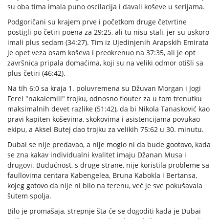
su oba tima imala puno oscilacija i davali koševe u serijama.
Podgoričani su krajem prve i početkom druge četvrtine
postigli po četiri poena za 29:25, ali tu nisu stali, jer su uskoro
imali plus sedam (34:27). Tim iz Ujedinjenih Arapskih Emirata
je opet veza osam koševa i preokrenuo na 37:35, ali je opt
završnica pripala domaćima, koji su na veliki odmor otišli sa
plus četiri (46:42).
Na tih 6:0 sa kraja 1. poluvremena su Džuvan Morgan i Jogi
Ferel "nakalemili" trojku, odnosno flouter za u tom trenutku
maksimalnih devet razlike (51:42), da bi Nikola Tanasković kao
pravi kapiten koševima, skokovima i asistencijama povukao
ekipu, a Aksel Butej dao trojku za velikih 75:62 u 30. minutu.
Dubai se nije predavao, a nije moglo ni da bude gootovo, kada
se zna kakav individualni kvalitet imaju Džanan Musa i
drugovi. Budućnost, s druge strane, nije koristila probleme sa
faullovima centara Kabengelea, Bruna Kabokla i Bertansa,
kojeg gotovo da nije ni bilo na terenu, već je sve pokušavala
šutem spolja.
Bilo je promašaja, strepnje šta će se dogoditi kada je Dubai