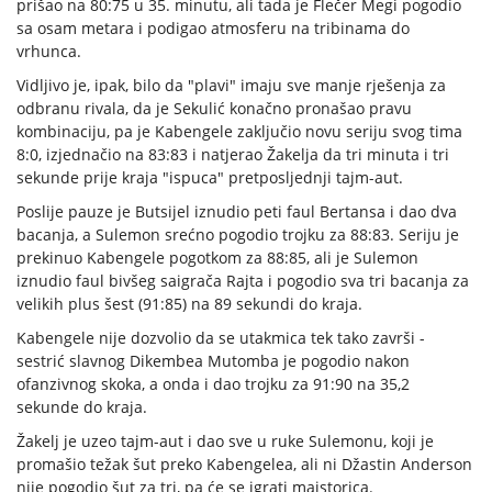
prišao na 80:75 u 35. minutu, ali tada je Flečer Megi pogodio
sa osam metara i podigao atmosferu na tribinama do
vrhunca.
Vidljivo je, ipak, bilo da "plavi" imaju sve manje rješenja za
odbranu rivala, da je Sekulić konačno pronašao pravu
kombinaciju, pa je Kabengele zaključio novu seriju svog tima
8:0, izjednačio na 83:83 i natjerao Žakelja da tri minuta i tri
sekunde prije kraja "ispuca" pretposljednji tajm-aut.
Poslije pauze je Butsijel iznudio peti faul Bertansa i dao dva
bacanja, a Sulemon srećno pogodio trojku za 88:83. Seriju je
prekinuo Kabengele pogotkom za 88:85, ali je Sulemon
iznudio faul bivšeg saigrača Rajta i pogodio sva tri bacanja za
velikih plus šest (91:85) na 89 sekundi do kraja.
Kabengele nije dozvolio da se utakmica tek tako završi -
sestrić slavnog Dikembea Mutomba je pogodio nakon
ofanzivnog skoka, a onda i dao trojku za 91:90 na 35,2
sekunde do kraja.
Žakelj je uzeo tajm-aut i dao sve u ruke Sulemonu, koji je
promašio težak šut preko Kabengelea, ali ni Džastin Anderson
nije pogodio šut za tri, pa će se igrati majstorica.