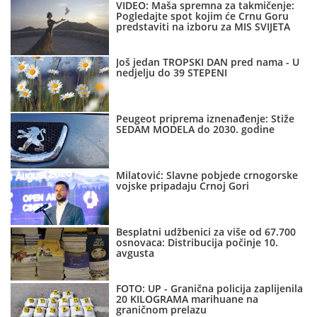
VIDEO: Maša spremna za takmičenje:
Pogledajte spot kojim će Crnu Goru
predstaviti na izboru za MIS SVIJETA
Još jedan TROPSKI DAN pred nama - U
nedjelju do 39 STEPENI
Peugeot priprema iznenađenje: Stiže
SEDAM MODELA do 2030. godine
Milatović: Slavne pobjede crnogorske
vojske pripadaju Crnoj Gori
Besplatni udžbenici za više od 67.700
osnovaca: Distribucija počinje 10.
avgusta
FOTO: UP - Granična policija zaplijenila
20 KILOGRAMA marihuane na
graničnom prelazu