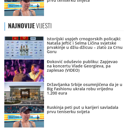
prvu teniserku svijeta
NAJNOVIJE
VIJESTI
Istorijski uspjeh crnogorskih policajki:
Nataša Jeftić i Selma Ličina svjetske
prvakinje u džiu-džicuu – zlato za Crnu
Goru
Đoković oduševio publiku: Zapjevao
na koncertu Vlade Georgieva, pa
zaplesao (VIDEO)
Državljanka Srbije osumnjičena da je u
Big Fashionu ukrala robu vrijednu
1.200 eura
Ruskinja peti put u karijeri savladala
prvu teniserku svijeta