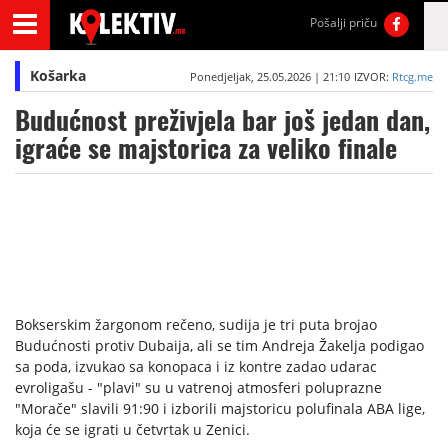
Pošalji priču
Košarka
Ponedjeljak, 25.05.2026 | 21:10
IZVOR:
Rtcg.me
Budućnost preživjela bar još jedan dan,
igraće se majstorica za veliko finale
Bokserskim žargonom rečeno, sudija je tri puta brojao
Budućnosti protiv Dubaija, ali se tim Andreja Žakelja podigao
sa poda, izvukao sa konopaca i iz kontre zadao udarac
evroligašu - "plavi" su u vatrenoj atmosferi poluprazne
"Morače" slavili 91:90 i izborili majstoricu polufinala ABA lige,
koja će se igrati u četvrtak u Zenici.