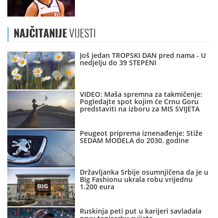
NAJČITANIJE
VIJESTI
Još jedan TROPSKI DAN pred nama - U
nedjelju do 39 STEPENI
VIDEO: Maša spremna za takmičenje:
Pogledajte spot kojim će Crnu Goru
predstaviti na izboru za MIS SVIJETA
Peugeot priprema iznenađenje: Stiže
SEDAM MODELA do 2030. godine
Državljanka Srbije osumnjičena da je u
Big Fashionu ukrala robu vrijednu
1.200 eura
Ruskinja peti put u karijeri savladala