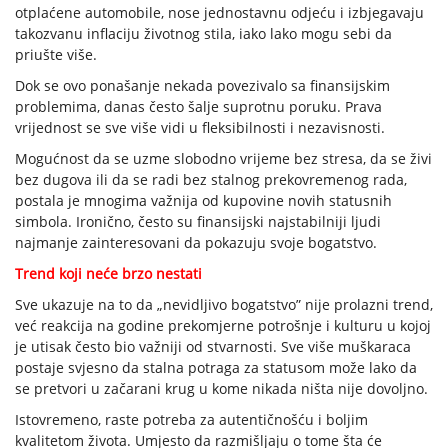
otplaćene automobile, nose jednostavnu odjeću i izbjegavaju
takozvanu inflaciju životnog stila, iako lako mogu sebi da
priušte više.
Dok se ovo ponašanje nekada povezivalo sa finansijskim
problemima, danas često šalje suprotnu poruku. Prava
vrijednost se sve više vidi u fleksibilnosti i nezavisnosti.
Mogućnost da se uzme slobodno vrijeme bez stresa, da se živi
bez dugova ili da se radi bez stalnog prekovremenog rada,
postala je mnogima važnija od kupovine novih statusnih
simbola. Ironično, često su finansijski najstabilniji ljudi
najmanje zainteresovani da pokazuju svoje bogatstvo.
Trend koji neće brzo nestati
Sve ukazuje na to da „nevidljivo bogatstvo” nije prolazni trend,
već reakcija na godine prekomjerne potrošnje i kulturu u kojoj
je utisak često bio važniji od stvarnosti. Sve više muškaraca
postaje svjesno da stalna potraga za statusom može lako da
se pretvori u začarani krug u kome nikada ništa nije dovoljno.
Istovremeno, raste potreba za autentičnošću i boljim
kvalitetom života. Umjesto da razmišljaju o tome šta će