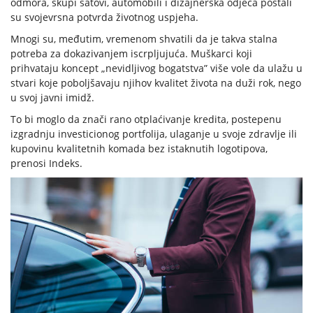
odmora, skupi satovi, automobili i dizajnerska odjeća postali
su svojevrsna potvrda životnog uspjeha.
Mnogi su, međutim, vremenom shvatili da je takva stalna
potreba za dokazivanjem iscrpljujuća. Muškarci koji
prihvataju koncept „nevidljivog bogatstva” više vole da ulažu u
stvari koje poboljšavaju njihov kvalitet života na duži rok, nego
u svoj javni imidž.
To bi moglo da znači rano otplaćivanje kredita, postepenu
izgradnju investicionog portfolija, ulaganje u svoje zdravlje ili
kupovinu kvalitetnih komada bez istaknutih logotipova,
prenosi Indeks.