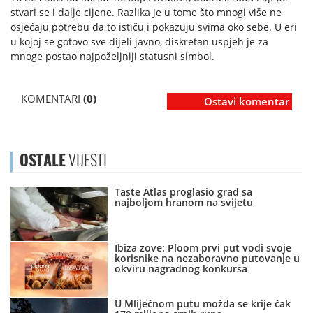
stvari se i dalje cijene. Razlika je u tome što mnogi više ne
osjećaju potrebu da to ističu i pokazuju svima oko sebe. U eri
u kojoj se gotovo sve dijeli javno, diskretan uspjeh je za
mnoge postao najpoželjniji statusni simbol.
KOMENTARI
(0)
Ostavi komentar
OSTALE
VIJESTI
Taste Atlas proglasio grad sa
najboljom hranom na svijetu
Ibiza zove: Ploom prvi put vodi svoje
korisnike na nezaboravno putovanje u
okviru nagradnog konkursa
U Mliječnom putu možda se krije čak