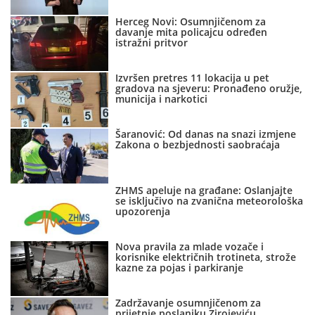
Herceg Novi: Osumnjičenom za
davanje mita policajcu određen
istražni pritvor
Izvršen pretres 11 lokacija u pet
gradova na sjeveru: Pronađeno oružje,
municija i narkotici
Šaranović: Od danas na snazi izmjene
Zakona o bezbjednosti saobraćaja
ZHMS apeluje na građane: Oslanjajte
se isključivo na zvanična meteorološka
upozorenja
Nova pravila za mlade vozače i
korisnike električnih trotineta, strože
kazne za pojas i parkiranje
Zadržavanje osumnjičenom za
prijetnje poslaniku Zirojeviću