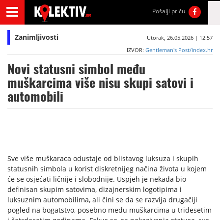
Pošalji priču
Zanimljivosti
Utorak, 26.05.2026 | 12:57
IZVOR:
Gentleman's Post/index.hr
Novi statusni simbol među
muškarcima više nisu skupi satovi i
automobili
Sve više muškaraca odustaje od blistavog luksuza i skupih
statusnih simbola u korist diskretnijeg načina života u kojem
će se osjećati ličnije i slobodnije. Uspjeh je nekada bio
definisan skupim satovima, dizajnerskim logotipima i
luksuznim automobilima, ali čini se da se razvija drugačiji
pogled na bogatstvo, posebno među muškarcima u tridesetim