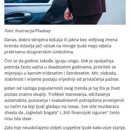
Foto: Ilustracija/Pixabay
Danas, dobro skrojena košulja ili jakna bez vidljivog imena
brenda ostavlja jači utisak na mnoge ljude nego odjeća
prekrivena dizajnerskim simbolima.
Čini se da godine, takođe, igraju ulogu. Dok je spoljašnja
potvrda često važna u dvadesetim godinama, prioriteti se
mijenjaju u kasnim tridesetim i četrdesetim. Mir, sloboda,
stabilnost i vrijeme postaju vrijedniji od privlačenja pažnje.
Jedan od razloga popularnosti ovog trenda je taj što je život
postao znatno skuplji. Troškovi stanovanja, održavanja
automobila, putovanja i svakodnevnih potrepština promijenili
su način na koji ljudi gledaju na novac. Sve više muškaraca
shvata da „izgledati bogato” i „biti finansijski siguran” često
nisu ista stvar.
Zato nije neuobičajeno vidjeti uspješne ljude kako voze starije,