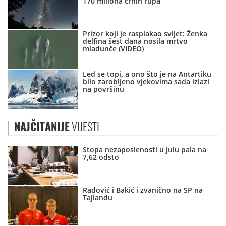
170 miliona crnih rupa
Prizor koji je rasplakao svijet: Ženka
delfina šest dana nosila mrtvo
mladunče (VIDEO)
Led se topi, a ono što je na Antartiku
bilo zarobljeno vjekovima sada izlazi
na površinu
NAJČITANIJE
VIJESTI
Stopa nezaposlenosti u julu pala na
7,62 odsto
Radović i Bakić i zvanično na SP na
Tajlandu