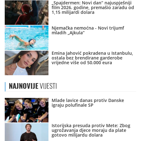
„Spajdermen: Novi dan“ najuspješniji
film 2026. godine, premašio zaradu od
1,15 milijardi dolara
Njemačka nemoćna - Novi trijumf
mladih „Ajkula“
Emina Jahović pokradena u Istanbulu,
ostala bez brendirane garderobe
vrijedne više od 50.000 eura
NAJNOVIJE
VIJESTI
Mlade lavice danas protiv Danske
igraju polufinale SP
Istorijska presuda protiv Mete: Zbog
ugrožavanja djece moraju da plate
gotovo milijardu dolara