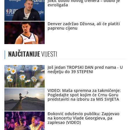
Jokić dobio novog trenera – odbio je
evroligaša
Denver zadržao Džonsa, ali će platiti
paprenu cijenu
NAJČITANIJE
VIJESTI
Još jedan TROPSKI DAN pred nama - U
nedjelju do 39 STEPENI
VIDEO: Maša spremna za takmičenje:
Pogledajte spot kojim će Crnu Goru
predstaviti na izboru za MIS SVIJETA
Đoković oduševio publiku: Zapjevao
na koncertu Vlade Georgieva, pa
zaplesao (VIDEO)