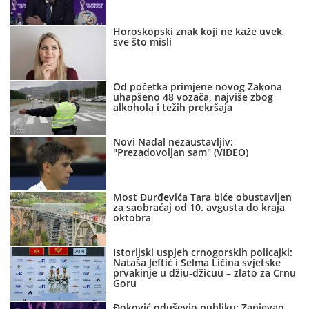
Horoskopski znak koji ne kaže uvek
sve što misli
Od početka primjene novog Zakona
uhapšeno 48 vozača, najviše zbog
alkohola i težih prekršaja
Novi Nadal nezaustavljiv:
"Prezadovoljan sam" (VIDEO)
Most Đurđevića Tara biće obustavljen
za saobraćaj od 10. avgusta do kraja
oktobra
Istorijski uspjeh crnogorskih policajki:
Nataša Jeftić i Selma Ličina svjetske
prvakinje u džiu-džicuu – zlato za Crnu
Goru
Đoković oduševio publiku: Zapjevao