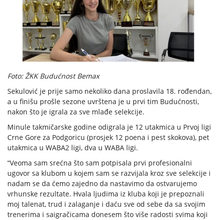
Foto: ŽKK Budućnost Bemax
Sekulović je prije samo nekoliko dana proslavila 18. rođendan,
a u finišu prošle sezone uvrštena je u prvi tim Budućnosti,
nakon što je igrala za sve mlađe selekcije.
Minule takmičarske godine odigrala je 12 utakmica u Prvoj ligi
Crne Gore za Podgoricu (prosjek 12 poena i pest skokova), pet
utakmica u WABA2 ligi, dva u WABA ligi.
“Veoma sam srećna što sam potpisala prvi profesionalni
ugovor sa klubom u kojem sam se razvijala kroz sve selekcije i
nadam se da ćemo zajedno da nastavimo da ostvarujemo
vrhunske rezultate. Hvala ljudima iz kluba koji je prepoznali
moj talenat, trud i zalaganje i daću sve od sebe da sa svojim
trenerima i saigračicama donesem što više radosti svima koji