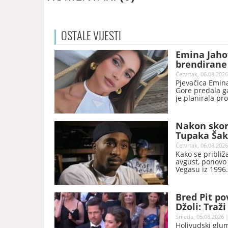
OSTALE
VIJESTI
Emina Jahov
brendirane 
Četvrtak, 06.08.2026
Pjevačica Emina
Gore predala ga
je planirala pr
Nakon skor
Tupaka Šaku
Četvrtak, 06.08.2026
Kako se približ
avgust, ponovo 
Vegasu iz 1996.
Bred Pit po
Džoli: Traž
Srijeda, 05.08.2026 
Holivudski glum