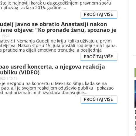
, što je najnoviji korak u dugogodišnjem pravnom sporu
d njihovog razlaza 2016. godine.
delj javno se obratio Anastasiji nakon
ivne objave: "Ko pronađe ženu, spoznao je
o"
 13:24
atović i Nemanja Gudelj ne kriju koliko uživaju u prvim
eljstva. Nakon što su 15. jula postali roditelji sina Ilijana,
a pratiocima dijeli emotivne trenutke, a posljednja
a na društvenim mrežama posebno je privukla pažnju.
 pao usred koncerta, a njegova reakcija
ubliku (VIDEO)
026 | 15:15
o je nezgodu na koncertu u Meksiko Sitiju, kada se na
i pao, ali je svojom reakcijom oduševio publiku i pokazao
od najharizmatičnijih izvođača današnjice.