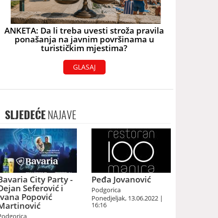
ANKETA: Da li treba uvesti stroža pravila
ponašanja na javnim površinama u
turističkim mjestima?
GLASAJ
SLJEDEĆE
NAJAVE
Bavaria City Party -
Peđa Jovanović
Dejan Seferović i
Podgorica
Ivana Popović
Ponedjeljak, 13.06.2022 |
Martinović
16:16
Podgorica