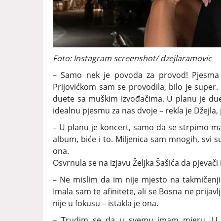
Foto: Instagram screenshot/ dzejlaramovic
– Samo nek je povoda za provod! Pjesma 
Prijovićkom sam se provodila, bilo je supe
duete sa muškim izvođačima. U planu je due
idealnu pjesmu za nas dvoje – rekla je Džejla,
– U planu je koncert, samo da se strpimo ma
album, biće i to. Miljenica sam mnogih, svi su
ona.
Osvrnula se na izjavu Željka Šašića da pjevači
– Ne mislim da im nije mjesto na takmičenjim
Imala sam te afinitete, ali se Bosna ne prijav
nije u fokusu – istakla je ona.
– Trudim se da u svemu imam mjeru. U ba