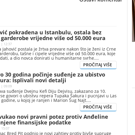
ić pokradena u Istanbulu, ostala bez
garderobe vrijedne više od 50.000 eura
 | 12:37
 Jahović postala je žrtva prevare nakon što je ženi iz Crne
rderobu, tašne i cipele vrijedne više od 50.000 eura, koje
odati, a dio novca donirati u humanitarne svrhe.
o 30 godina počinje suđenje za ubistvo
ra: Isplivali novi detalji
 | 09:09
ava suđenje Dvejnu Kefi Diju Dejvisu, zakazano za 10.
se govori o ubistvu repera Tupaka Šakura i pucnjavi u Las
 godine, u kojoj je ranjen i Marion Šug Najt.
vukao novi pravni potez protiv Anđeline
i njene finansijske podatke
| 15:07
ac Bred Pit podnio je novi zahtjev protiv bivše supruge