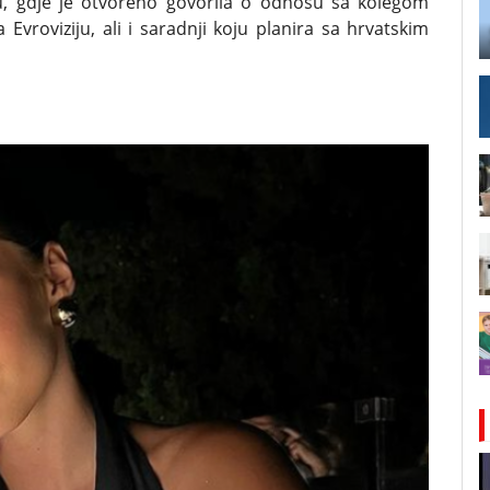
u, gdje je otvoreno govorila o odnosu sa kolegom
roviziju, ali i saradnji koju planira sa hrvatskim