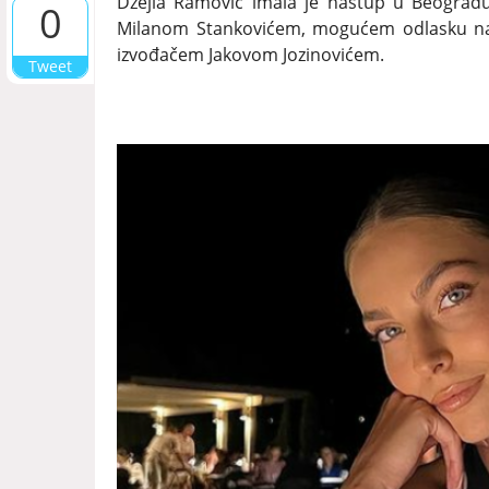
Džejla Ramović imala je nastup u Beograd
0
Milanom Stankovićem, mogućem odlasku na Ev
izvođačem Jakovom Jozinovićem.
Tweet