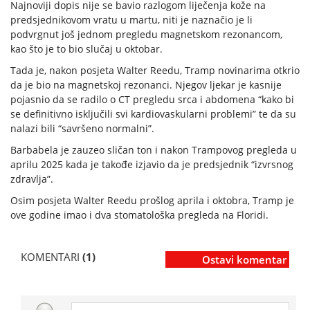
Najnoviji dopis nije se bavio razlogom liječenja kože na
predsjednikovom vratu u martu, niti je naznačio je li
podvrgnut još jednom pregledu magnetskom rezonancom,
kao što je to bio slučaj u oktobar.
Tada je, nakon posjeta Walter Reedu, Tramp novinarima otkrio
da je bio na magnetskoj rezonanci. Njegov ljekar je kasnije
pojasnio da se radilo o CT pregledu srca i abdomena “kako bi
se definitivno isključili svi kardiovaskularni problemi” te da su
nalazi bili “savršeno normalni”.
Barbabela je zauzeo sličan ton i nakon Trampovog pregleda u
aprilu 2025 kada je takođe izjavio da je predsjednik “izvrsnog
zdravlja”.
Osim posjeta Walter Reedu prošlog aprila i oktobra, Tramp je
ove godine imao i dva stomatološka pregleda na Floridi.
KOMENTARI
(1)
Ostavi komentar