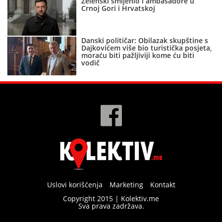
Zelenski smijenio i ambasadore u
Crnoj Gori i Hrvatskoj
Danski političar: Obilazak skupštine s
Dajkovićem više bio turistička posjeta,
moraću biti pažljiviji kome ću biti
vodič
Uslovi korišćenja
Marketing
Kontakt
Copyright 2015 | Kolektiv.me
Sva prava zadržava.