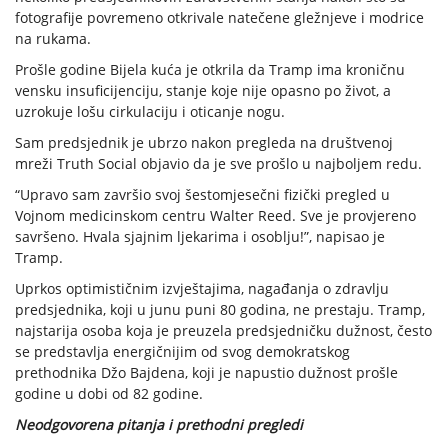
fotografije povremeno otkrivale natečene gležnjeve i modrice
na rukama.
Prošle godine Bijela kuća je otkrila da Tramp ima kroničnu
vensku insuficijenciju, stanje koje nije opasno po život, a
uzrokuje lošu cirkulaciju i oticanje nogu.
Sam predsjednik je ubrzo nakon pregleda na društvenoj
mreži Truth Social objavio da je sve prošlo u najboljem redu.
“Upravo sam završio svoj šestomjesečni fizički pregled u
Vojnom medicinskom centru Walter Reed. Sve je provjereno
savršeno. Hvala sjajnim ljekarima i osoblju!”, napisao je
Tramp.
Uprkos optimističnim izvještajima, nagađanja o zdravlju
predsjednika, koji u junu puni 80 godina, ne prestaju. Tramp,
najstarija osoba koja je preuzela predsjedničku dužnost, često
se predstavlja energičnijim od svog demokratskog
prethodnika Džo Bajdena, koji je napustio dužnost prošle
godine u dobi od 82 godine.
Neodgovorena pitanja i prethodni pregledi