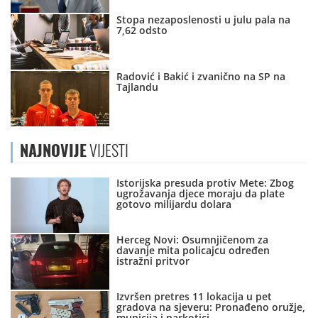
Stopa nezaposlenosti u julu pala na
7,62 odsto
Radović i Bakić i zvanično na SP na
Tajlandu
NAJNOVIJE
VIJESTI
Istorijska presuda protiv Mete: Zbog
ugrožavanja djece moraju da plate
gotovo milijardu dolara
Herceg Novi: Osumnjičenom za
davanje mita policajcu određen
istražni pritvor
Izvršen pretres 11 lokacija u pet
gradova na sjeveru: Pronađeno oružje,
municija i narkotici