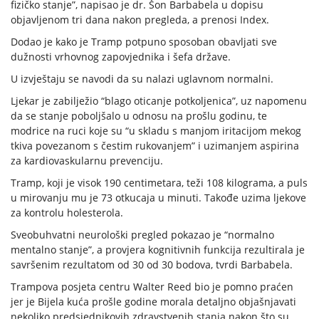
fizičko stanje”, napisao je dr. Šon Barbabela u dopisu
objavljenom tri dana nakon pregleda, a prenosi Index.
Dodao je kako je Tramp potpuno sposoban obavljati sve
dužnosti vrhovnog zapovjednika i šefa države.
U izvještaju se navodi da su nalazi uglavnom normalni.
Ljekar je zabilježio “blago oticanje potkoljenica”, uz napomenu
da se stanje poboljšalo u odnosu na prošlu godinu, te
modrice na ruci koje su “u skladu s manjom iritacijom mekog
tkiva povezanom s čestim rukovanjem” i uzimanjem aspirina
za kardiovaskularnu prevenciju.
Tramp, koji je visok 190 centimetara, teži 108 kilograma, a puls
u mirovanju mu je 73 otkucaja u minuti. Takođe uzima ljekove
za kontrolu holesterola.
Sveobuhvatni neurološki pregled pokazao je “normalno
mentalno stanje”, a provjera kognitivnih funkcija rezultirala je
savršenim rezultatom od 30 od 30 bodova, tvrdi Barbabela.
Trampova posjeta centru Walter Reed bio je pomno praćen
jer je Bijela kuća prošle godine morala detaljno objašnjavati
nekoliko predsjednikovih zdravstvenih stanja nakon što su