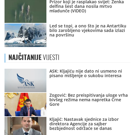
Prizor koji je rasplakao svijet: Ženka
delfina šest dana nosila mrtvo
mladunče (VIDEO)
Led se topi, a ono što je na Antartiku
bilo zarobljeno vjekovima sada izlazi
na površinu
NAJČITANIJE
VIJESTI
ASK: Kljajiću nije dato ni usmeno ni
pisano mišljenje o sukobu interesa
Zogović: Bez preispitivanja uloge vrha
bivšeg režima nema napretka Crne
Gore
Kljajić: Nastavak sjednice za izbor
direktora Agencije za sajber
bezbjednost održaće se danas