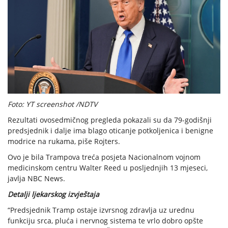
Foto: YT screenshot /NDTV
Rezultati ovosedmičnog pregleda pokazali su da 79-godišnji
predsjednik i dalje ima blago oticanje potkoljenica i benigne
modrice na rukama, piše Rojters.
Ovo je bila Trampova treća posjeta Nacionalnom vojnom
medicinskom centru Walter Reed u posljednjih 13 mjeseci,
javlja NBC News.
Detalji ljekarskog izvještaja
“Predsjednik Tramp ostaje izvrsnog zdravlja uz urednu
funkciju srca, pluća i nervnog sistema te vrlo dobro opšte