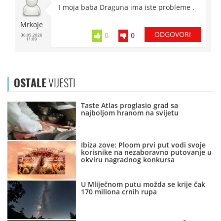
I moja baba Draguna ima iste probleme .
Mrkoje
ODGOVORI
0
0
30.05.2026
11:09
OSTALE
VIJESTI
Taste Atlas proglasio grad sa
najboljom hranom na svijetu
Ibiza zove: Ploom prvi put vodi svoje
korisnike na nezaboravno putovanje u
okviru nagradnog konkursa
U Mliječnom putu možda se krije čak
170 miliona crnih rupa