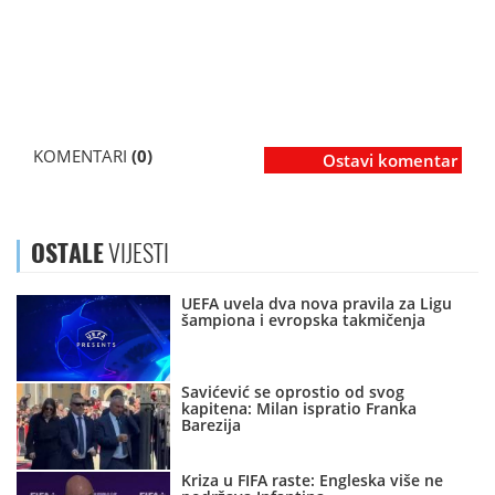
KOMENTARI
(0)
Ostavi komentar
OSTALE
VIJESTI
UEFA uvela dva nova pravila za Ligu
šampiona i evropska takmičenja
Savićević se oprostio od svog
kapitena: Milan ispratio Franka
Barezija
Kriza u FIFA raste: Engleska više ne