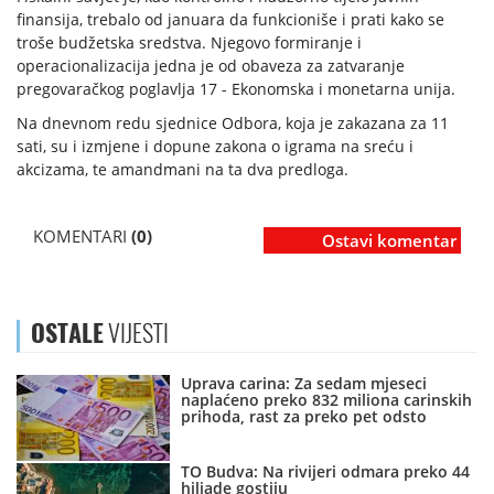
finansija, trebalo od januara da funkcioniše i prati kako se
troše budžetska sredstva. Njegovo formiranje i
operacionalizacija jedna je od obaveza za zatvaranje
pregovaračkog poglavlja 17 - Ekonomska i monetarna unija.
Na dnevnom redu sjednice Odbora, koja je zakazana za 11
sati, su i izmjene i dopune zakona o igrama na sreću i
akcizama, te amandmani na ta dva predloga.
KOMENTARI
(0)
Ostavi komentar
OSTALE
VIJESTI
Uprava carina: Za sedam mjeseci
naplaćeno preko 832 miliona carinskih
prihoda, rast za preko pet odsto
TO Budva: Na rivijeri odmara preko 44
hiljade gostiju