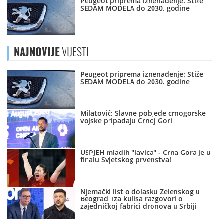
Peugeot priprema iznenađenje: Stiže
SEDAM MODELA do 2030. godine
NAJNOVIJE
VIJESTI
Peugeot priprema iznenađenje: Stiže
SEDAM MODELA do 2030. godine
Milatović: Slavne pobjede crnogorske
vojske pripadaju Crnoj Gori
USPJEH mladih "lavica" - Crna Gora je u
finalu Svjetskog prvenstva!
Njemački list o dolasku Zelenskog u
Beograd: Iza kulisa razgovori o
zajedničkoj fabrici dronova u Srbiji