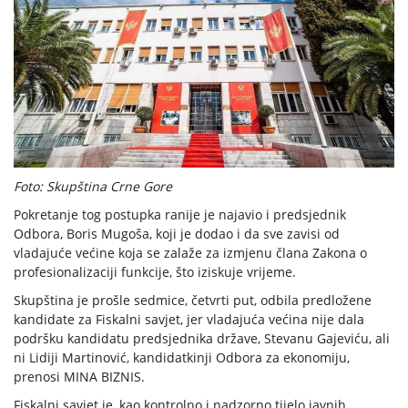
Foto: Skupština Crne Gore
Pokretanje tog postupka ranije je najavio i predsjednik
Odbora, Boris Mugoša, koji je dodao i da sve zavisi od
vladajuće većine koja se zalaže za izmjenu člana Zakona o
profesionalizaciji funkcije, što iziskuje vrijeme.
Skupština je prošle sedmice, četvrti put, odbila predložene
kandidate za Fiskalni savjet, jer vladajuća većina nije dala
podršku kandidatu predsjednika države, Stevanu Gajeviću, ali
ni Lidiji Martinović, kandidatkinji Odbora za ekonomiju,
prenosi MINA BIZNIS.
Fiskalni savjet je, kao kontrolno i nadzorno tijelo javnih