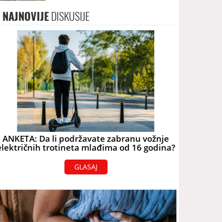
terorizam
NAJNOVIJE
DISKUSIJE
ANKETA: Da li podržavate zabranu vožnje
električnih trotineta mlađima od 16 godina?
GLASAJ