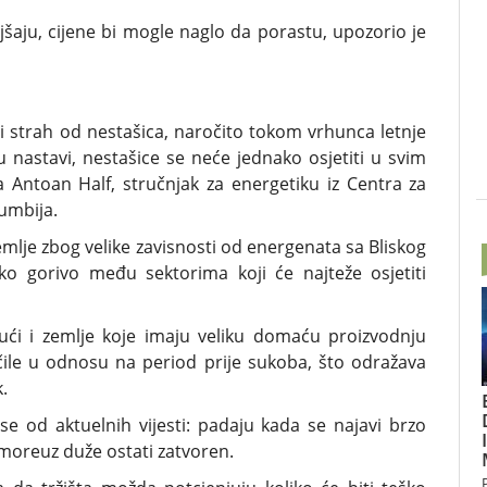
šaju, cijene bi mogle naglo da porastu, upozorio je
u i strah od nestašica, naročito tokom vrhunca letnje
 nastavi, nestašice se neće jednako osjetiti u svim
a Antoan Half, stručnjak za energetiku iz Centra za
umbija.
emlje zbog velike zavisnosti od energenata sa Bliskog
ko gorivo među sektorima koji će najteže osjetiti
jući i zemlje koje imaju veliku domaću proizvodnju
čile u odnosu na period prije sukoba, što odražava
.
e od aktuelnih vijesti: padaju kada se najavi brzo
 moreuz duže ostati zatvoren.