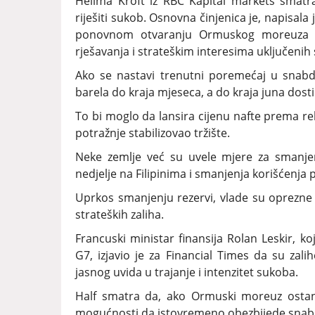
Helima Kroft iz RBC Kapital markets smatra
riješiti sukob. Osnovna činjenica je, napisala
ponovnom otvaranju Ormuskog moreuza za
rješavanja i strateškim interesima uključenih 
Ako se nastavi trenutni poremećaj u snabdi
barela do kraja mjeseca, a do kraja juna dostić
To bi moglo da lansira cijenu nafte prema r
potražnje stabilizovao tržište.
Neke zemlje već su uvele mjere za smanjen
nedjelje na Filipinima i smanjenja korišćenja 
Uprkos smanjenju rezervi, vlade su oprezn
strateških zaliha.
Francuski ministar finansija Rolan Leskir, k
G7, izjavio je za Financial Times da su zal
jasnog uvida u trajanje i intenzitet sukoba.
Half smatra da, ako Ormuski moreuz ostan
mogućnosti da istovremeno obezbijede snabdi