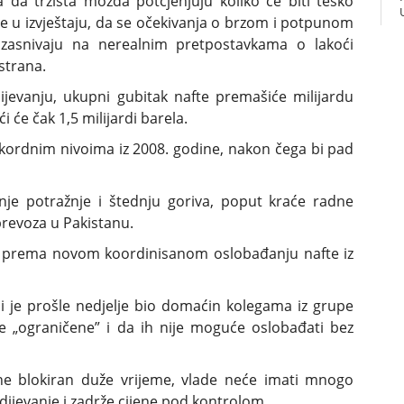
 da tržišta možda potcjenjuju koliko će biti teško
 je u izvještaju, da se očekivanja o brzom i potpunom
snivaju na nerealnim pretpostavkama o lakoći
strana.
jevanju, ukupni gubitak nafte premašiće milijardu
i će čak 1,5 milijardi barela.
ekordnim nivoima iz 2008. godine, nakon čega bi pad
je potražnje i štednju goriva, poput kraće radne
prevoza u Pakistanu.
e prema novom koordinisanom oslobađanju nafte iz
oji je prošle nedjelje bio domaćin kolegama iz grupe
ihe „ograničene” i da ih nije moguće oslobađati bez
e blokiran duže vrijeme, vlade neće imati mnogo
jevanje i zadrže cijene pod kontrolom.