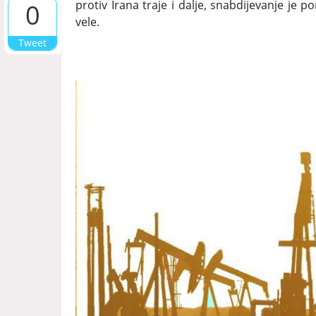
protiv Irana traje i dalje, snabdijevanje je
0
vele.
Tweet