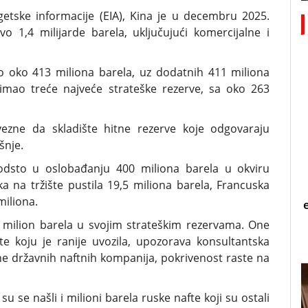
tske informacije (EIA), Kina je u decembru 2025.
 1,4 milijarde barela, uključujući komercijalne i
o oko 413 miliona barela, uz dodatnih 411 miliona
 imao treće najveće strateške rezerve, sa oko 263
ezne da skladište hitne rezerve koje odgovaraju
šnje.
odsto u oslobađanju 400 miliona barela u okviru
a na tržište pustila 19,5 miliona barela, Francuska
miliona.
 milion barela u svojim strateškim rezervama. One
e koju je ranije uvozila, upozorava konsultantska
he državnih naftnih kompanija, pokrivenost raste na
su se našli i milioni barela ruske nafte koji su ostali