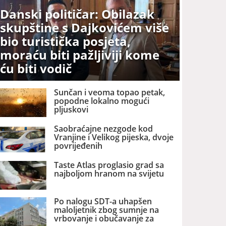
Danski političar: Obilazak
skupštine s Dajkovićem više
bio turistička posjeta,
moraću biti pažljiviji kome
ću biti vodič
Sunčan i veoma topao petak,
popodne lokalno mogući
pljuskovi
Saobraćajne nezgode kod
Vranjine i Velikog pijeska, dvoje
povrijeđenih
Taste Atlas proglasio grad sa
najboljom hranom na svijetu
Po nalogu SDT-a uhapšen
maloljetnik zbog sumnje na
vrbovanje i obučavanje za