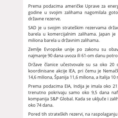
Prema podacima američke Uprave za energe
godine u svojim zalihama nagomilala gotovo
državne rezerve.
SAD je u svojim strateškim rezervama drža
barela u komercijalnim zalihama. Japan je
miliona barela u državnim zalihama.
Zemlje Evropske unije po zakonu su obav
najmanje 90 dana uvoza ili 61-om danu potro
Države članice učestvovale su sa oko 20 
koordinisane akcije IEA, pri čemu je Nemačk
14,6 miliona, Španija 11,6 miliona, a Italija 10 
Prema podacima EIA, Indija je imala oko 21
trenutno pokrivaju samo oko 9,5 dana naft
kompanija S&P Global. Kada se uključe i zali
oko 74 dana.
Pored tih strateških rezervi, na raspolaganju 