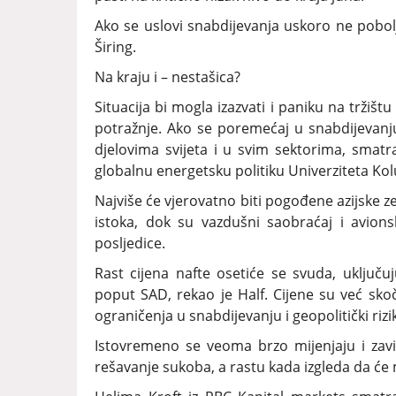
Ako se uslovi snabdijevanja uskoro ne pobolj
Širing.
Na kraju i – nestašica?
Situacija bi mogla izazvati i paniku na tržišt
potražnje. Ako se poremećaj u snabdijevanju
djelovima svijeta i u svim sektorima, smatr
globalnu energetsku politiku Univerziteta Kol
Najviše će vjerovatno biti pogođene azijske z
istoka, dok su vazdušni saobraćaj i avions
posljedice.
Rast cijena nafte osetiće se svuda, uključu
poput SAD, rekao je Half. Cijene su već sko
ograničenja u snabdijevanju i geopolitički rizik
Istovremeno se veoma brzo mijenjaju i zavis
rešavanje sukoba, a rastu kada izgleda da će