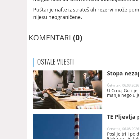
Puštanje nafte iz strateških rezervi može pomo
nijesu neograničene.
KOMENTARI
(0)
OSTALE
VIJESTI
Stopa nezap
Četvrtak, 06.08.2026
U Crnoj Gori je
manje nego u j
TE Pljevlja 
Četvrtak, 06.08.2026
Poslije tri i po
Elektrana je t