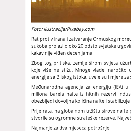
Foto: Ilustracija/Pixabay.com
Rat protiv Irana i zatvaranje Ormuskog moreu
sukoba prolazilo oko 20 odsto svjetske trgov
kakav nije viđen decenijama.
Zbog tog pritiska, zemlje širom svijeta užur
koje više ne stižu. Mnoge vlade, naročito 
energije sa Bliskog istoka, uvele su i mjere z
Međunarodna agencija za energiju (IEA) u
miliona barela nafte iz hitnih rezervi indus
obezbijedi dovoljna količina nafte i stabilizuje 
Prije rata, na globalnom tržištu sirove nafte
stvorile su ogromne strateške rezerve. Najveće
Najmanje za dva mjeseca potrošnje