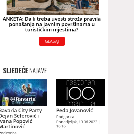
ANKETA: Da li treba uvesti stroža pravila
ponašanja na javnim površinama u
turističkim mjestima?
GLASAJ
SLJEDEĆE
NAJAVE
Bavaria City Party -
Peđa Jovanović
Dejan Seferović i
Podgorica
Ivana Popović
Ponedjeljak, 13.06.2022 |
Martinović
16:16
Podgorica