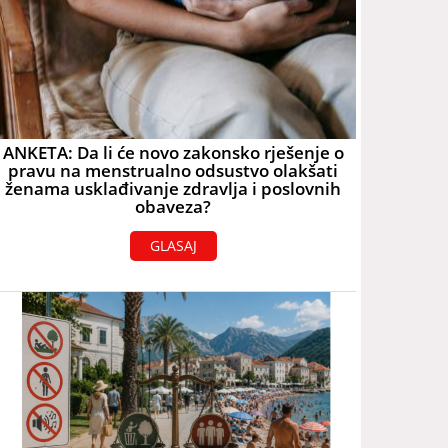
ANKETA: Da li će novo zakonsko rješenje o
pravu na menstrualno odsustvo olakšati
ženama usklađivanje zdravlja i poslovnih
obaveza?
GLASAJ