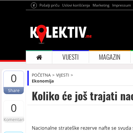
Pošalji priču
Uslovi korišćenja
Marketing
Impressum
VIJESTI
MAGAZIN
0
POČETNA
VIJESTI
Ekonomija
Share
Koliko će još trajati n
0
Komentari
Nacionalne strateške rezerve nafte se svuda sm