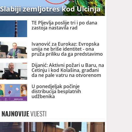
Slabiji zemljotres kod Ulcinja
TE Pljevlja poslije tri i po dana
zastoja nastavila rad
Ivanović za Eurokaz: Evropska
unija ne briše identitet - ona
pruža priliku da ga predstavimo
Evropi i svijetu
Dijanić: Aktivni požari u Baru, na
Cetinju i kod Kolašina, građani
da ne pale vatru na otvorenom
U ponedjeljak počinje
distribucija besplatnih
udžbenika
NAJNOVIJE
VIJESTI