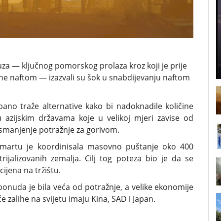
za — ključnog pomorskog prolaza kroz koji je prije
ine naftom — izazvali su šok u snabdijevanju naftom
bano traže alternative kako bi nadoknadile količine
u azijskim državama koje u velikoj mjeri zavise od
a smanjenje potražnje za gorivom.
 martu je koordinisala masovno puštanje oko 400
trijalizovanih zemalja. Cilj tog poteza bio je da se
cijena na tržištu.
 ponuda je bila veća od potražnje, a velike ekonomije
 zalihe na svijetu imaju Kina, SAD i Japan.