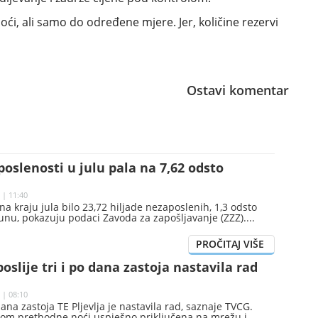
ći, ali samo do određene mjere. Jer, količine rezervi
Ostavi komentar
oslenosti u julu pala na 7,62 odsto
 | 11:40
 na kraju jula bilo 23,72 hiljade nezaposlenih, 1,3 odsto
unu, pokazuju podaci Zavoda za zapošljavanje (ZZZ).
poslije tri i po dana zastoja nastavila rad
 | 08:10
 dana zastoja TE Pljevlja je nastavila rad, saznaje TVCG.
okom prethodne noći uspješno priključena na mrežu i