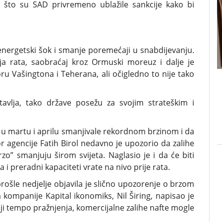
 što su SAD privremeno ublažile sankcije kako bi
energetski šok i smanje poremećaji u snabdijevanju.
ja rata, saobraćaj kroz Ormuski moreuz i dalje je
ru Vašingtona i Teherana, ali očigledno to nije tako
avlja, tako države posežu za svojim strateškim i
te u martu i aprilu smanjivale rekordnom brzinom i da
r agencije Fatih Birol nedavno je upozorio da zalihe
o” smanjuju širom svijeta. Naglasio je i da će biti
 preradni kapaciteti vrate na nivo prije rata.
ošle nedjelje objavila je slično upozorenje o brzom
 kompanije Kapital ikonomiks, Nil Širing, napisao je
nji tempo pražnjenja, komercijalne zalihe nafte mogle