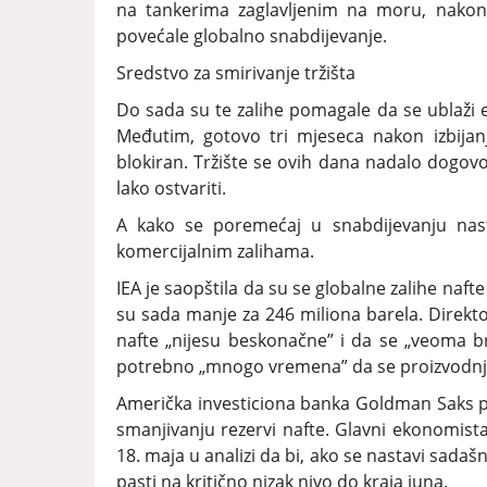
na tankerima zaglavljenim na moru, nakon
povećale globalno snabdijevanje.
Sredstvo za smirivanje tržišta
Do sada su te zalihe pomagale da se ublaži 
Međutim, gotovo tri mjeseca nakon izbijan
blokiran. Tržište se ovih dana nadalo dogovo
lako ostvariti.
A kako se poremećaj u snabdijevanju nast
komercijalnim zalihama.
IEA je saopštila da su se globalne zalihe naf
su sada manje za 246 miliona barela. Direkto
nafte „nijesu beskonačne” i da se „veoma brz
potrebno „mnogo vremena” da se proizvodnja i
Američka investiciona banka Goldman Saks pr
smanjivanju rezervi nafte. Glavni ekonomista
18. maja u analizi da bi, ako se nastavi sadaš
pasti na kritično nizak nivo do kraja juna.