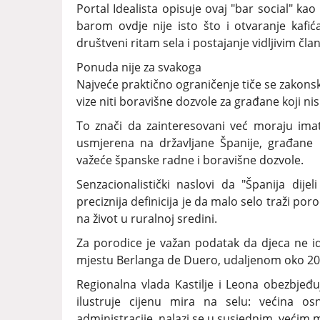
Portal Idealista opisuje ovaj "bar social" kao
barom ovdje nije isto što i otvaranje kafi
društveni ritam sela i postajanje vidljivim čl
Ponuda nije za svakoga
Najveće praktično ograničenje tiče se zakon
vize niti boravišne dozvole za građane koji nis
To znači da zainteresovani već moraju imati
usmjerena na državljane Španije, građane E
važeće španske radne i boravišne dozvole.
Senzacionalistički naslovi da "Španija dij
preciznija definicija je da malo selo traži po
na život u ruralnoj sredini.
Za porodice je važan podatak da djeca ne i
mjestu Berlanga de Duero, udaljenom oko 20
Regionalna vlada Kastilje i Leona obezbjeđuj
ilustruje cijenu mira na selu: većina o
administracije, nalazi se u susjednim, većim 