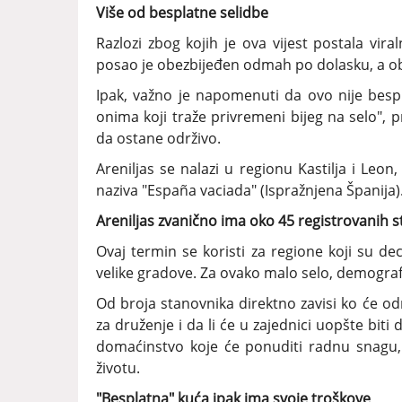
Više od besplatne selidbe
Razlozi zbog kojih je ova vijest postala vira
posao je obezbijeđen odmah po dolasku, a ob
Ipak, važno je napomenuti da ovo nije besp
onima koji traže privremeni bijeg na selo", 
da ostane održivo.
Areniljas se nalazi u regionu Kastilja i Leon
naziva "España vaciada" (Ispražnjena Španija)
Areniljas zvanično ima oko 45 registrovanih 
Ovaj termin se koristi za regione koji su d
velike gradove. Za ovako malo selo, demograf
Od broja stanovnika direktno zavisi ko će od
za druženje i da li će u zajednici uopšte biti
domaćinstvo koje će ponuditi radnu snagu,
životu.
"Besplatna" kuća ipak ima svoje troškove