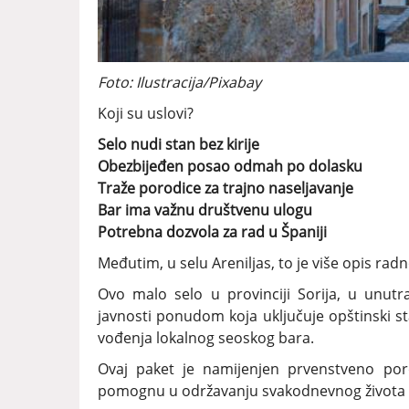
Foto: Ilustracija/Pixabay
Koji su uslovi?
Selo nudi stan bez kirije
Obezbijeđen posao odmah po dolasku
Traže porodice za trajno naseljavanje
Bar ima važnu društvenu ulogu
Potrebna dozvola za rad u Španiji
Međutim, u selu Areniljas, to je više opis ra
Ovo malo selo u provinciji Sorija, u unutra
javnosti ponudom koja uključuje opštinski st
vođenja lokalnog seoskog bara.
Ovaj paket je namijenjen prvenstveno po
pomognu u održavanju svakodnevnog života u