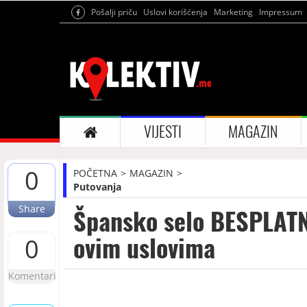
Pošalji priču
Uslovi korišćenja
Marketing
Impressum
VIJESTI
MAGAZIN
0
POČETNA
MAGAZIN
Putovanja
Share
Špansko selo BESPLATNO
ovim uslovima
0
Komentari