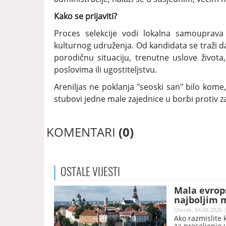
Kako se prijaviti?
Proces selekcije vodi lokalna samouprava
kulturnog udruženja. Od kandidata se traži d
porodičnu situaciju, trenutne uslove života
poslovima ili ugostiteljstvu.
Areniljas ne poklanja "seoski san" bilo kome
stubovi jedne male zajednice u borbi protiv 
KOMENTARI
(0)
OSTALE
VIJESTI
Mala evrop
najboljim m
Utorak, 04.08.2026 |
Ako razmislite 
za preseljenje 