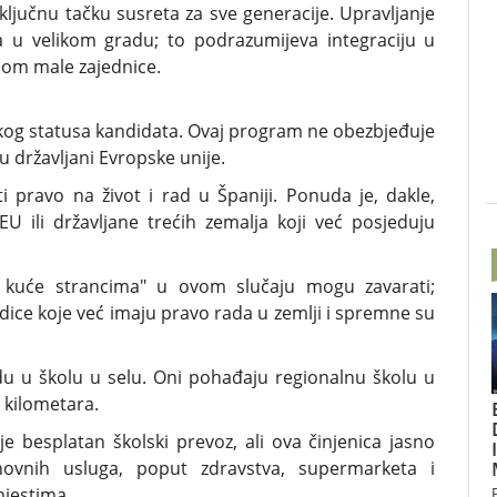
 ključnu tačku susreta za sve generacije. Upravljanje
ća u velikom gradu; to podrazumijeva integraciju u
anom male zajednice.
skog statusa kandidata. Ovaj program ne obezbjeđuje
u državljani Evropske unije.
 pravo na život i rad u Španiji. Ponuda je, dakle,
U ili državljane trećih zemalja koji već posjeduju
eli kuće strancima" u ovom slučaju mogu zavarati;
rodice koje već imaju pravo rada u zemlji i spremne su
du u školu u selu. Oni pohađaju regionalnu školu u
 kilometara.
e besplatan školski prevoz, ali ova činjenica jasno
snovnih usluga, poput zdravstva, supermarketa i
mjestima.