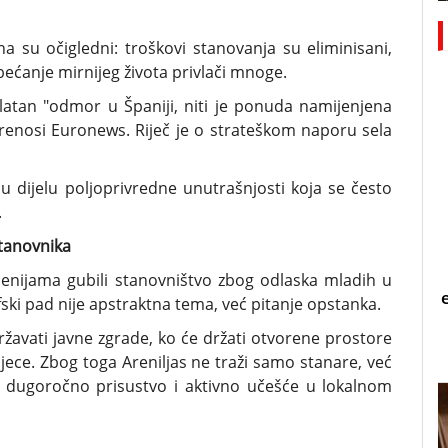
lna su očigledni: troškovi stanovanja su eliminisani,
ećanje mirnijeg života privlači mnoge.
latan "odmor u Španiji, niti je ponuda namijenjena
prenosi Euronews. Riječ je o strateškom naporu sela
, u dijelu poljoprivredne unutrašnjosti koja se često
.
stanovnika
ecenijama gubili stanovništvo zbog odlaska mladih u
ski pad nije apstraktna tema, već pitanje opstanka.
ržavati javne zgrade, ko će držati otvorene prostore
 djece. Zbog toga Areniljas ne traži samo stanare, već
 dugoročno prisustvo i aktivno učešće u lokalnom