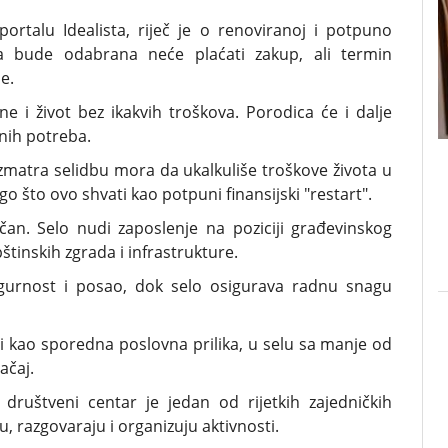
rtalu Idealista, riječ je o renoviranoj i potpuno
ja bude odabrana neće plaćati zakup, ali termin
e.
ne i život bez ikakvih troškova. Porodica će i dalje
ičnih potreba.
razmatra selidbu mora da ukalkuliše troškove života u
ego što ovo shvati kao potpuni finansijski "restart".
ičan. Selo nudi zaposlenje na poziciji građevinskog
štinskih zgrada i infrastrukture.
igurnost i posao, dok selo osigurava radnu snagu
 kao sporedna poslovna prilika, u selu sa manje od
ačaj.
ruštveni centar je jedan od rijetkih zajedničkih
u, razgovaraju i organizuju aktivnosti.