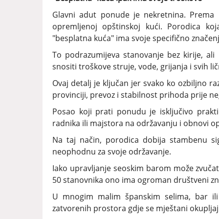
Glavni adut ponude je nekretnina. Prema po
opremljenoj opštinskoj kući. Porodica ko
"besplatna kuća" ima svoje specifično značenj
To podrazumijeva stanovanje bez kirije, ali 
snositi troškove struje, vode, grijanja i svih l
Ovaj detalj je ključan jer svako ko ozbiljno 
provinciji, prevoz i stabilnost prihoda prije n
Posao koji prati ponudu je isključivo prakt
radnika ili majstora na održavanju i obnovi op
Na taj način, porodica dobija stambenu s
neophodnu za svoje održavanje.
Iako upravljanje seoskim barom može zvučati
50 stanovnika ono ima ogroman društveni zn
U mnogim malim španskim selima, bar ili d
zatvorenih prostora gdje se mještani okupljaj