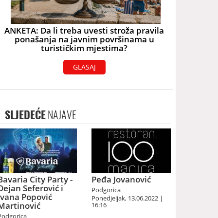
ANKETA: Da li treba uvesti stroža pravila
ponašanja na javnim površinama u
turističkim mjestima?
GLASAJ
SLJEDEĆE
NAJAVE
Bavaria City Party -
Peđa Jovanović
Dejan Seferović i
Podgorica
Ivana Popović
Ponedjeljak, 13.06.2022 |
Martinović
16:16
Podgorica