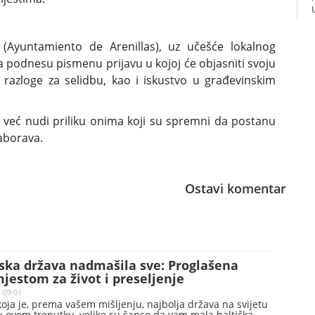
 (Ayuntamiento de Arenillas), uz učešće lokalnog
a podnesu pismenu prijavu u kojoj će objasniti svoju
, razloge za selidbu, kao i iskustvo u građevinskim
, već nudi priliku onima koji su spremni da postanu
zaborava.
Ostavi komentar
ska država nadmašila sve: Proglašena
jestom za život i preseljenje
 09:01
koja je, prema vašem mišljenju, najbolja država na svijetu
u ovom trenutku, velike su šanse da vam mala baltička