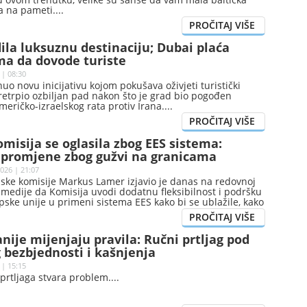
a na pameti.
ila luksuznu destinaciju; Dubai plaća
ma da dovode turiste
 | 08:30
uo novu inicijativu kojom pokušava oživjeti turistički
 pretrpio ozbiljan pad nakon što je grad bio pogođen
eričko-izraelskog rata protiv Irana.
misija se oglasila zbog EES sistema:
 promjene zbog gužvi na granicama
026 | 21:07
pske komisije Markus Lamer izjavio je danas na redovnoj
 medije da Komisija uvodi dodatnu fleksibilnost i podršku
ske unije u primeni sistema EES kako bi se ublažile, kako
remene gužve na granicama.
ije mijenjaju pravila: Ručni prtljag pod
 bezbjednosti i kašnjenja
 | 15:15
prtljaga stvara problem.