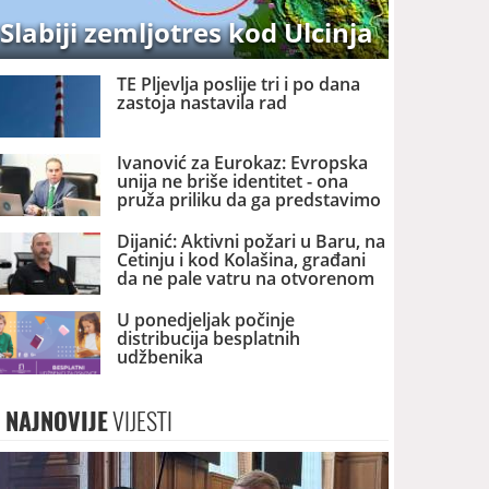
Slabiji zemljotres kod Ulcinja
TE Pljevlja poslije tri i po dana
zastoja nastavila rad
Ivanović za Eurokaz: Evropska
unija ne briše identitet - ona
pruža priliku da ga predstavimo
Evropi i svijetu
Dijanić: Aktivni požari u Baru, na
Cetinju i kod Kolašina, građani
da ne pale vatru na otvorenom
U ponedjeljak počinje
distribucija besplatnih
udžbenika
NAJNOVIJE
VIJESTI