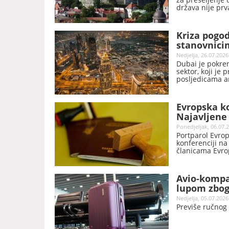
država nije prv
Kriza pogod
stanovnici
Nedjelja, 26.07.2026
Dubai je pokren
sektor, koji je
posljedicama am
Evropska ko
Najavljene
Ponedjeljak, 06.07.2
Portparol Evro
konferenciji na
članicama Evrop
je naveo, priv
Avio-kompan
lupom zbog
Nedjelja, 05.07.2026
Previše ručnog 