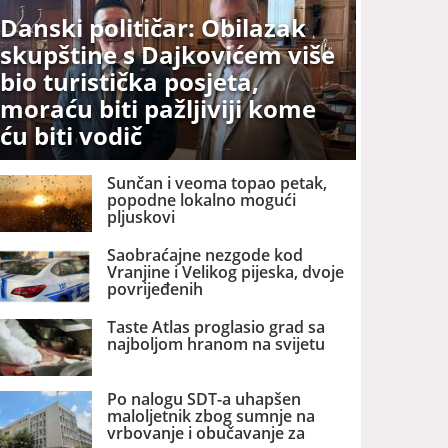
Danski političar: Obilazak
skupštine s Dajkovićem više
bio turistička posjeta,
moraću biti pažljiviji kome
ću biti vodič
Sunčan i veoma topao petak,
popodne lokalno mogući
pljuskovi
Saobraćajne nezgode kod
Vranjine i Velikog pijeska, dvoje
povrijeđenih
Taste Atlas proglasio grad sa
najboljom hranom na svijetu
Po nalogu SDT-a uhapšen
maloljetnik zbog sumnje na
vrbovanje i obučavanje za