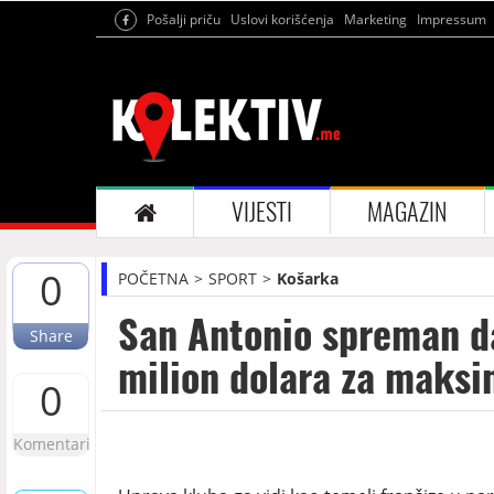
Pošalji priču
Uslovi korišćenja
Marketing
Impressum
VIJESTI
MAGAZIN
0
POČETNA
SPORT
Košarka
San Antonio spreman 
Share
milion dolara za maksi
0
Komentari