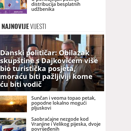
distribucija besplatnih
udžbenika
NAJNOVIJE
VIJESTI
Danski političar: Obilazak
skupštine s Dajkovićem više
bio turistička posjeta,
moraću biti pažljiviji kome
ću biti vodič
Sunčan i veoma topao petak,
popodne lokalno mogući
pljuskovi
Saobraćajne nezgode kod
Vranjine i Velikog pijeska, dvoje
povrijeđenih