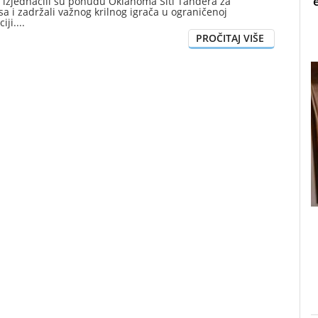
 izjednačili su ponudu Oklahoma Siti Tandera za
 i zadržali važnog krilnog igrača u ograničenoj
iji.