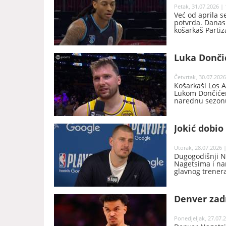
Petak, 31.07.2026 | 
Već od aprila s
potvrda. Danas 
košarkaš Partiz
Luka Dončić
Četvrtak, 30.07.2026
Košarkaši Los 
Lukom Dončićem
narednu sezonu,
Jokić dobio
Utorak, 28.07.2026 |
Dugogodišnji N
Nagetsima i na
glavnog trener
Denver zadr
Ponedjeljak, 27.07.2