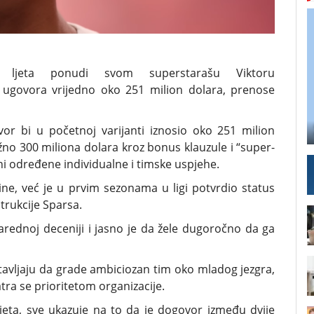
jeta ponudi svom superstarašu Viktoru
ugovora vrijedno oko 251 milion dolara, prenose
r bi u početnoj varijanti iznosio oko 251 milion
žno 300 miliona dolara kroz bonus klauzule i “super-
ni određene individualne i timske uspjehe.
ne, već je u prvim sezonama u ligi potvrdio status
trukcije Sparsa.
arednoj deceniji i jasno je da žele dugoročno da ga
tavljaju da grade ambiciozan tim oko mladog jezgra,
 se prioritetom organizacije.
jeta, sve ukazuje na to da je dogovor između dvije