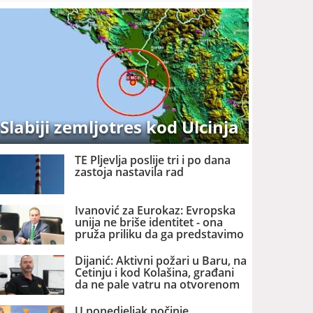
Slabiji zemljotres kod Ulcinja
TE Pljevlja poslije tri i po dana
zastoja nastavila rad
Ivanović za Eurokaz: Evropska
unija ne briše identitet - ona
pruža priliku da ga predstavimo
Evropi i svijetu
Dijanić: Aktivni požari u Baru, na
Cetinju i kod Kolašina, građani
da ne pale vatru na otvorenom
U ponedjeljak počinje