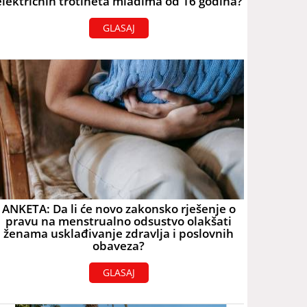
električnih trotineta mlađima od 16 godina?
GLASAJ
ANKETA: Da li će novo zakonsko rješenje o
pravu na menstrualno odsustvo olakšati
ženama usklađivanje zdravlja i poslovnih
obaveza?
GLASAJ