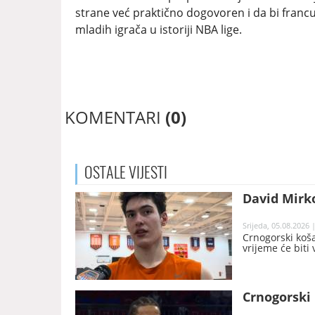
strane već praktično dogovoren i da bi francu
mladih igrača u istoriji NBA lige.
KOMENTARI
(0)
OSTALE
VIJESTI
David Mirko
Srijeda, 05.08.2026 
Crnogorski koša
vrijeme će biti 
Crnogorski 