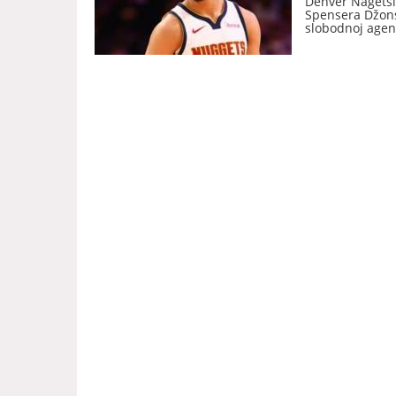
Denver Nagetsi
Spensera Džonsa
slobodnoj agenc