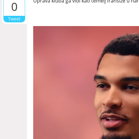
Uprava kluba ga vidi kao temelj franšize u nar
0
Tweet