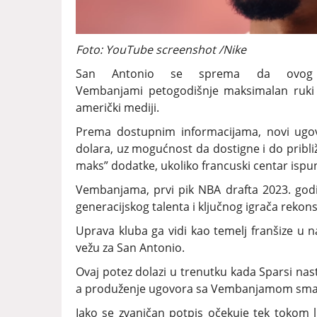
Foto: YouTube screenshot /Nike
San Antonio se sprema da ovog l
Vembanjami petogodišnje maksimalan ruki 
američki mediji.
Prema dostupnim informacijama, novi ugovo
dolara, uz mogućnost da dostigne i do pribli
maks” dodatke, ukoliko francuski centar ispu
Vembanjama, prvi pik NBA drafta 2023. godi
generacijskog talenta i ključnog igrača rekons
Uprava kluba ga vidi kao temelj franšize u n
vežu za San Antonio.
Ovaj potez dolazi u trenutku kada Sparsi nas
a produženje ugovora sa Vembanjamom smatra
Iako se zvaničan potpis očekuje tek tokom l