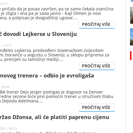
14:17
e pričalo da je posao završen, pa se samo čekala zvanična
je stigla i ona pa je sada jasno - Kajl Olmen je novi
ana, a potpisao je dvogodišnji ugovor.
 dovodi Lejkerse u Sloveniju
 | 10:15
Anđeles Lejkersa, predvođeni slovenačkom zvijezdom
, boraviće u avgustu u Sloveniji, u sklopu priprema za
 prenijeli su tamošnji mediji.
 novog trenera – odbio je evroligaša
 09:04
BA trener Dejv Jerger postigao je dogovor sa Denver
redne sezone biće prvi pomoćni trener u stručnom štabu
a Dejvida Adelmana.
žao Džonsa, ali će platiti paprenu cijenu
026 | 08:23