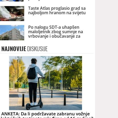
Taste Atlas proglasio grad sa
najboljom hranom na svijetu
Po nalogu SDT-a uhapšen
maloljetnik zbog sumnje na
vrbovanje i obučavanje za
terorizam
NAJNOVIJE
DISKUSIJE
ANKETA: Da li podržavate zabranu vožnje