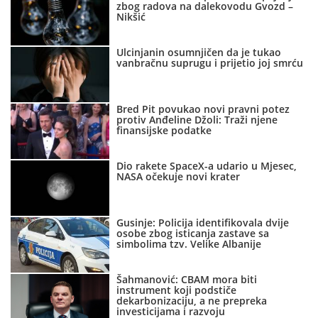
zbog radova na dalekovodu Gvozd –
Nikšić
Ulcinjanin osumnjičen da je tukao
vanbračnu suprugu i prijetio joj smrću
Bred Pit povukao novi pravni potez
protiv Anđeline Džoli: Traži njene
finansijske podatke
Dio rakete SpaceX-a udario u Mjesec,
NASA očekuje novi krater
Gusinje: Policija identifikovala dvije
osobe zbog isticanja zastave sa
simbolima tzv. Velike Albanije
Šahmanović: CBAM mora biti
instrument koji podstiče
dekarbonizaciju, a ne prepreka
investicijama i razvoju