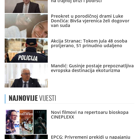
na trajnoj brizi i podršci
Preokret u porodičnoj drami Luke
Dončića: Bivša vjerenica želi dogovor
van suda
Akcija Stranac: Tokom jula 48 osoba
protjerano, 51 prinudno udaljeno
Mandić: Gusinje postaje prepoznatljiva
evropska destinacija ekoturizma
NAJNOVIJE
VIJESTI
Novi filmovi na repertoaru bioskopa
CINEPLEXX
EPCG: Privremeni prekidi u napajanju