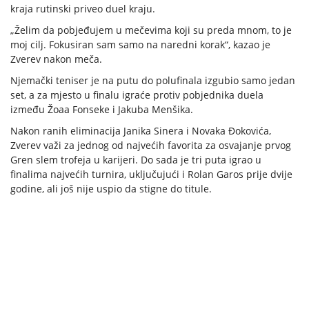
kraja rutinski priveo duel kraju.
„Želim da pobjeđujem u mečevima koji su preda mnom, to je
moj cilj. Fokusiran sam samo na naredni korak“, kazao je
Zverev nakon meča.
Njemački teniser je na putu do polufinala izgubio samo jedan
set, a za mjesto u finalu igraće protiv pobjednika duela
između Žoaa Fonseke i Jakuba Menšika.
Nakon ranih eliminacija Janika Sinera i Novaka Đokovića,
Zverev važi za jednog od najvećih favorita za osvajanje prvog
Gren slem trofeja u karijeri. Do sada je tri puta igrao u
finalima najvećih turnira, uključujući i Rolan Garos prije dvije
godine, ali još nije uspio da stigne do titule.