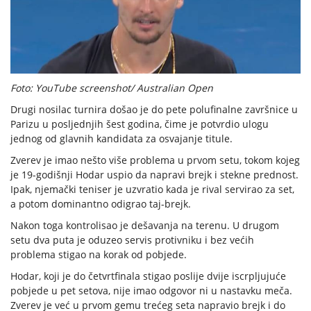
Foto: YouTube screenshot/ Australian Open
Drugi nosilac turnira došao je do pete polufinalne završnice u
Parizu u posljednjih šest godina, čime je potvrdio ulogu
jednog od glavnih kandidata za osvajanje titule.
Zverev je imao nešto više problema u prvom setu, tokom kojeg
je 19-godišnji Hodar uspio da napravi brejk i stekne prednost.
Ipak, njemački teniser je uzvratio kada je rival servirao za set,
a potom dominantno odigrao taj-brejk.
Nakon toga kontrolisao je dešavanja na terenu. U drugom
setu dva puta je oduzeo servis protivniku i bez većih
problema stigao na korak od pobjede.
Hodar, koji je do četvrtfinala stigao poslije dvije iscrpljujuće
pobjede u pet setova, nije imao odgovor ni u nastavku meča.
Zverev je već u prvom gemu trećeg seta napravio brejk i do