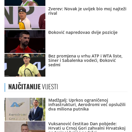
Zverev: Novak je uvijek bio moj najteži
rival
Đoković napredovao dvije pozicije
Bez promjena u vrhu ATP i WTA liste,
Siner i Sabalenka vodeći, Đoković
sedmi
NAJČITANIJE
VIJESTI
Madžgalj: Uprkos ograničenoj
infrastrukturi, Aerodromi već opslužili
dva miliona putnika
Vuksanović čestitao Dan pobjede:
Hrvati u Crnoj Gori zahvalni Hrvatskoj