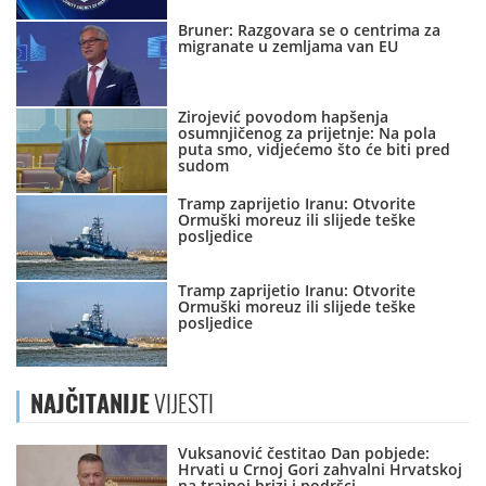
Bruner: Razgovara se o centrima za
migranate u zemljama van EU
Zirojević povodom hapšenja
osumnjičenog za prijetnje: Na pola
puta smo, vidjećemo što će biti pred
sudom
Tramp zaprijetio Iranu: Otvorite
Ormuški moreuz ili slijede teške
posljedice
Tramp zaprijetio Iranu: Otvorite
Ormuški moreuz ili slijede teške
posljedice
NAJČITANIJE
VIJESTI
Vuksanović čestitao Dan pobjede:
Hrvati u Crnoj Gori zahvalni Hrvatskoj
na trajnoj brizi i podršci