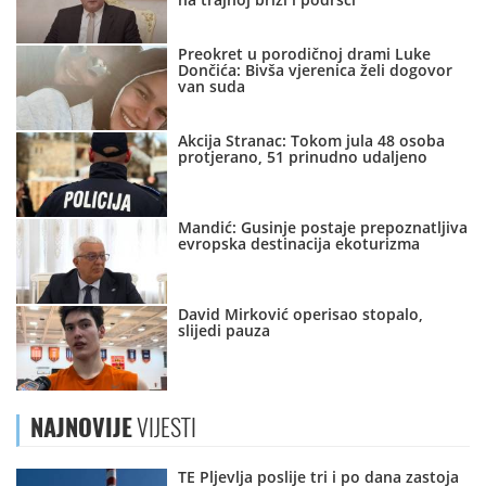
Preokret u porodičnoj drami Luke
Dončića: Bivša vjerenica želi dogovor
van suda
Akcija Stranac: Tokom jula 48 osoba
protjerano, 51 prinudno udaljeno
Mandić: Gusinje postaje prepoznatljiva
evropska destinacija ekoturizma
David Mirković operisao stopalo,
slijedi pauza
NAJNOVIJE
VIJESTI
TE Pljevlja poslije tri i po dana zastoja