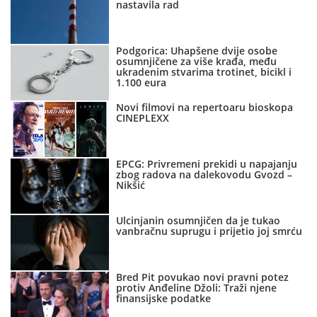
nastavila rad
Podgorica: Uhapšene dvije osobe
osumnjičene za više krađa, među
ukradenim stvarima trotinet, bicikl i
1.100 eura
Novi filmovi na repertoaru bioskopa
CINEPLEXX
EPCG: Privremeni prekidi u napajanju
zbog radova na dalekovodu Gvozd –
Nikšić
Ulcinjanin osumnjičen da je tukao
vanbračnu suprugu i prijetio joj smrću
Bred Pit povukao novi pravni potez
protiv Anđeline Džoli: Traži njene
finansijske podatke