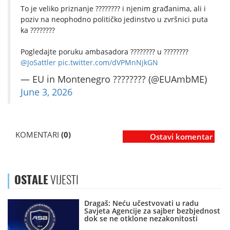
To je veliko priznanje ???????? i njenim građanima, ali i
poziv na neophodno političko jedinstvo u zvršnici puta
ka ????????
Pogledajte poruku ambasadora ???????? u ????????
@JoSattler
pic.twitter.com/dVPMnNjkGN
— EU in Montenegro ???????? (@EUAmbME)
June 3, 2026
KOMENTARI
(0)
Ostavi komentar
OSTALE
VIJESTI
Dragaš: Neću učestvovati u radu
Savjeta Agencije za sajber bezbjednost
dok se ne otklone nezakonitosti