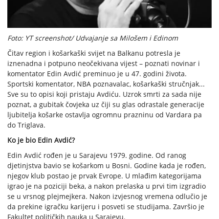
Foto: YT screenshot/ Udvajanje sa Milošem i Edinom
Čitav region i košarkaški svijet na Balkanu potresla je
iznenadna i potpuno neočekivana vijest – poznati novinar i
komentator Edin Avdić preminuo je u 47. godini života.
Sportski komentator, NBA poznavalac, košarkaški stručnjak...
Sve su to opisi koji pristaju Avdiću. Uzrok smrti za sada nije
poznat, a gubitak čovjeka uz čiji su glas odrastale generacije
ljubitelja košarke ostavlja ogromnu prazninu od Vardara pa
do Triglava.
Ko je bio Edin Avdić?
Edin Avdić rođen je u Sarajevu 1979. godine. Od ranog
djetinjstva bavio se košarkom u Bosni. Godine kada je rođen,
njegov klub postao je prvak Evrope. U mlađim kategorijama
igrao je na poziciji beka, a nakon prelaska u prvi tim izgradio
se u vrsnog plejmejkera. Nakon izvjesnog vremena odlučio je
da prekine igračku karijeru i posveti se studijama. Završio je
Fakultet političkih nauka u Sarajevu.