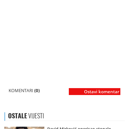
KOMENTARI
(0)
Ostavi komentar
OSTALE
VIJESTI
David Mirković operisao stopalo,