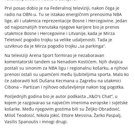
Prvi posao dobio je na Federalnoj televiziji, nakon čega je
radio na OBN-u. Tu se istakao energičnim prenosima NBA
lige, ali i utakmica reprezentacije Bosne i Hercegovine. Jedan
od najpoznatijih trenutaka njegove karijere bio je prenos
utakmice Bosne i Hercegovine i Litvanije, kada je Mirza
Teletović pogodio trojku sa velike udaljenosti. Tada je
uzviknuo da je Mirza pogodio trojku „sa parkinga“.
Na televiziji Arena Sport formirao je nezaboravan
komentatorski tandem sa Nenadom Kostićem. Njih dvojica
postali su sinonim za NBA ligu i regionalnu košarku, a njihovi
prenosi ostali su upamćeni među ljubiteljima sporta. Malo ko
će zaboraviti koš Dušana Kecmana u Zagrebu na utakmici
Cibona – Partizan i njihovo oduševljenje nakon tog pogotka.
Posljednjih godina bio je autor podkasta „X&O's Chat“, u
kojem je razgovarao sa najvećim imenima evropske i svjetske
košarke. Među njegovim gostima bili su Željko Obradović,
Miloš Teodosić, Nikola Jokić, Ettore Messina, Žarko Paspalj,
Vasilis Spanoulis i mnogi drugi.