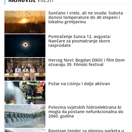
Sunčano i vrelo, ali ne svuda: Subota
donosi temperature do 40 stepeni i
lokalnu grmljavinu
Pomračenje Sunca 12. avgusta:
Naočare za posmatranje skoro
rasprodate
Herceg Novi: Bogdan Diklić i film Dom
otvaraju 39. Filmski festival
Požar na Lisinju i dalje aktivan
Polovina svjetskih hidroelektrana bi
mogla da postane nefunkcionalna do
2060. godine
Raspisan tender za obnovu parketa u