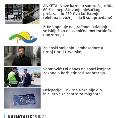
ANKETA: Nove kazne u saobraćaju: 30–
60 € za nepoštovanje pješačkog
prelaza i do 250 € za korišćenje
telefona u vožnji – da li su opravdane?
ZHMS apeluje na građane: Oslanjajte
se isključivo na zvanična meteorološka
upozorenja
Zelenski smijenio i ambasadore u
Crnoj Gori i Hrvatskoj
Šaranović: Od danas na snazi izmjene
Zakona o bezbjednosti saobraćaja
Delegacija EU: Crna Gora nije dio
inicijative za centre za migrante
NAJNOVIJE
VIJESTI