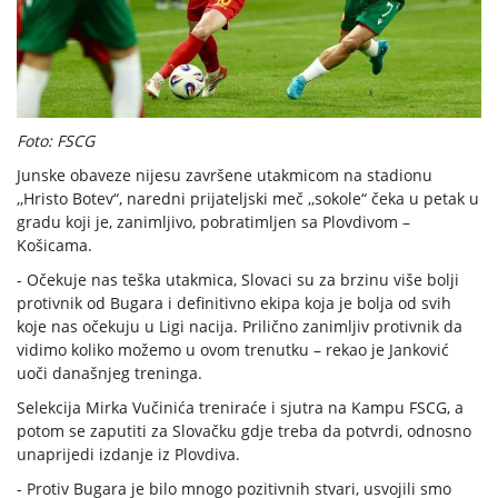
Foto: FSCG
Junske obaveze nijesu završene utakmicom na stadionu
,,Hristo Botev“, naredni prijateljski meč ,,sokole“ čeka u petak u
gradu koji je, zanimljivo, pobratimljen sa Plovdivom –
Košicama.
- Očekuje nas teška utakmica, Slovaci su za brzinu više bolji
protivnik od Bugara i definitivno ekipa koja je bolja od svih
koje nas očekuju u Ligi nacija. Prilično zanimljiv protivnik da
vidimo koliko možemo u ovom trenutku – rekao je Janković
uoči današnjeg treninga.
Selekcija Mirka Vučinića treniraće i sjutra na Kampu FSCG, a
potom se zaputiti za Slovačku gdje treba da potvrdi, odnosno
unaprijedi izdanje iz Plovdiva.
- Protiv Bugara je bilo mnogo pozitivnih stvari, usvojili smo