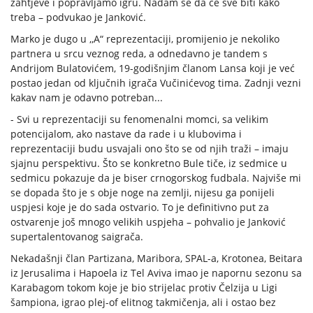
zahtjeve i popravljamo igru. Nadam se da će sve biti kako
treba – podvukao je Janković.
Marko je dugo u ,,A“ reprezentaciji, promijenio je nekoliko
partnera u srcu veznog reda, a odnedavno je tandem s
Andrijom Bulatovićem, 19-godišnjim članom Lansa koji je već
postao jedan od ključnih igrača Vučinićevog tima. Zadnji vezni
kakav nam je odavno potreban...
- Svi u reprezentaciji su fenomenalni momci, sa velikim
potencijalom, ako nastave da rade i u klubovima i
reprezentaciji budu usvajali ono što se od njih traži – imaju
sjajnu perspektivu. Što se konkretno Bule tiče, iz sedmice u
sedmicu pokazuje da je biser crnogorskog fudbala. Najviše mi
se dopada što je s obje noge na zemlji, nijesu ga ponijeli
uspjesi koje je do sada ostvario. To je definitivno put za
ostvarenje još mnogo velikih uspjeha – pohvalio je Janković
supertalentovanog saigrača.
Nekadašnji član Partizana, Maribora, SPAL-a, Krotonea, Beitara
iz Jerusalima i Hapoela iz Tel Aviva imao je napornu sezonu sa
Karabagom tokom koje je bio strijelac protiv Čelzija u Ligi
šampiona, igrao plej-of elitnog takmičenja, ali i ostao bez