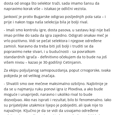
dosta od onoga što selektor traži, sada imamo šansu da
napravimo korak više – istakao je odlični vezista.
Janković je protiv Bugarske odigrao posljednjih pola sata – i
prije i nakon toga naša selekcija bila je bolji rival.
- Imali smo kontrolu igre, dosta pasova, u sastavu koji nije baš
imao prilike do sada da igra zajedno. Odigrati onakav meč je
vrlo pozitivno. Vidi se pečat selektora i njegove određene
zamisli. Naravno da treba biti još bolji i truditi se da
popravimo neke stvari, i u budućnosti - sa povratkom
standardnih igrača - definitivno očekujem da to bude na još
višem nivou – kazao je 30-godišnji Cetinjanin.
Za ekipu poljuljanog samopouzdanja, poput crnogorske, svaka
pobjeda je od velikog značaja.
- Shvatili smo ove mečeve maksimalno ozbiljno. Najbitnije je
da se u najmanju ruku ponovi igra iz Plovdiva, a ako bude
moguće i unaprijedi, naravno i ukoliko rival to bude
dozvoljvao. Ako nas isprati i rezultat, bilo bi fenomenalno. Iako
su prijateljske utakmice lijepo je pobijediti, ali ipak nije to
najvažnije. Ključno je da se vidi da usvajamo određene