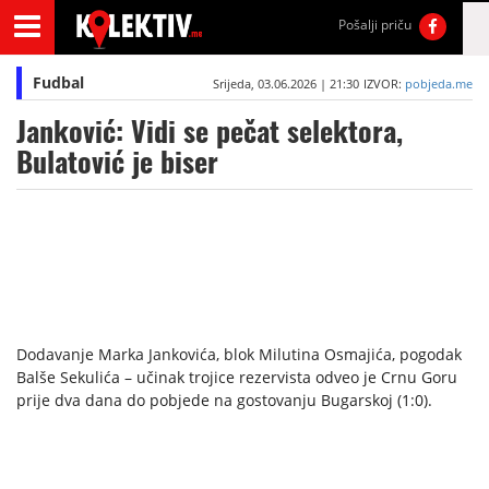
Pošalji priču
Fudbal
Srijeda, 03.06.2026 | 21:30
IZVOR:
pobjeda.me
Janković: Vidi se pečat selektora,
Bulatović je biser
Dodavanje Marka Jankovića, blok Milutina Osmajića, pogodak
Balše Sekulića – učinak trojice rezervista odveo je Crnu Goru
prije dva dana do pobjede na gostovanju Bugarskoj (1:0).