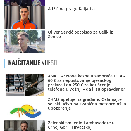
Adžić na pragu Kaljarija
Oliver Šarkić potpisao za Čelik iz
Zenice
NAJČITANIJE
VIJESTI
ANKETA: Nove kazne u saobraćaju: 30–
60 € za nepoštovanje pješačkog
prelaza i do 250 € za korišćenje
telefona u vožnji – da li su opravdane?
ZHMS apeluje na građane: Oslanjajte
se isključivo na zvanična meteorološka
upozorenja
Zelenski smijenio i ambasadore u
Crnoj Gori i Hrvatskoj