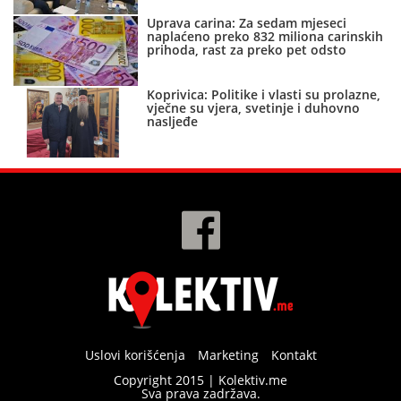
Uprava carina: Za sedam mjeseci
naplaćeno preko 832 miliona carinskih
prihoda, rast za preko pet odsto
Koprivica: Politike i vlasti su prolazne,
vječne su vjera, svetinje i duhovno
nasljeđe
Uslovi korišćenja
Marketing
Kontakt
Copyright 2015 | Kolektiv.me
Sva prava zadržava.