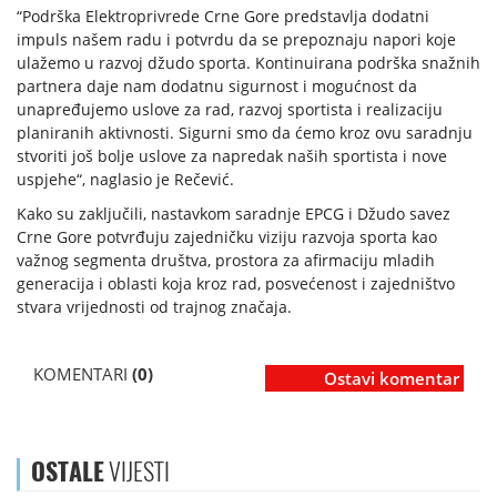
“Podrška Elektroprivrede Crne Gore predstavlja dodatni
impuls našem radu i potvrdu da se prepoznaju napori koje
ulažemo u razvoj džudo sporta. Kontinuirana podrška snažnih
partnera daje nam dodatnu sigurnost i mogućnost da
unapređujemo uslove za rad, razvoj sportista i realizaciju
planiranih aktivnosti. Sigurni smo da ćemo kroz ovu saradnju
stvoriti još bolje uslove za napredak naših sportista i nove
uspjehe“, naglasio je Rečević.
Kako su zaključili, nastavkom saradnje EPCG i Džudo savez
Crne Gore potvrđuju zajedničku viziju razvoja sporta kao
važnog segmenta društva, prostora za afirmaciju mladih
generacija i oblasti koja kroz rad, posvećenost i zajedništvo
stvara vrijednosti od trajnog značaja.
KOMENTARI
(0)
Ostavi komentar
OSTALE
VIJESTI