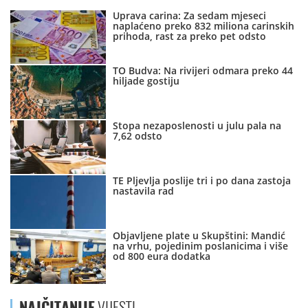
Uprava carina: Za sedam mjeseci
naplaćeno preko 832 miliona carinskih
prihoda, rast za preko pet odsto
TO Budva: Na rivijeri odmara preko 44
hiljade gostiju
Stopa nezaposlenosti u julu pala na
7,62 odsto
TE Pljevlja poslije tri i po dana zastoja
nastavila rad
Objavljene plate u Skupštini: Mandić
na vrhu, pojedinim poslanicima i više
od 800 eura dodatka
NAJČITANIJE
VIJESTI