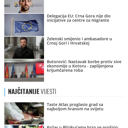
Delegacija EU: Crna Gora nije dio
inicijative za centre za migrante
Zelenski smijenio i ambasadore u
Crnoj Gori i Hrvatskoj
Butorović: Nastavak borbe protiv sive
ekonomije u Kotoru - zaplijenjena
krijumčarena roba
NAJČITANIJE
VIJESTI
Taste Atlas proglasio grad sa
najboljom hranom na svijetu
Požar u Blizikućama brzo se proširio,