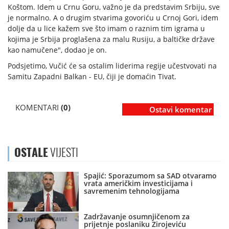
Koštom. Idem u Crnu Goru, važno je da predstavim Srbiju, sve
je normalno. A o drugim stvarima govoriću u Crnoj Gori, idem
dolje da u lice kažem sve što imam o raznim tim igrama u
kojima je Srbija proglašena za malu Rusiju, a baltičke države
kao namučene", dodao je on.
Podsjetimo, Vučić će sa ostalim liderima regije učestvovati na
Samitu Zapadni Balkan - EU, čiji je domaćin Tivat.
KOMENTARI
(0)
Ostavi komentar
OSTALE
VIJESTI
Spajić: Sporazumom sa SAD otvaramo
vrata američkim investicijama i
savremenim tehnologijama
Zadržavanje osumnjičenom za
prijetnje poslaniku Zirojeviću