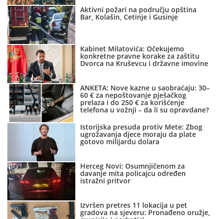
Aktivni požari na području opština
Bar, Kolašin, Cetinje i Gusinje
Kabinet Milatovića: Očekujemo
konkretne pravne korake za zaštitu
Dvorca na Kruševcu i državne imovine
ANKETA: Nove kazne u saobraćaju: 30–
60 € za nepoštovanje pješačkog
prelaza i do 250 € za korišćenje
telefona u vožnji – da li su opravdane?
Istorijska presuda protiv Mete: Zbog
ugrožavanja djece moraju da plate
gotovo milijardu dolara
Herceg Novi: Osumnjičenom za
davanje mita policajcu određen
istražni pritvor
Izvršen pretres 11 lokacija u pet
gradova na sjeveru: Pronađeno oružje,