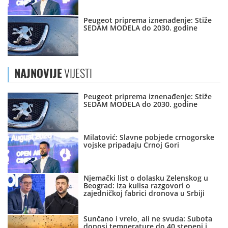
Peugeot priprema iznenađenje: Stiže
SEDAM MODELA do 2030. godine
NAJNOVIJE
VIJESTI
Peugeot priprema iznenađenje: Stiže
SEDAM MODELA do 2030. godine
Milatović: Slavne pobjede crnogorske
vojske pripadaju Crnoj Gori
Njemački list o dolasku Zelenskog u
Beograd: Iza kulisa razgovori o
zajedničkoj fabrici dronova u Srbiji
Sunčano i vrelo, ali ne svuda: Subota
donosi temperature do 40 stepeni i