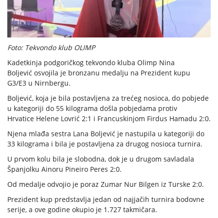
Foto: Tekvondo klub OLIMP
Kadetkinja podgoričkog tekvondo kluba Olimp Nina
Boljević osvojila je bronzanu medalju na Prezident kupu
G3/E3 u Nirnbergu.
Boljević, koja je bila postavljena za trećeg nosioca, do pobjede
u kategoriji do 55 kilograma došla pobjedama protiv
Hrvatice Helene Lovrić 2:1 i Francuskinjom Firdus Hamadu 2:0.
Njena mlađa sestra Lana Boljević je nastupila u kategoriji do
33 kilograma i bila je postavljena za drugog nosioca turnira.
U prvom kolu bila je slobodna, dok je u drugom savladala
Španjolku Ainoru Pineiro Peres 2:0.
Od medalje odvojio je poraz Zumar Nur Bilgen iz Turske 2:0.
Prezident kup predstavlja jedan od najjačih turnira bodovne
serije, a ove godine okupio je 1.727 takmičara.