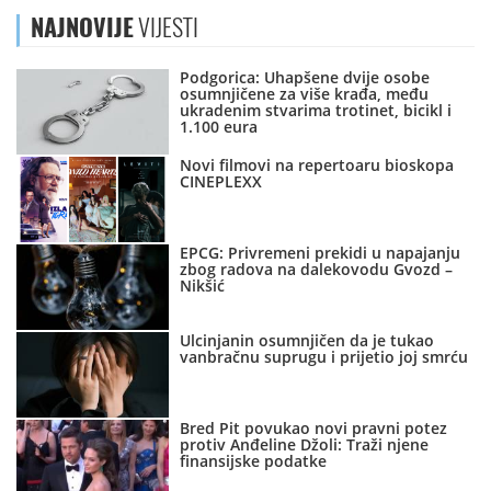
NAJNOVIJE
VIJESTI
Podgorica: Uhapšene dvije osobe
osumnjičene za više krađa, među
ukradenim stvarima trotinet, bicikl i
1.100 eura
Novi filmovi na repertoaru bioskopa
CINEPLEXX
EPCG: Privremeni prekidi u napajanju
zbog radova na dalekovodu Gvozd –
Nikšić
Ulcinjanin osumnjičen da je tukao
vanbračnu suprugu i prijetio joj smrću
Bred Pit povukao novi pravni potez
protiv Anđeline Džoli: Traži njene
finansijske podatke