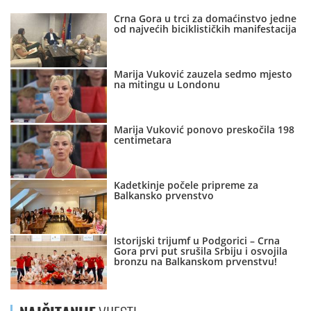
Crna Gora u trci za domaćinstvo jedne
od najvećih biciklističkih manifestacija
Marija Vuković zauzela sedmo mjesto
na mitingu u Londonu
Marija Vuković ponovo preskočila 198
centimetara
Kadetkinje počele pripreme za
Balkansko prvenstvo
Istorijski trijumf u Podgorici – Crna
Gora prvi put srušila Srbiju i osvojila
bronzu na Balkanskom prvenstvu!