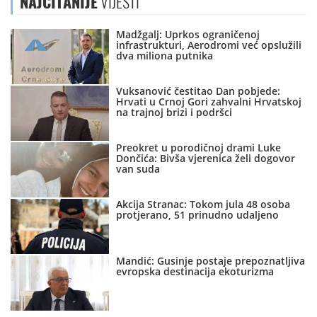
NAJČITANIJE
VIJESTI
Madžgalj: Uprkos ograničenoj
infrastrukturi, Aerodromi već opslužili
dva miliona putnika
Vuksanović čestitao Dan pobjede:
Hrvati u Crnoj Gori zahvalni Hrvatskoj
na trajnoj brizi i podršci
Preokret u porodičnoj drami Luke
Dončića: Bivša vjerenica želi dogovor
van suda
Akcija Stranac: Tokom jula 48 osoba
protjerano, 51 prinudno udaljeno
Mandić: Gusinje postaje prepoznatljiva
evropska destinacija ekoturizma