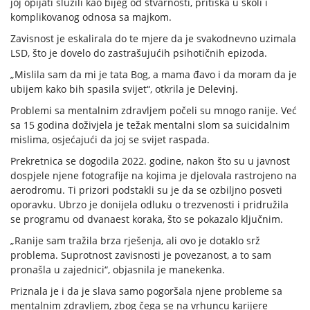
joj opijati služili kao bijeg od stvarnosti, pritiska u školi i
komplikovanog odnosa sa majkom.
Zavisnost je eskalirala do te mjere da je svakodnevno uzimala
LSD, što je dovelo do zastrašujućih psihotičnih epizoda.
„Mislila sam da mi je tata Bog, a mama đavo i da moram da je
ubijem kako bih spasila svijet“, otkrila je Delevinj.
Problemi sa mentalnim zdravljem počeli su mnogo ranije. Već
sa 15 godina doživjela je težak mentalni slom sa suicidalnim
mislima, osjećajući da joj se svijet raspada.
Prekretnica se dogodila 2022. godine, nakon što su u javnost
dospjele njene fotografije na kojima je djelovala rastrojeno na
aerodromu. Ti prizori podstakli su je da se ozbiljno posveti
oporavku. Ubrzo je donijela odluku o trezvenosti i pridružila
se programu od dvanaest koraka, što se pokazalo ključnim.
„Ranije sam tražila brza rješenja, ali ovo je dotaklo srž
problema. Suprotnost zavisnosti je povezanost, a to sam
pronašla u zajednici“, objasnila je manekenka.
Priznala je i da je slava samo pogoršala njene probleme sa
mentalnim zdravljem, zbog čega se na vrhuncu karijere