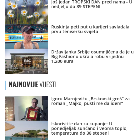
Još jedan TROPSKI DAN pred nama - U
nedjelju do 39 STEPENI
Ruskinja peti put u karijeri savladala
prvu teniserku svijeta
Državljanka Srbije osumnjičena da je u
Big Fashionu ukrala robu vrijednu
1.200 eura
NAJNOVIJE
VIJESTI
Igoru Marojeviću „Brskovski groš“ za
roman „Majko, pusti me da idem“
Iskoristite dan za kupanje: U
ponedjeljak sunčano i veoma toplo,
temperatura do 38 stepeni