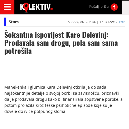
Pošalji priču
Stars
Subota, 06.06.2026 | 17:37
IZVOR:
b92
Šokantna ispovijest Kare Delevinj:
Prodavala sam drogu, pola sam sama
potrošila
Manekenka i glumica Kara Delevinj otkrila je do sada
najšokantnije detalje o svojoj borbi sa zavisnošću, priznavši
da je prodavala drogu kako bi finansirala sopstvene poroke, a
potom prolazila kroz teške psihotične epizode koje su je
dovele do ivice potpunog sloma.