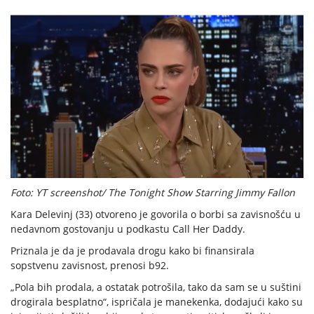
Foto: YT screenshot/ The Tonight Show Starring Jimmy Fallon
Kara Delevinj (33) otvoreno je govorila o borbi sa zavisnošću u
nedavnom gostovanju u podkastu Call Her Daddy.
Priznala je da je prodavala drogu kako bi finansirala
sopstvenu zavisnost, prenosi b92.
„Pola bih prodala, a ostatak potrošila, tako da sam se u suštini
drogirala besplatno“, ispričala je manekenka, dodajući kako su