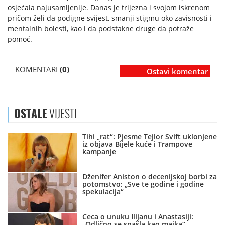
osjećala najusamljenije. Danas je trijezna i svojom iskrenom
pričom želi da podigne svijest, smanji stigmu oko zavisnosti i
mentalnih bolesti, kao i da podstakne druge da potraže
pomoć.
KOMENTARI
(0)
Ostavi komentar
OSTALE
VIJESTI
Tihi „rat“: Pjesme Tejlor Svift uklonjene
iz objava Bijele kuće i Trampove
kampanje
Dženifer Aniston o decenijskoj borbi za
potomstvo: „Sve te godine i godine
spekulacija“
Ceca o unuku Ilijanu i Anastasiji:
„Odlično se snašla kao majka“