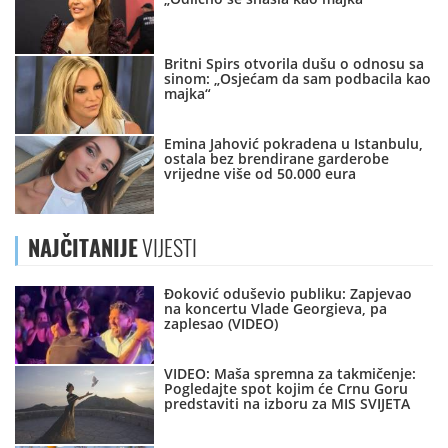
Britni Spirs otvorila dušu o odnosu sa
sinom: „Osjećam da sam podbacila kao
majka“
Emina Jahović pokradena u Istanbulu,
ostala bez brendirane garderobe
vrijedne više od 50.000 eura
NAJČITANIJE
VIJESTI
Đoković oduševio publiku: Zapjevao
na koncertu Vlade Georgieva, pa
zaplesao (VIDEO)
VIDEO: Maša spremna za takmičenje:
Pogledajte spot kojim će Crnu Goru
predstaviti na izboru za MIS SVIJETA