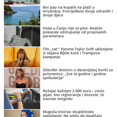
Bor pao na kupače na plaži u
Hrvatskoj: Povrijeđeno dvoje odraslih i
dvoje djece
Voda u Čanju nije za piće: Analize
pokazale odstupanje od propisanih
parametara
Tihi „rat“: Pjesme Tejlor Svift uklonjene
iz objava Bijele kuće i Trampove
kampanje
Dženifer Aniston o decenijskoj borbi za
potomstvo: „Sve te godine i godine
spekulacija“
Rožajac kažnjen 2.000 eura – vozio
pijan, bez registracije i dozvole, te
izazvao nezgodu
Mugoša inicirao skupštinsko
saslušanje: Ne smiju da ispaštaju