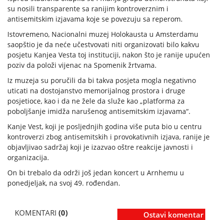
su nosili transparente sa ranijim kontroverznim i
antisemitskim izjavama koje se povezuju sa reperom.
Istovremeno, Nacionalni muzej Holokausta u Amsterdamu
saopštio je da neće učestvovati niti organizovati bilo kakvu
posjetu Kanjea Vesta toj instituciji, nakon što je ranije upućen
poziv da položi vijenac na Spomenik žrtvama.
Iz muzeja su poručili da bi takva posjeta mogla negativno
uticati na dostojanstvo memorijalnog prostora i druge
posjetioce, kao i da ne žele da služe kao „platforma za
poboljšanje imidža narušenog antisemitskim izjavama“.
Kanje Vest, koji je posljednjih godina više puta bio u centru
kontroverzi zbog antisemitskih i provokativnih izjava, ranije je
objavljivao sadržaj koji je izazvao oštre reakcije javnosti i
organizacija.
On bi trebalo da održi još jedan koncert u Arnhemu u
ponedjeljak, na svoj 49. rođendan.
KOMENTARI
(0)
Ostavi komentar