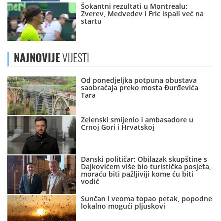
Šokantni rezultati u Montrealu:
Zverev, Medvedev i Fric ispali već na
startu
NAJNOVIJE
VIJESTI
Od ponedjeljka potpuna obustava
saobraćaja preko mosta Đurđevića
Tara
Zelenski smijenio i ambasadore u
Crnoj Gori i Hrvatskoj
Danski političar: Obilazak skupštine s
Dajkovićem više bio turistička posjeta,
moraću biti pažljiviji kome ću biti
vodič
Sunčan i veoma topao petak, popodne
lokalno mogući pljuskovi