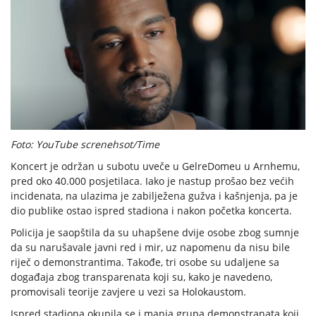
Foto: YouTube screnehsot/Time
Koncert je održan u subotu uveče u GelreDomeu u Arnhemu,
pred oko 40.000 posjetilaca. Iako je nastup prošao bez većih
incidenata, na ulazima je zabilježena gužva i kašnjenja, pa je
dio publike ostao ispred stadiona i nakon početka koncerta.
Policija je saopštila da su uhapšene dvije osobe zbog sumnje
da su narušavale javni red i mir, uz napomenu da nisu bile
riječ o demonstrantima. Takođe, tri osobe su udaljene sa
događaja zbog transparenata koji su, kako je navedeno,
promovisali teorije zavjere u vezi sa Holokaustom.
Ispred stadiona okupila se i manja grupa demonstranata koji