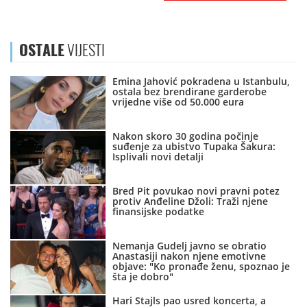
OSTALE
VIJESTI
Emina Jahović pokradena u Istanbulu,
ostala bez brendirane garderobe
vrijedne više od 50.000 eura
Nakon skoro 30 godina počinje
suđenje za ubistvo Tupaka Šakura:
Isplivali novi detalji
Bred Pit povukao novi pravni potez
protiv Anđeline Džoli: Traži njene
finansijske podatke
Nemanja Gudelj javno se obratio
Anastasiji nakon njene emotivne
objave: "Ko pronađe ženu, spoznao je
šta je dobro"
Hari Stajls pao usred koncerta, a