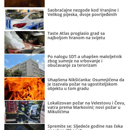
Saobraćajne nezgode kod Vranjine i
Velikog pijeska, dvoje povrijeđenih
Taste Atlas proglasio grad sa
najboljom hranom na svijetu
Po nalogu SDT-a uhapšen maloljetnik
zbog sumnje na vrbovanje i
obučavanje za terorizam
Uhapšena Nikšićanka: Osumnjičena da
je izazvala požar na ugostiteljskom
objektu u tom gradu
Lokalizovan požar na Velestovu i Čevu,
vatra prema Markovini; novi požar u
Mikulićima
Spremite se: Sljedeće godine nas čeka