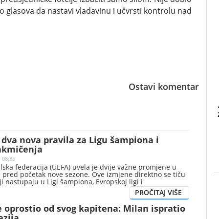
o glasova da nastavi vladavinu i učvrsti kontrolu nad
Ostavi komentar
dva nova pravila za Ligu šampiona i
akmičenja
| 08:35
ska federacija (UEFA) uvela je dvije važne promjene u
e pred početak nove sezone. Ove izmjene direktno se tiču
ji nastupaju u Ligi šampiona, Evropskoj ligi i
ligi.
e oprostio od svog kapitena: Milan ispratio
ezija