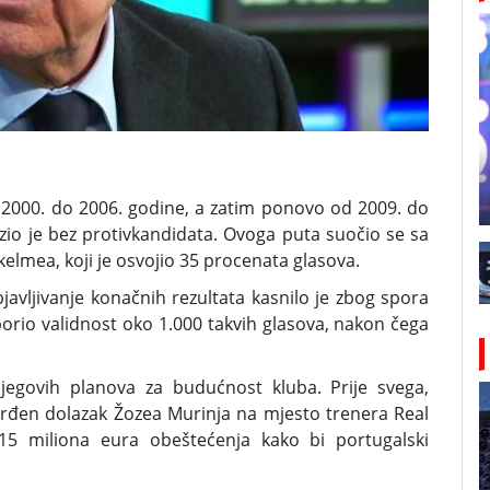
d 2000. do 2006. godine, a zatim ponovo od 2009. do
zio je bez protivkandidata. Ovoga puta suočio se sa
elmea, koji je osvojio 35 procenata glasova.
javljivanje konačnih rezultata kasnilo je zbog spora
porio validnost oko 1.000 takvih glasova, nakon čega
njegovih planova za budućnost kluba. Prije svega,
rđen dolazak Žozea Murinja na mjesto trenera Real
i 15 miliona eura obeštećenja kako bi portugalski