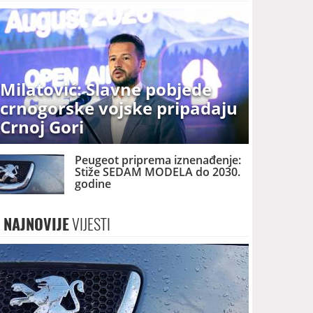
Milatović: Slavne pobjede
crnogorske vojske pripadaju
Crnoj Gori
Peugeot priprema iznenađenje:
Stiže SEDAM MODELA do 2030.
godine
NAJNOVIJE
VIJESTI