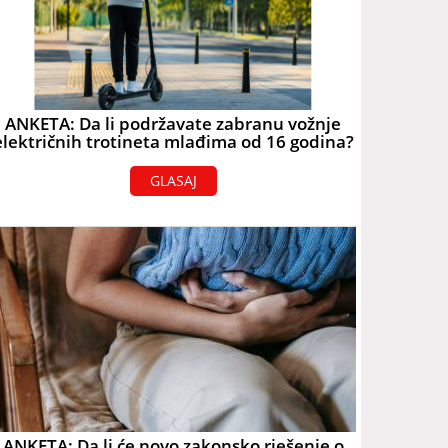
ANKETA: Da li podržavate zabranu vožnje
električnih trotineta mlađima od 16 godina?
GLASAJ
ANKETA: Da li će novo zakonsko rješenje o