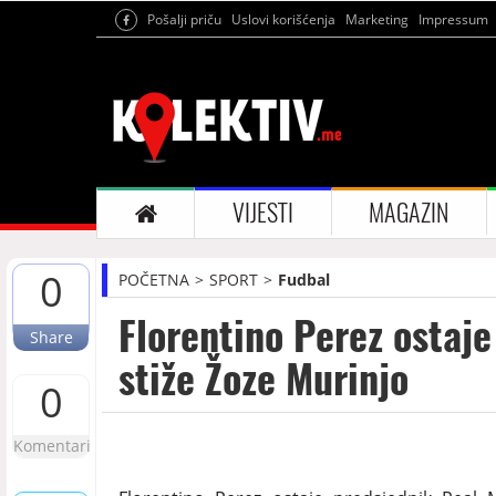
Pošalji priču
Uslovi korišćenja
Marketing
Impressum
VIJESTI
MAGAZIN
0
POČETNA
SPORT
Fudbal
Florentino Perez ostaj
Share
stiže Žoze Murinjo
0
Komentari