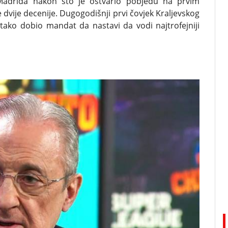
 Madrida nakon što je ostvario pobjedu na prvim
dvije decenije. Dugogodišnji prvi čovjek Kraljevskog
 tako dobio mandat da nastavi da vodi najtrofejniji