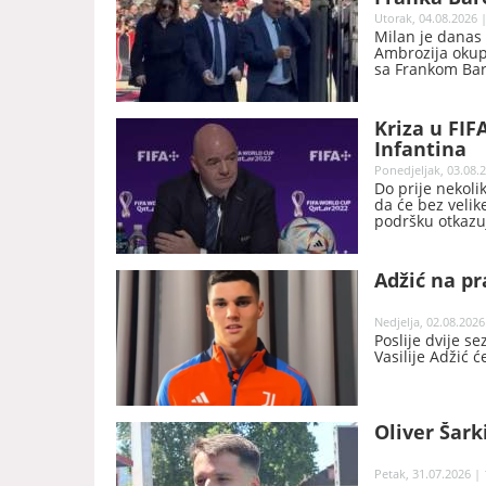
Utorak, 04.08.2026 |
Milan je danas 
Ambrozija okupil
sa Frankom Bare
Kriza u FIF
Infantina
Ponedjeljak, 03.08.2
Do prije nekoli
da će bez velik
podršku otkazuj
njegove predsj
Adžić na pr
Nedjelja, 02.08.2026
Poslije dvije s
Vasilije Adžić 
Oliver Šark
Petak, 31.07.2026 | 