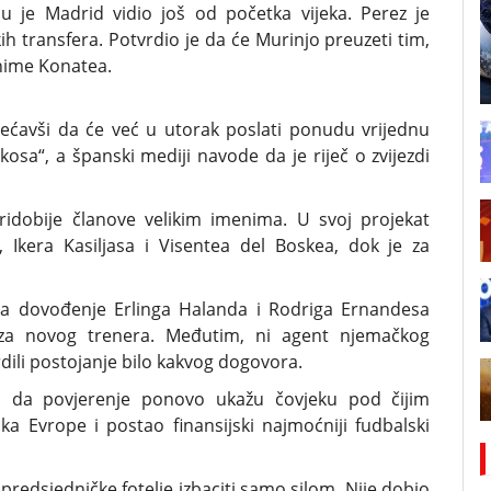
ju je Madrid vidio još od početka vijeka. Perez je
 transfera. Potvrdio je da će Murinjo preuzeti tim,
ahime Konatea.
obećavši da će već u utorak poslati ponudu vrijednu
osa“, a španski mediji navode da je riječ o zvijezdi
idobije članove velikim imenima. U svoj projekat
, Ikera Kasiljasa i Visentea del Boskea, dok je za
na dovođenje Erlinga Halanda i Rodriga Ernandesa
a za novog trenera. Međutim, ni agent njemačkog
dili postojanje bilo kakvog dogovora.
su da povjerenje ponovo ukažu čovjeku pod čijim
a Evrope i postao finansijski najmoćniji fudbalski
redsjedničke fotelje izbaciti samo silom. Nije dobio