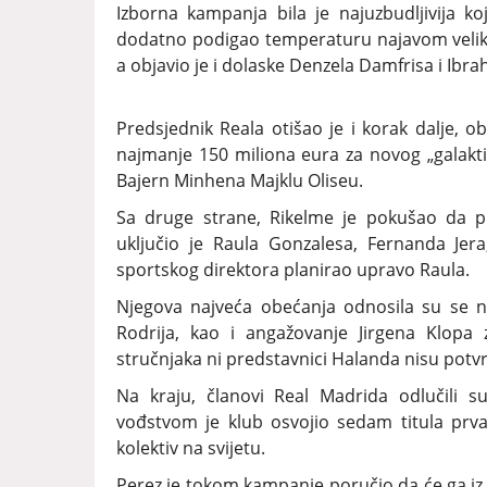
Izborna kampanja bila je najuzbudljivija ko
dodatno podigao temperaturu najavom velikih
a objavio je i dolaske Denzela Damfrisa i Ibr
Predsjednik Reala otišao je i korak dalje, 
najmanje 150 miliona eura za novog „galaktik
Bajern Minhena Majklu Oliseu.
Sa druge strane, Rikelme je pokušao da pr
uključio je Raula Gonzalesa, Fernanda Jera
sportskog direktora planirao upravo Raula.
Njegova najveća obećanja odnosila su se 
Rodrija, kao i angažovanje Jirgena Klop
stručnjaka ni predstavnici Halanda nisu potvr
Na kraju, članovi Real Madrida odlučili 
vođstvom je klub osvojio sedam titula prvak
kolektiv na svijetu.
Perez je tokom kampanje poručio da će ga iz p