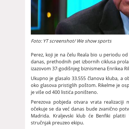
Foto: YT screenshot/ We show sports
Perez, koji je na čelu Reala bio u periodu o
danas, prethodnih pet izbornih ciklusa prola
izazovom 37-godišnjeg biznismena Enrikea Rik
Ukupno je glasalo 33.555 članova kluba, a ob
oko glasova pristiglih poštom. Rikelme je os
je više od 400 listića poništeno.
Perezova pobjeda otvara vrata realizaciji 
očekuje se da već danas bude zvanično potv
Madrida. Kraljevski klub će Benfiki platit
stručnjak preuzeo ekipu.