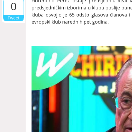
Florentino Perez ostaje predsjednik Real
0
predsjedničkim izborima u klubu poslije pune 
kluba osvojio je 65 odsto glasova članova i
Tweet
evropski klub narednih pet godina.