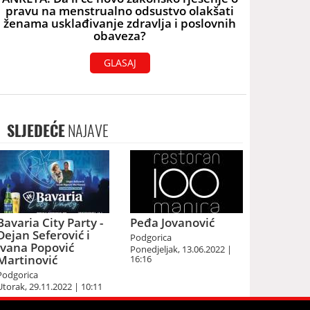
pravu na menstrualno odsustvo olakšati
ženama usklađivanje zdravlja i poslovnih
obaveza?
GLASAJ
SLJEDEĆE
NAJAVE
Bavaria City Party -
Peđa Jovanović
Dejan Seferović i
Podgorica
Ivana Popović
Ponedjeljak, 13.06.2022 |
Martinović
16:16
Podgorica
Utorak, 29.11.2022 | 10:11