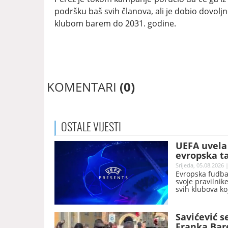
podršku baš svih članova, ali je dobio dovoljn
klubom barem do 2031. godine.
KOMENTARI
(0)
OSTALE
VIJESTI
UEFA uvela 
evropska t
Srijeda, 05.08.2026 
Evropska fudbal
svoje pravilnik
svih klubova ko
Konferencijskoj 
Savićević s
Franka Bar