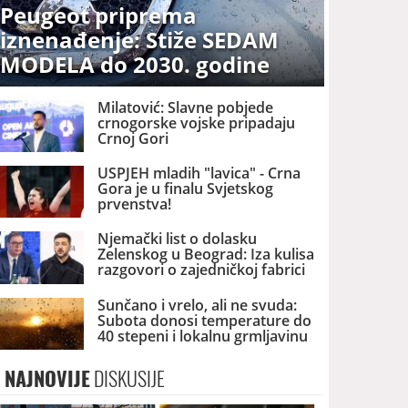
Peugeot priprema
iznenađenje: Stiže SEDAM
MODELA do 2030. godine
Milatović: Slavne pobjede
crnogorske vojske pripadaju
Crnoj Gori
USPJEH mladih "lavica" - Crna
Gora je u finalu Svjetskog
prvenstva!
Njemački list o dolasku
Zelenskog u Beograd: Iza kulisa
razgovori o zajedničkoj fabrici
dronova u Srbiji
Sunčano i vrelo, ali ne svuda:
Subota donosi temperature do
40 stepeni i lokalnu grmljavinu
NAJNOVIJE
DISKUSIJE