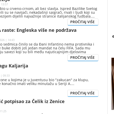
 13:57
bio u crveno-crnom, ali bez slavlja. Ispred Bazilike Svetog
i su se navijači, nekadašnji saigrači, rivali i ljudi koji su
zijem dijelili najvažnije stranice italijanskog fudbala.
A raste: Engleska više ne podržava
026 | 14:43
ko sedmica činilo se da Đani Infantino nema protivnika i
e buke dobiti još jedan mandat na čelu FIFA. Sada mu
u savezi koji su bili među najuticajnijim djelovima
edničke većine.
agu Kaljarija
 | 09:33
ezone u kojima je u Juventusu bio "zakucan" za klupu,
će konačno imati veliku minutažu u Seriji A.
ić potpisao za Čelik iz Zenice
11:25