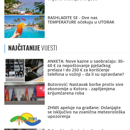
RASHLADITE SE - Ove nas
TEMPERATURE očekuju u UTORAK
NAJČITANIJE
VIJESTI
ANKETA: Nove kazne u saobraćaju: 30–
60 € za nepoštovanje pješačkog
prelaza i do 250 € za korišćenje
telefona u vožnji – da li su opravdane?
Butorović: Nastavak borbe protiv sive
ekonomije u Kotoru - zaplijenjena
krijumčarena roba
ZHMS apeluje na građane: Oslanjajte
se isključivo na zvanična meteorološka
upozorenja