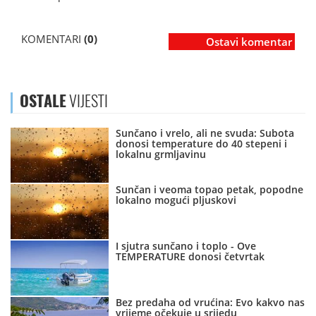
KOMENTARI
(0)
Ostavi komentar
OSTALE
VIJESTI
Sunčano i vrelo, ali ne svuda: Subota
donosi temperature do 40 stepeni i
lokalnu grmljavinu
Sunčan i veoma topao petak, popodne
lokalno mogući pljuskovi
I sjutra sunčano i toplo - Ove
TEMPERATURE donosi četvrtak
Bez predaha od vrućina: Evo kakvo nas
vrijeme očekuje u srijedu