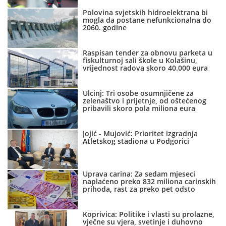
Polovina svjetskih hidroelektrana bi
mogla da postane nefunkcionalna do
2060. godine
Raspisan tender za obnovu parketa u
fiskulturnoj sali škole u Kolašinu,
vrijednost radova skoro 40.000 eura
Ulcinj: Tri osobe osumnjičene za
zelenaštvo i prijetnje, od oštećenog
pribavili skoro pola miliona eura
Jojić - Mujović: Prioritet izgradnja
Atletskog stadiona u Podgorici
Uprava carina: Za sedam mjeseci
naplaćeno preko 832 miliona carinskih
prihoda, rast za preko pet odsto
Koprivica: Politike i vlasti su prolazne,
vječne su vjera, svetinje i duhovno