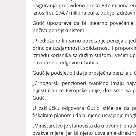
osiguranja predviđeno preko 837 miliona eu
iznosili su 274,7 miliona eura, dok je iz drža
Gutić upozorava da bi linearno povećanje 
počiva penzijski sistem.
„Predloženo linearno povećanje penzija u je
principa uzajamnosti, solidarnosti i proporci
između korisnika sa dužim stažom i većim u
navodi se u odgovoru Gutića.
Gutić je podsjetio i da je prosječna penzija u 
„Crnogorski penzioneri zvanično imaju naj
nijesu članice Evropske unije, dok smo sa 
Gutić.
U zaključku odgovora Gutić ističe se da 
fiskalnim planom i da bi njeno usvajanje mogl
„Ministarstvo je stanovišta da u ovom trenut
ovakve mjere, jer bi njeno usvajanje direktn