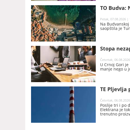
TO Budva: N
Petak, 07.08.2026 | 
Na Budvanskoj r
saopštila je Tu
Stopa nezap
Četvrtak, 06.08.2026
U Crnoj Gori je
manje nego u j
TE Pljevlja 
Četvrtak, 06.08.2026
Poslije tri i po
Elektrana je t
trenutno proiz