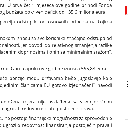
ra. U prva četiri mjeseca ove godine prihodi Fonda
vnog budžeta pokriven deficit od 135,6 miliona eura.
penzija odstupilo od osnovnih principa na kojima
dnakom iznosu za sve korisnike značajno odstupa od
onalnosti, jer dovodi do relativnog smanjenja razlike
plaćenim doprinosima i onih sa minimalnim stažom“,
Crnoj Gori u aprilu ove godine iznosila 556,88 eura.
veće penzije među državama bivše Jugoslavije koje
pojedinim članicama EU gotovo izjednačeni“, navodi
predložena mjera nije usklađena sa srednjoročnim
o ugroziti redovnu isplatu postojećih prava.
ku ne postoje finansijske mogućnosti za sprovođenje
o ugrozilo redovnost finansiranja postojećih prava i