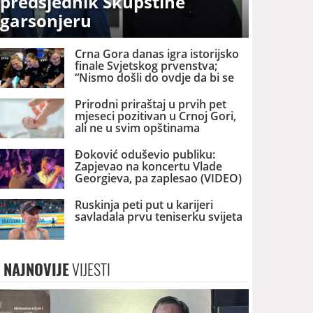
predsjednik Skupštine
garsonjeru
Crna Gora danas igra istorijsko
finale Svjetskog prvenstva;
“Nismo došli do ovdje da bi se
zadovoljili srebrom”
Prirodni priraštaj u prvih pet
mjeseci pozitivan u Crnoj Gori,
ali ne u svim opštinama
Đoković oduševio publiku:
Zapjevao na koncertu Vlade
Georgieva, pa zaplesao (VIDEO)
Ruskinja peti put u karijeri
savladala prvu teniserku svijeta
NAJNOVIJE
VIJESTI