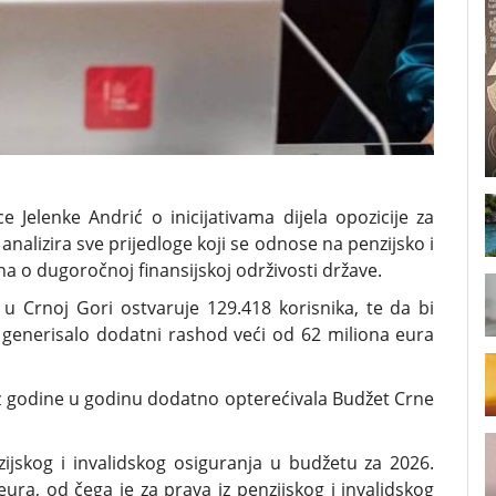
 Jelenke Andrić o inicijativama dijela opozicije za
analizira sve prijedloge koji se odnose na penzijsko i
na o dugoročnoj finansijskoj održivosti države.
 Crnoj Gori ostvaruje 129.418 korisnika, te da bi
generisalo dodatni rashod veći od 62 miliona eura
i iz godine u godinu dodatno opterećivala Budžet Crne
jskog i invalidskog osiguranja u budžetu za 2026.
ura, od čega je za prava iz penzijskog i invalidskog