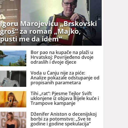
Igoru Marojeviću „Brskovski
groš“ za roman „Majko,
pusti me da idem“
Bor pao na kupače na plaži u
Hrvatskoj: Povrijeđeno dvoje
odraslih i dvoje djece
Voda u Čanju nije za piće:
Analize pokazale odstupanje od
propisanih parametara
Tihi „rat“: Pjesme Tejlor Svift
uklonjene iz objava Bijele kuće i
Trampove kampanje
Dženifer Aniston o decenijskoj
borbi za potomstvo: „Sve te
godine i godine spekulacija“