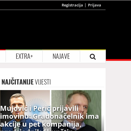
Registracija
Prijava
EXTRA+
NAJAVE
NAJČITANIJE
VIJESTI
Mujović i Perić prijavili
imovinu: Gradonačelnik ima
akcije u pet kompanija,