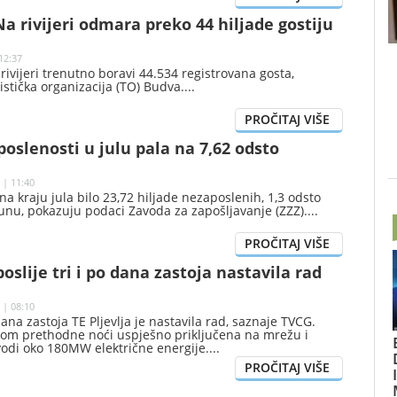
a rivijeri odmara preko 44 hiljade gostiju
12:37
ivijeri trenutno boravi 44.534 registrovana gosta,
ristička organizacija (TO) Budva.
oslenosti u julu pala na 7,62 odsto
 | 11:40
 na kraju jula bilo 23,72 hiljade nezaposlenih, 1,3 odsto
unu, pokazuju podaci Zavoda za zapošljavanje (ZZZ).
poslije tri i po dana zastoja nastavila rad
 | 08:10
 dana zastoja TE Pljevlja je nastavila rad, saznaje TVCG.
okom prethodne noći uspješno priključena na mrežu i
vodi oko 180MW električne energije.