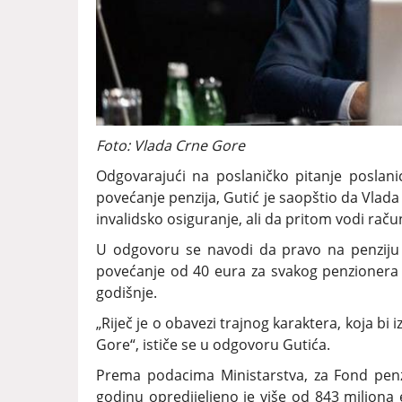
Foto: Vlada Crne Gore
Odgovarajući na poslaničko pitanje poslanice
povećanje penzija, Gutić je saopštio da Vlada 
invalidsko osiguranje, ali da pritom vodi raču
U odgovoru se navodi da pravo na penziju u
povećanje od 40 eura za svakog penzionera 
godišnje.
„Riječ je o obavezi trajnog karaktera, koja b
Gore“, ističe se u odgovoru Gutića.
Prema podacima Ministarstva, za Fond penzi
godinu opredijeljeno je više od 843 miliona e