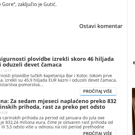
re“, zaključio je Gutić.
Ostavi komentar
sigurnosti plovidbe izrekli skoro 46 hiljada
i oduzeli devet čamaca
 | 12:17
rnosti plovidbe lučkih kapetanija Bar i Kotor, tokom prve
, izrekli su 45,9 hiljada EUR kazni i oduzeli devet čamaca,
nistarstva pomorstva
ina: Za sedam mjeseci naplaćeno preko 832
inskih prihoda, rast za preko pet odsto
14:08
 carinskih prihoda za period od januara do jula ove
 je 832,24 miliona eura, čime je ostvaren rast prihoda od
, ili 5,5 odsto više u odnosu na isti period prethodne
no je iz Uprave carina.