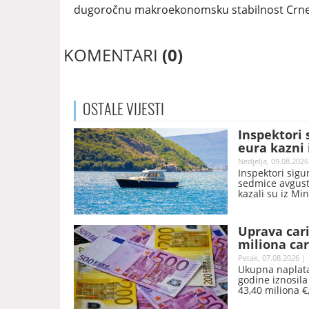
dugoročnu makroekonomsku stabilnost Crne Go
KOMENTARI
(0)
OSTALE
VIJESTI
Inspektori 
eura kazni 
Nedjelja, 09.08.2026
Inspektori sigu
sedmice avgusta
kazali su iz Mi
Uprava car
miliona car
Petak, 07.08.2026 | 
Ukupna naplata
godine iznosila
43,40 miliona €
godine, saopšte