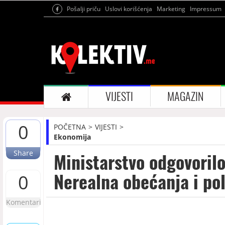
Pošalji priču
Uslovi korišćenja
Marketing
Impressum
VIJESTI
MAGAZIN
0
POČETNA
VIJESTI
Ekonomija
Share
Ministarstvo odgovorilo
Nerealna obećanja i po
0
Komentari