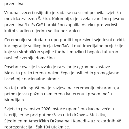
prvenstva.
Vrhunac večeri uslijedio je kada se na sceni pojavila svjetska
muzička zvijezda Šakira. Kolumbijka je izvela zvaničnu pjesmu
prvenstva "Let's Go" i praktično zapalila Asteku, pretvorivši
kultni stadion u jednu veliku pozornicu.
Ceremoniju su dodatno upotpunili impresivni svjetlosni efekti,
koreografije velikog broja izvođača i multimedijalne projekcije
koje su simbolično spojile fudbal, muziku i bogato kulturno
nasljeđe zemlje domaćina.
Posebne ovacije izazvalo je razvijanje ogromne zastave
Meksika preko terena, nakon čega je uslijedilo gromoglasno
izvođenje nacionalne himne.
Na taj način spuštena je zavjesa na ceremoniju otvaranja, a
potom je sva pažnja usmjerena ka terenu i prvom meču
Mundijala.
Svjetsko prvenstvo 2026. ostaće upamćeno kao najveće u
istoriji, jer se prvi put održava u tri države – Meksiku,
Sjedinjenim Američkim Državama i Kanadi – uz rekordnih 48
reprezentacija i čak 104 utakmice.