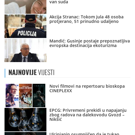
van suda
Akcija Stranac: Tokom jula 48 osoba
protjerano, 51 prinudno udaljeno
Mandić: Gusinje postaje prepoznatljiva
evropska destinacija ekoturizma
NAJNOVIJE
VIJESTI
Novi filmovi na repertoaru bioskopa
CINEPLEXX
EPCG: Privremeni prekidi u napajanju
zbog radova na dalekovodu Gvozd –
Nikšić
Ulcinjanin osumnjičen da je tukao