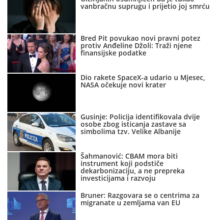
vanbračnu suprugu i prijetio joj smrću
Bred Pit povukao novi pravni potez
protiv Anđeline Džoli: Traži njene
finansijske podatke
Dio rakete SpaceX-a udario u Mjesec,
NASA očekuje novi krater
Gusinje: Policija identifikovala dvije
osobe zbog isticanja zastave sa
simbolima tzv. Velike Albanije
Šahmanović: CBAM mora biti
instrument koji podstiče
dekarbonizaciju, a ne prepreka
investicijama i razvoju
Bruner: Razgovara se o centrima za
migranate u zemljama van EU