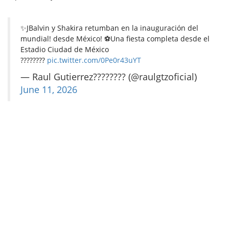
✨JBalvin y Shakira retumban en la inauguración del
mundial! desde México! ⚽️Una fiesta completa desde el
️Estadio Ciudad de México
????????
pic.twitter.com/0Pe0r43uYT
— Raul Gutierrez???????? (@raulgtzoficial)
June 11, 2026